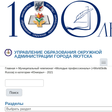
Перейти к основному содержанию
Skip to search
УПРАВЛЕНИЕ ОБРАЗОВАНИЯ ОКРУЖНОЙ
АДМИНИСТРАЦИИ ГОРОДА ЯКУТСКА
Главная
»
Муниципальный чемпионат «Молодые профессионалы» («WorldSkills
Вы здесь
Russia) в категории «Юниоры» - 2021
Поиск
Форма поиска
Разделы