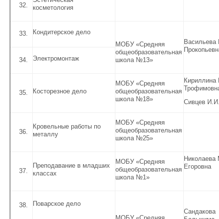
косметология
Кондитерское дело
Васильева 
МОБУ «Средняя
Прокопьевн
общеобразовательная
Электромонтаж
школа №13»
Кириллина 
МОБУ «Средняя
Трофимовн
Косторезное дело
общеобразовательная
школа №18»
Сивцев И.И
МОБУ «Средняя
Кровельные работы по
общеобразовательная
металлу
школа №25»
Николаева 
МОБУ «Средняя
Преподавание в младших
Егоровна
общеобразовательная
классах
школа №1»
Поварское дело
Сандакова
МОБУ «Средняя