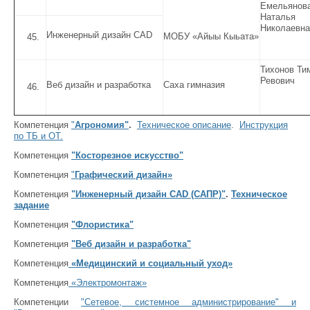
Емельянов
Наталья
Николаевна
Инженерный дизайн CAD
МОБУ «Айыы Кыьата»
Тихонов Ти
Ревович
Веб дизайн и разработка
Саха гимназия
Компетенция
"
Агрономия"
.
Техническое описание
.
Инструкция
по ТБ и ОТ.
Компетенция
"Косторезное искусство"
Компетенция
"
Графический дизайн»
Компетенция
"Инженерный дизайн CAD (САПР)"
.
Техническое
задание
Компетенция
"Флористика"
Компетенция
"Веб дизайн и разработка"
Компетенция
«Медицинский и социальный уход»
Компетенция
«Электромонтаж»
Компетенции
"Сетевое, системное администрирование" и