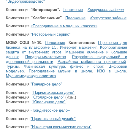
"Видеопроизводство"
Компетенция
"Ветеринария".
Положение
.
Конкурсное задание
Компетенция
"Хлебопечение"
.
Положение
.
Конкурсное задание
Компетенция
«Преподавание в младших классах»
Компетенция
"Ресторанный сервис"
МОБУ СОШ №10.
Положение
.
Компетенции:
IT-решения для
бизнеса на платформе 1С
.
Интернет маркетинг
.
Корпоративная
защита от внутренних угроз
.
Машинное обучение и большие
данные
.
Предпринимательство
.
Разработка виртуальной и
дополненной реальности
.
Разработка мобильных приложений
.
Туризм
.
Физическая культура, фитнес и спорт
.
Цифровой
модельер
.
Преподавание музыки в школе
.
ИЗО в школе
.
Мультимедиажурналистика
Компетенция
"Гончарное дело"
Компетенция
"Парикмахерское дело"
Компетенция
"Столярное дело"
(Изм.)
Компетенция
"Ювелирное дело"
Компетенция
«Кондитерское дело»
Компетенция
"Промышленный дизайн"
Компетенция
"Инженерия космических систем"