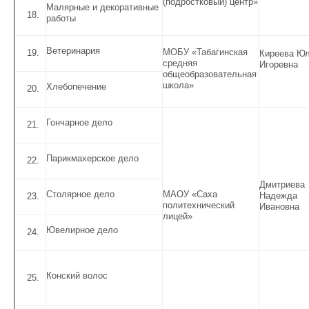
(подростковый) центр»
Малярные и декоративные
работы
Ветеринария
МОБУ «Табагинская
Киреева Ю
средняя
Игоревна
общеобразовательная
школа»
Хлебопечение
Гончарное дело
Парикмахерское дело
Дмитриева
МАОУ «Саха
Столярное дело
Надежда
политехнический
Ивановна
лицей»
Ювелирное дело
Конский волос