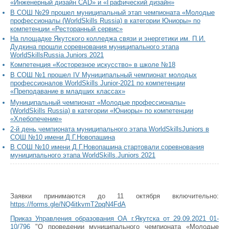
«Инженерный дизайн CAD» и «Графический дизайн»
В СОШ №29 прошел муниципальный этап чемпионата «Молодые
профессионалы (WorldSkills Russia) в категории Юниоры» по
компетенции «Ресторанный сервис»
На площадке Якутского колледжа связи и энергетики им. П.И.
Дудкина прошли соревнования муниципального этапа
WorldSkillsRussia.Juniors 2021
Компетенция «Косторезное искусство» в школе №18
В СОШ №1 прошел IV Муниципальный чемпионат молодых
профессионалов WorldSkills Junior-2021 по компетенции
«Преподавание в младших классах»
Муниципальный чемпионат «Молодые профессионалы»
(WorldSkills Russia) в категории «Юниоры» по компетенции
«Хлебопечение»
2-й день чемпионата муниципального этапа WorldSkillsJuniors в
СОШ №10 имени Д.Г.Новопашина
В СОШ №10 имени Д.Г.Новопашина стартовали соревнования
муниципального этапа WorldSkills.Juniors 2021
Заявки принимаются до 11 октября включительно:
https://forms.gle/NQ4itkvmT2pqN4FdA
Приказ Управления образования ОА г.Якутска от 29.09.2021 01-
10/796
"О проведении муниципального чемпионата «Молодые