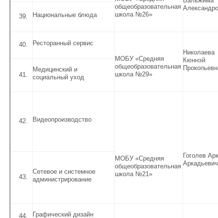
Бальжима
общеобразовательная
Александр
школа №26»
Национальные блюда
Ресторанный сервис
Николаева
МОБУ «Средняя
Кюннэй
общеобразовательная
Прокопьевн
Медицинский и
школа №29»
социальный уход
Видеопроизводство
Гоголев Ар
МОБУ «Средняя
Аркадьевич
общеобразовательная
Сетевое и системное
школа №21»
администрирование
Графический дизайн