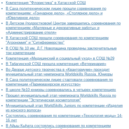
Компетенция "Флористика" в Хатасской СОШ
В Саха политехническом лицее прошли соревнования по
компетенциям: «Гончарное дело», «Столярное дело» и
«Ювелирное дело»
В Детском (подростковом) Центре завершились соревнования по
компетенциям «Малярные и декоративные работы» и
«Администрирование отеля»
В Хатасской СОШ прошли соревнования по компетенциям
"Агрономия" и "Ситифермерство"
В СОШ № 10 им. Д.Г. Новопашина проведены заключительные
три компетенции
Компетенция «Медицинский и социальный уход» в СОШ №29
В Табагинской СОШ прошла компетенция «Ветеринария»
Во Дворце детского творчества в «Кванториуме» проходит
муниципальный этап чемпионата Worldskills Russia. Юниоры
В Саха политехническом лицее стартовали соревнования по
компетенции «Парикмахерское искусство»
В школе №10 юниоры соревновались в четырех компетенциях
Прошел муниципальный этап чемпионата Worldskills Russia по
компетенции "Эстетическая косметология"
Муниципальный этап WorldSkills Juniors по компетенции «Изделия
из конского волоса»
Состоялись соревнования по компетенции «Технология моды» 14-
16 лет
В Айыы Кыһата состоялись соревнования по компетенциям