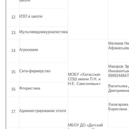
школе
ИЗО в школе
Мультимедиажурналистика
Матвеев Ни
Афанасьев
Агрономия
Макаров Эр
Сити-фермерство
Иннокентье
МОБУ «Хатасская
8999244847
СОШ имени П.Н. и
Н.Е. Самсоновых»
Васильева 
Флористика
Дмитриевн
Хазагарова
Борисовна
Администрирование отеля
МБОУ ДО «Детский