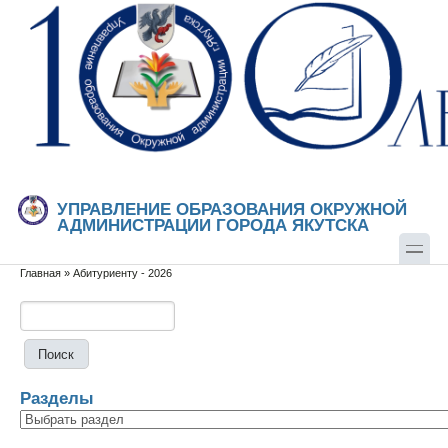
Перейти к основному содержанию
Skip to search
УПРАВЛЕНИЕ ОБРАЗОВАНИЯ ОКРУЖНОЙ
АДМИНИСТРАЦИИ ГОРОДА ЯКУТСКА
Главная
»
Абитуриенту - 2026
Вы здесь
Поиск
Форма поиска
Разделы