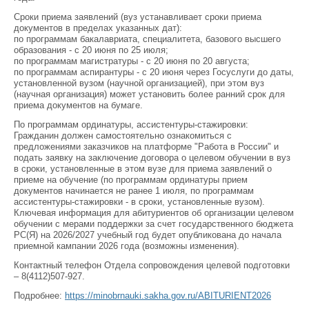
Сроки приема заявлений (вуз устанавливает сроки приема
документов в пределах указанных дат):
по программам бакалавриата, специалитета, базового высшего
образования - с 20 июня по 25 июля;
по программам магистратуры - с 20 июня по 20 августа;
по программам аспирантуры - с 20 июня через Госуслуги до даты,
установленной вузом (научной организацией), при этом вуз
(научная организация) может установить более ранний срок для
приема документов на бумаге.
По программам ординатуры, ассистентуры-стажировки:
Гражданин должен самостоятельно ознакомиться с
предложениями заказчиков на платформе "Работа в России" и
подать заявку на заключение договора о целевом обучении в вуз
в сроки, установленные в этом вузе для приема заявлений о
приеме на обучение (по программам ординатуры прием
документов начинается не ранее 1 июля, по программам
ассистентуры-стажировки - в сроки, установленные вузом).
Ключевая информация для абитуриентов об организации целевом
обучении с мерами поддержки за счет государственного бюджета
РС(Я) на 2026/2027 учебный год будет опубликована до начала
приемной кампании 2026 года (возможны изменения).
Контактный телефон Отдела сопровождения целевой подготовки
– 8(4112)507-927.
Подробнее:
https://minobrnauki.sakha.gov.ru/ABITURIENT2026