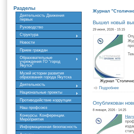
Разделы
Журнал "Столично
Деятельность Движения
первых
Вышел новый вып
Руководство
29 июня, 2026 - 15:15
Структура
Опу
Жу
Новости
про
Прием граждан
Тем
Образовательные
учреждения ГО "город
Якутск"
Музей истории развития
образования города Якутска
Журнал "Столично
Деятельность
Подробнее
о Вышел
Национальные проекты
Противодействие коррупции
Опубликован нов
Наш профсоюз
8 января, 2026 - 14:25
Конкурсы. Конференции.
Науч
Мероприятия
проф
изда
Информационная безопасность
стат