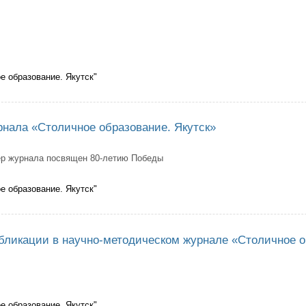
е образование. Якутск"
ашаем ознакомиться со вторым номером журнала «Столичное образовани
нала «Столичное образование. Якутск»
р журнала посвящен
80-летию Победы
е образование. Якутск"
 номер журнала «Столичное образование. Якутск»
бликации в научно-методическом журнале «Столичное о
е образование. Якутск"