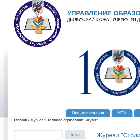
Перейти к основному содержанию
Skip to search
УПРАВЛЕНИЕ ОБРАЗ
ДЬОКУУСКАЙ КУОРАТ УОКУРУГУН
Общие сведения
НПА
Главное меню
Главная
»
Журнал "Столичное образование. Якутск"
Вы здесь
Поиск
Форма поиска
Журнал "Столи