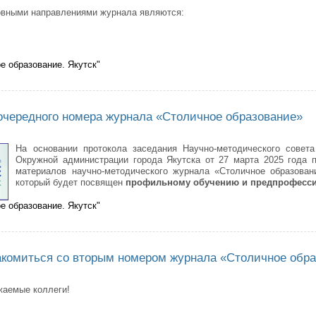
вными направлениями журнала являются:
е образование. Якутск"
икован новый выпуск научно-методического журнала «Столичное образов
 очередного номера журнала «Столичное образование»
На основании протокола заседания Научно-методического совета
Окружной администрации города Якутска от 27 марта 2025 года 
материалов научно-методического журнала «Столичное образова
который будет посвящен
профильному обучению и предпрофесс
е образование. Якутск"
подготовка очередного номера журнала «Столичное образование»
комиться со вторым номером журнала «Столичное обра
аемые коллеги!