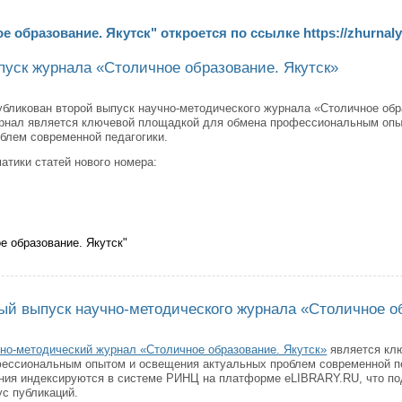
е образование. Якутск"
откроется по ссылке
https://zhurnal
уск журнала «Столичное образование. Якутск»
бликован второй выпуск научно-методического журнала «Столичное обра
рнал является ключевой площадкой для обмена профессиональным опы
блем современной педагогики.
атики статей нового номера:
е образование. Якутск"
 новый выпуск журнала «Столичное образование. Якутск»
ый выпуск научно-методического журнала «Столичное о
но-методический журнал «Столичное образование. Якутск»
является кл
ессиональным опытом и освещения актуальных проблем современной п
ния индексируются в системе РИНЦ на платформе eLIBRARY.RU, что по
ус публикаций.