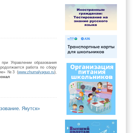
ание. Якутск»
 при Управлении образования
продолжается работа по сбору
ние» №3 (
www.zhurnalyaguo.ru
),
ионал
зование. Якутск»