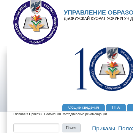
Перейти к основному содержанию
Skip to search
УПРАВЛЕНИЕ ОБРАЗ
ДЬОКУУСКАЙ КУОРАТ УОКУРУГУН
Общие сведения
НПА
Главное меню
Главная
»
Приказы. Положения. Методические рекомендации
Вы здесь
Поиск
Форма поиска
Приказы. Поло