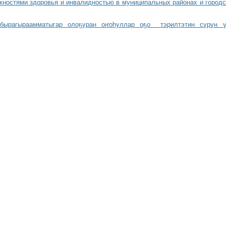
ностями здоровья и инвалидностью в муниципальных районах и городск
бырагыраамматыгар олоҕуран оҥоһуллар оҕо тэрилтэтин сүрүн ү