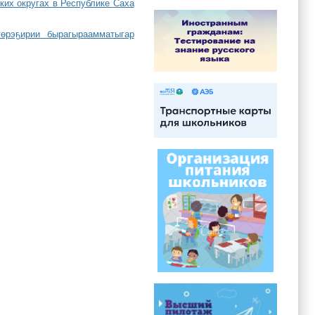
их округах в Республике Саха
өрэҕирии бырагыраамматыгар