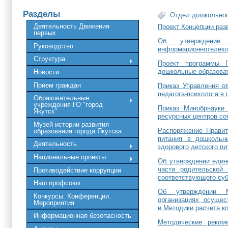
Разделы
Отдел дошкольног
Деятельность Движения
Проект Концепции раз
первых
Об утверждении 
Руководство
информационнотелеко
Структура
Проект программы П
дошкольные образова
Новости
Прием граждан
Приказ Управления об
педагога-психолога в
Образовательные
учреждения ГО "город
Приказ Минобрнауки
Якутск"
ресурсных центров со
Музей истории развития
Распоряжение Правит
образования города Якутска
питания в дошкольн
Деятельность
здорового детского п
Национальные проекты
Об утверждении едино
части родительской
Противодействие коррупции
соответствующего суб
Наш профсоюз
Об утверждении М
Конкурсы. Конференции.
организациях, осуще
Мероприятия
и Методики расчета к
Информационная безопасность
Методические реком