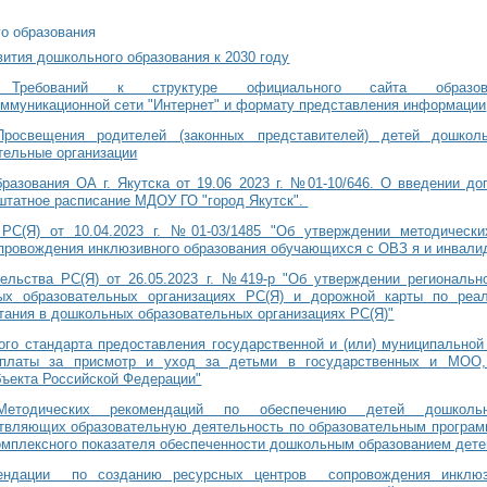
о образования
вития дошкольного образования к 2030 году
Требований к структуре официального сайта образов
ммуникационной сети "Интернет" и формату представления информации
росвещения родителей (законных представителей) детей дошкол
тельные организации
разования ОА г. Якутска от 19.06 2023 г. №01-10/646.
О введении до
 штатное расписание МДОУ ГО "город Якутск".
 РС(Я) от 10.04.2023 г. №01-03/1485 "Об утверждении методическ
провождения инклюзивного образования обучающихся с ОВЗ я и инвали
ельства РС(Я) от 26.05.2023 г. №419-р "Об утверждении региональн
ых образовательных организациях РС(Я) и дорожной карты по реа
итания в дошкольных образовательных организациях РС(Я)"
го стандарта предоставления государственной и (или) муниципальной
 платы за присмотр и уход за детьми в государственных и МОО,
ъекта Российской Федерации"
етодических рекомендаций по обеспечению детей дошколь
ствляющих образовательную деятельность по образовательным програм
омплексного показателя обеспеченности дошкольным образованием дете
ендации по созданию ресурсных центров сопровождения инклюз