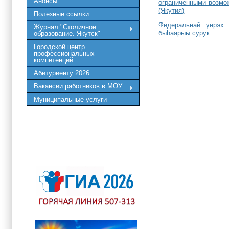
Анонсы
ограниченными возмож
(Якутия)
Полезные ссылки
Федеральнай үөрэх 
Журнал "Столичное
быһаарыы сурук
образование. Якутск"
Городской центр
профессиональных
компетенций
Абитуриенту 2026
Вакансии работников в МОУ
Муниципальные услуги