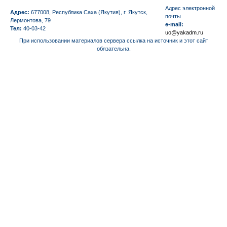
Aдрес электронной
Адрес:
677008, Республика Саха (Якутия), г. Якутск,
почты
Лермонтова, 79
e-mail:
Тел:
40-03-42
uo@yakadm.ru
При использовании материалов сервера ссылка на источник и этот сайт
обязательна.