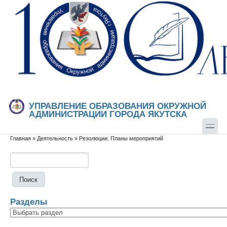
Перейти к основному содержанию
Skip to search
УПРАВЛЕНИЕ ОБРАЗОВАНИЯ ОКРУЖНОЙ
АДМИНИСТРАЦИИ ГОРОДА ЯКУТСКА
Главная
»
Деятельность
»
Резолюции. Планы мероприятий
Вы здесь
Поиск
Форма поиска
Разделы