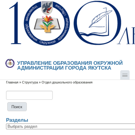
Перейти к основному содержанию
Skip to search
УПРАВЛЕНИЕ ОБРАЗОВАНИЯ ОКРУЖНОЙ
АДМИНИСТРАЦИИ ГОРОДА ЯКУТСКА
Главная
»
Структура
»
Отдел дошкольного образования
Вы здесь
Поиск
Форма поиска
Разделы