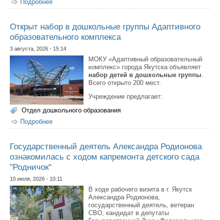
Подробнее
о Как помочь ребенку легче пройти адаптацию в
детском саду?
Открыт набор в дошкольные группы Адаптивного
образовательного комплекса
3 августа, 2026 - 15:14
МОКУ «Адаптивный образовательный
комплекс» города Якутска объявляет
набор детей в дошкольные группы
.
Всего открыто 200 мест.
Учреждение предлагает:
Отдел дошкольного образования
Подробнее
о Открыт набор в дошкольные группы Адаптивного
образовательного комплекса
Государственный деятель Александра Родионова
ознакомилась с ходом капремонта детского сада
"Родничок"
10 июля, 2026 - 10:11
В ходе рабочего визита в г. Якутск
Александра Родионова,
государственный деятель, ветеран
СВО, кандидат в депутаты