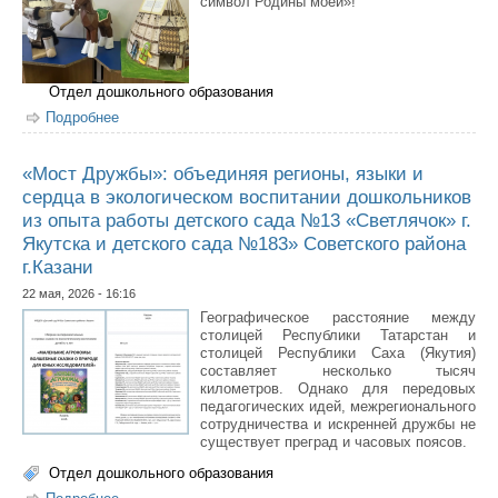
символ Родины моей»!
Отдел дошкольного образования
Подробнее
о Итоги семейного творческого конкурса «Моя
любимая игрушка — ты символ Родины моей» среди
дошкольников
«Мост Дружбы»: объединяя регионы, языки и
сердца в экологическом воспитании дошкольников
из опыта работы детского сада №13 «Светлячок» г.
Якутска и детского сада №183» Советского района
г.Казани
22 мая, 2026 - 16:16
Географическое расстояние между
столицей Республики Татарстан и
столицей Республики Саха (Якутия)
составляет несколько тысяч
километров. Однако для передовых
педагогических идей, межрегионального
сотрудничества и искренней дружбы не
существует преград и часовых поясов.
Отдел дошкольного образования