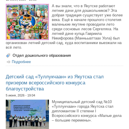
А вы знали, что в Якутске работают
летние дачи для дошкольников? Эта
добрая традиция существует уже более
века. Ещё в начале прошлого столетия
маленькие якутяне проводили лето
среди сосновых лесов Сергеляха. На
летней даче купца Гавриила
Никифорова (Манньыаттаах Уола) был
организован летний детский сад, куда воспитанники выезжали на
всё лето.
Отдел дошкольного образования
Подробнее
о О летних дачах для дошкольников Якутска
Детский сад «Туллукчаан» из Якутска стал
призером всероссийского конкурса
благоустройства
5 июня, 2026 - 19:04
Муниципальный детский сад №10
«Туллукчаан» города Якутска стал
дипломантом II степени I
Всероссийского конкурса «Малые дела
– большие перемены».