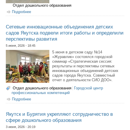
Отдел дошкольного образования
Подробнее
о Детский сад «Туллукчаан» из Якутска стал призером
всероссийского конкурса благоустройства
Сетевые инновационные объединения детских
садов Якутска подвели итоги работы и определили
перспективы развития
5 июня, 2026 - 18:45
5 июня в детском саду №14
«Журавлик» состоялся городской
семинар «Стратегическая сессия:
результаты и перспективы сетевых
инновационных объединений детских
садов города Якутска. Совместный
отчет о деятельности СИО ДОО».
Отдел дошкольного образования
Городской центр
профессиональных компетенций
Подробнее
о Сетевые инновационные объединения детских садов
Якутска подвели итоги работы и определили
перспективы развития
Якутск и Бурятия укрепляют сотрудничество в
сфере дошкольного образования
3 июня, 2026 - 20:19