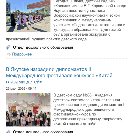
Сегодня, 1 июня, детский сад №51
«Кэскил» имени Е.Г. Корниловой города
Якутска посетили участники
Всероссийской научно-практической
конференции с международным
участием «Педагогика детства: языки и
культура в образовании». Для гостей
была организована экскурсия с
презентацией лучших практик детского сада.
Отдел дошкольного образования
Подробнее
о Детский сад «Кэскил» представил этнокультурные
практики гостям всероссийской конференции
В Якутске наградили дипломантов II
Международного фестиваля-конкурса «Китай
глазами детей»
28 мая, 2026 - 09:44
В детском саду №88 «Академия
детства» состоялась торжественная
церемония награждения дипломантов II
Международного дистанционного
фестиваля‑конкурса по
декоративно‑прикладному творчеству
«Китай глазами детей»!
Отдел дошкольного образования