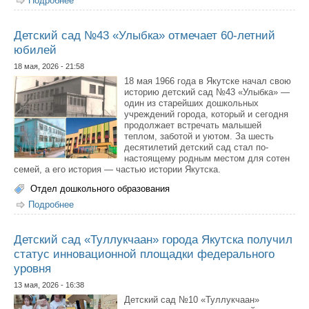
Подробнее
о «Мост Дружбы»: объединяя регионы, языки и сердца
в экологическом воспитании дошкольников из опыта
работы детского сада №13 «Светлячок» г. Якутска и
детского сада №183» Советского района г.Казани
Детский сад №43 «Улыбка» отмечает 60-летний
юбилей
18 мая, 2026 - 21:58
18 мая 1966 года в Якутске начал свою
историю детский сад №43 «Улыбка» —
один из старейших дошкольных
учреждений города, который и сегодня
продолжает встречать малышей
теплом, заботой и уютом. За шесть
десятилетий детский сад стал по-
настоящему родным местом для сотен
семей, а его история — частью истории Якутска.
Отдел дошкольного образования
Подробнее
о Детский сад №43 «Улыбка» отмечает 60-летний
юбилей
Детский сад «Туллукчаан» города Якутска получил
статус инновационной площадки федерального
уровня
13 мая, 2026 - 16:38
Детский сад №10 «Туллукчаан»