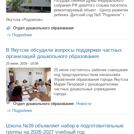
Государственной Думы Федерального
собрания РФ девятого созыва посетила
ремонтируемый объект - Центр развития
ребенка -Детский сад №8 "Родничок" г.
Якутска «Родничок».
Отдел дошкольного образования
Подробнее
о Государственный деятель Александра Родионова
ознакомилась с ходом капремонта детского сада
"Родничок"
В Якутске обсудили вопросы поддержки частных
организаций дошкольного образования
25 июня, 2026 - 19:08
25 июня состоялось рабочее совещание
под председательством начальника
Управления образования города Якутска
Марии Петровой с руководителями
частных дошкольных учреждения
города.
Отдел дошкольного образования
Новости
Подробнее
о В Якутске обсудили вопросы поддержки частных
организаций дошкольного образования
Школа №39 объявляет набор в подготовительные
группы на 2026-2027 учебный год