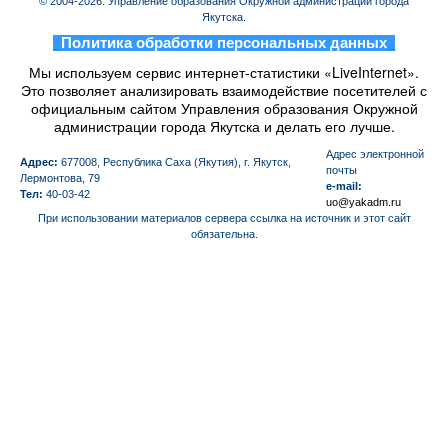
© 2004-2026. Управление образования Окружной администрации города
Якутска.
_
Политика обработки персональных данных
_
Мы используем сервис интернет-статистики «LiveInternet».
Это позволяет анализировать взаимодействие посетителей с
официальным сайтом Управления образования Окружной
администрации города Якутска и делать его лучше.
Aдрес электронной
Адрес:
677008, Республика Саха (Якутия), г. Якутск,
почты
Лермонтова, 79
e-mail:
Тел:
40-03-42
uo@yakadm.ru
При использовании материалов сервера ссылка на источник и этот сайт
обязательна.