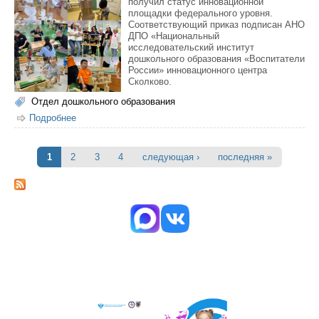
получил статус инновационной
площадки федерального уровня.
Соответствующий приказ подписан АНО
ДПО «Национальный
исследовательский институт
дошкольного образования «Воспитатели
России» инновационного центра
Сколково.
Отдел дошкольного образования
Подробнее
о Детский сад «Туллукчаан» города Якутска получил
статус инновационной площадки федерального уровня
1
2
3
4
следующая ›
последняя »
Страницы