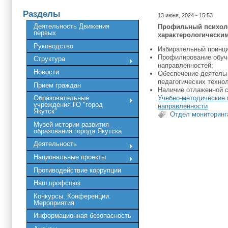
Разделы
13 июня, 2024 - 15:53
Деятельность Движения
Профильный психоло
первых
характерологически
Руководство
Избирательный принци
Профилирование обуче
Структура
направленностей;
Новости
Обеспечение деятельн
педагогических технол
Прием граждан
Наличие отлаженной с
Учебно-методические 
Образовательные
учреждения ГО "город
направленности
Якутск"
Отдел мониторинг
Музей истории развития
образования города Якутска
Деятельность
Национальные проекты
Противодействие коррупции
Наш профсоюз
Конкурсы. Конференции.
Мероприятия
Информационная безопасность