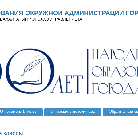
ОВАНИЯ ОКРУЖНОЙ АДМИНИСТРАЦИИ ГОР
 ДЬАҺАЛТАТЫН YӨРЭХХЭ УПРАВЛЕНИЕТА
О приеме в 1 класс
О приеме в детский сад
Обратная связ
е классы