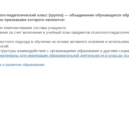
го-педагогический класс (группа) — объединение обучающихся обр
ми признаками которого являются:
п комплектования состава учащихся;
ния за счет включения в учебный план предметов психолого-педагогиче
остного подхода в обучении на основе активного освоения и использов
огий;
труктуры взаимодействия с организациями образования и другими соци
материалы для реализации образовательной деятельности в классах пс
а и развития образования