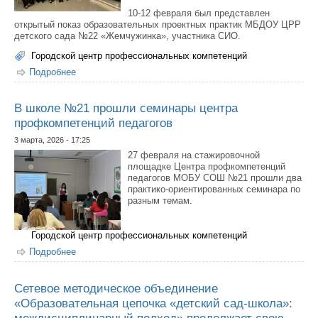
10-12 февраля был представлен
открытый показ образовательных проектных практик МБДОУ ЦРР
детского сада №22 «Жемчужинка», участника СИО.
Городской центр профессиональных компетенций
Подробнее
о СИО ДОУ проводит курсы повышения квалификации
по проектной деятельности в образовательном
процессе
В школе №21 прошли семинары центра
профкомпетенций педагогов
3 марта, 2026 - 17:25
27 февраля на стажировочной
площадке Центра профкомпетенций
педагогов МОБУ СОШ №21 прошли два
практико-ориентированных семинара по
разным темам.
Городской центр профессиональных компетенций
Подробнее
о В школе №21 прошли семинары центра
профкомпетенций педагогов
Сетевое методическое объединение
«Образовательная цепочка «детский сад-школа»:
междисциплинарный подход» продолжает свою