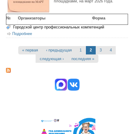
площадками, на март 2026 года.
№
Организаторы
Форма
Городской центр профессиональных компетенций
Подробнее
о Календарный план методических мероприятий,
реализуемых ЦПКП и стажировочными площадками на
МАРТ 2026 г.
« первая
‹ предыдущая
1
2
3
4
Страницы
следующая ›
последняя »