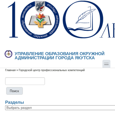
Перейти к основному содержанию
Skip to search
УПРАВЛЕНИЕ ОБРАЗОВАНИЯ ОКРУЖНОЙ
АДМИНИСТРАЦИИ ГОРОДА ЯКУТСКА
Главная
»
Городской центр профессиональных компетенций
Вы здесь
Поиск
Форма поиска
Разделы