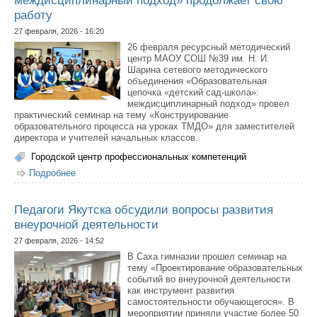
работу
27 февраля, 2026 - 16:20
26 февраля ресурсный методический
центр МАОУ СОШ №39 им. Н. И.
Шарина сетевого методического
объединения «Образовательная
цепочка «детский сад-школа»:
междисциплинарный подход» провел
практический семинар на тему «Конструирование
образовательного процесса на уроках ТМДО» для заместителей
директора и учителей начальных классов.
Городской центр профессиональных компетенций
Подробнее
о Сетевое методическое объединение
«Образовательная цепочка «детский сад-школа»:
междисциплинарный подход» продолжает свою работу
Педагоги Якутска обсудили вопросы развития
внеурочной деятельности
27 февраля, 2026 - 14:52
В Саха гимназии прошел семинар на
тему «Проектирование образовательных
событий во внеурочной деятельности
как инструмент развития
самостоятельности обучающегося». В
мероприятии приняли участие более 50