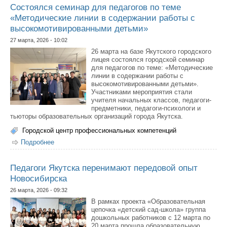
Состоялся семинар для педагогов по теме
«Методические линии в содержании работы с
высокомотивированными детьми»
27 марта, 2026 - 10:02
26 марта на базе Якутского городского
лицея состоялся городской семинар
для педагогов по теме: «Методические
линии в содержании работы с
высокомотивированными детьми».
Участниками мероприятия стали
учителя начальных классов, педагоги-
предметники, педагоги-психологи и
тьюторы образовательных организаций города Якутска.
Городской центр профессиональных компетенций
Подробнее
о Состоялся семинар для педагогов по теме
«Методические линии в содержании работы с
высокомотивированными детьми»
Педагоги Якутска перенимают передовой опыт
Новосибирска
26 марта, 2026 - 09:32
В рамках проекта «Образовательная
цепочка «детский сад-школа» группа
дошкольных работников с 12 марта по
20 марта прошла образовательную