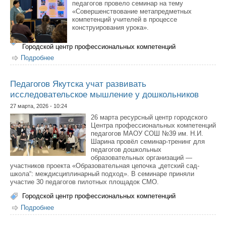
педагогов провело семинар на тему
«Совершенствование метапредметных
компетенций учителей в процессе
конструирования урока».
Городской центр профессиональных компетенций
Подробнее
о Учителя начальных классов Айыы кыhата показали
опыт работы по развитию метапредметных
компетенций
Педагогов Якутска учат развивать
исследовательское мышление у дошкольников
27 марта, 2026 - 10:24
26 марта ресурсный центр городского
Центра профессиональных компетенций
педагогов МАОУ СОШ №39 им. Н.И.
Шарина провёл семинар-тренинг для
педагогов дошкольных
образовательных организаций —
участников проекта «Образовательная цепочка „детский сад-
школа“: междисциплинарный подход». В семинаре приняли
участие 30 педагогов пилотных площадок СМО.
Городской центр профессиональных компетенций
Подробнее
о Педагогов Якутска учат развивать
исследовательское мышление у дошкольников