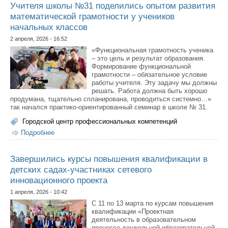
Учителя школы №31 поделились опытом развития
математической грамотности у учеников
начальных классов
2 апреля, 2026 - 16:52
«Функциональная грамотность ученика
– это цель и результат образования.
Формирование функциональной
грамотности – обязательное условие
работы учителя. Эту задачу мы должны
решать. Работа должна быть хорошо
продумана, тщательно спланирована, проводиться системно…»
так начался практико-ориентированный семинар в школе № 31.
Городской центр профессиональных компетенций
Подробнее
о Учителя школы №31 поделились опытом развития
математической грамотности у учеников начальных
классов
Завершились курсы повышения квалификации в
детских садах-участниках сетевого
инновационного проекта
1 апреля, 2026 - 10:42
С 11 по 13 марта по курсам повышения
квалификации «Проектная
деятельность в образовательном
процессе дошкольной образовательной