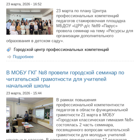
23 марта, 2026 - 16:52
23 марта по плану Центра
профессиональных компетенций
педагогов стажировочная площадка
МБДОУ «ЦРР-д/с №89 «Парус»
провела семинар на тему «Ресурсы для
организации дополнительного
образования в детском саду».
Городской центр профессиональных компетенций
Подробнее
о Для работников дошкольных учреждений проведен
практический семинар об организации дополнительного
образования в детском саду
В МОБУ ГКГ №8 провели городской семинар по
читательской грамотности для учителей
начальной школы
23 марта, 2026 - 15:44
В рамках повышения
профессиональной компетентности
педагогов в области функциональной
грамотности 21 марта в МОБУ
«Городская классическая гимназия №8»
состоялась 2 часть семинара,
посвященного вопросам читательской
грамотности для молодых учителей
начальных классов. В семинаре приняли участие 17 педагогов.