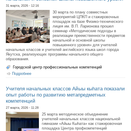
31 марта, 2026 - 12:16
30 марта по плану совместных
мероприятий ЦПКП и стажировочных
площадок на базе Физико-технического
лицея им. В.П. Ларионова прошел
семинар «Методические подходы в
реализации преемственности предметов
начальной и основной школы
повышенного уровня» для учителей
начальных классов и учителей английского языка школ города
Якутска, реализующих программы начального общего
образования.
Городской центр профессиональных компетенций
Подробнее
о Педагоги обсудили методические подходы в
реализации преемственности предметов начальной и
основной школы повышенного уровня
Учителя начальных классов Айыы кыhата показали
опыт работы по развитию метапредметных
компетенций
27 марта, 2026 - 11:28
25 марта методическое объединение
учителей начальных классов национальной
гимназии «Айыы Кыhата» как стажировочная
площадка Центра профкомпетенций