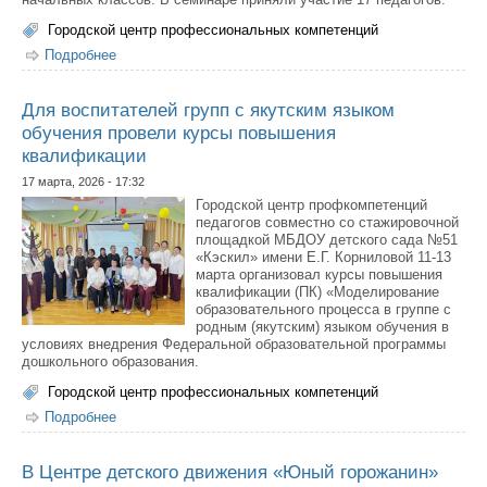
Городской центр профессиональных компетенций
Подробнее
о В МОБУ ГКГ №8 провели городской семинар по
читательской грамотности для учителей начальной
школы
Для воспитателей групп с якутским языком
обучения провели курсы повышения
квалификации
17 марта, 2026 - 17:32
Городской центр профкомпетенций
педагогов совместно со стажировочной
площадкой МБДОУ детского сада №51
«Кэскил» имени Е.Г. Корниловой 11-13
марта организовал курсы повышения
квалификации (ПК) «Моделирование
образовательного процесса в группе с
родным (якутским) языком обучения в
условиях внедрения Федеральной образовательной программы
дошкольного образования.
Городской центр профессиональных компетенций
Подробнее
о Для воспитателей групп с якутским языком обучения
провели курсы повышения квалификации
В Центре детского движения «Юный горожанин»