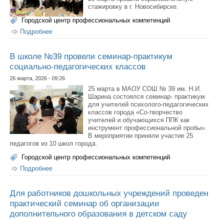
стажировку в г. Новосибирске.
Городской центр профессиональных компетенций
Подробнее
о Педагоги Якутска перенимают передовой опыт
Новосибирска
В школе №39 провели семинар-практикум
социально-педагогических классов
26 марта, 2026 - 09:26
25 марта в МАОУ СОШ № 39 им. Н.И.
Шарина состоялся семинар- практикум
для учителей психолого-педагогических
классов города «Со-творчество
учителей и обучающихся ППК как
инструмент профессиональной пробы».
В мероприятии приняли участие 25
педагогов из 10 школ города.
Городской центр профессиональных компетенций
Подробнее
о В школе №39 провели семинар-практикум социально-
педагогических классов
Для работников дошкольных учреждений проведен
практический семинар об организации
дополнительного образования в детском саду