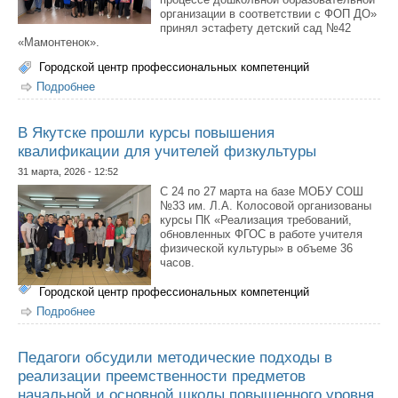
организации в соответствии с ФОП ДО»
принял эстафету детский сад №42
«Мамонтенок».
Городской центр профессиональных компетенций
Подробнее
о Завершились курсы повышения квалификации в
детских садах-участниках сетевого инновационного
проекта
В Якутске прошли курсы повышения
квалификации для учителей физкультуры
31 марта, 2026 - 12:52
С 24 по 27 марта на базе МОБУ СОШ
№33 им. Л.А. Колосовой организованы
курсы ПК «Реализация требований,
обновленных ФГОС в работе учителя
физической культуры» в объеме 36
часов.
Городской центр профессиональных компетенций
Подробнее
о В Якутске прошли курсы повышения квалификации
для учителей физкультуры
Педагоги обсудили методические подходы в
реализации преемственности предметов
начальной и основной школы повышенного уровня