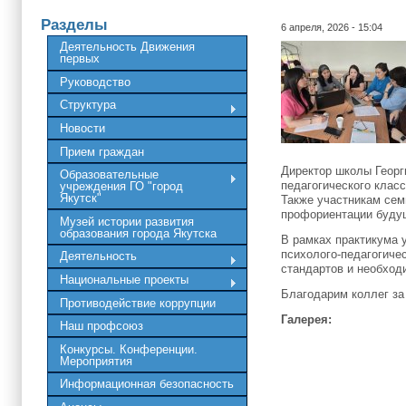
Разделы
6 апреля, 2026 - 15:04
Деятельность Движения
первых
Руководство
Структура
Новости
Прием граждан
Директор школы Георг
Образовательные
педагогического клас
учреждения ГО "город
Якутск"
Также участникам сем
профориентации будущ
Музей истории развития
образования города Якутска
В рамках практикума 
психолого-педагогиче
Деятельность
стандартов и необхо
Национальные проекты
Благодарим коллег за
Противодействие коррупции
Галерея:
Наш профсоюз
Конкурсы. Конференции.
Мероприятия
Информационная безопасность