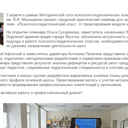
3 апреля в рамках Методической сети психолого-педагогических к
им. В.И. Малышкина прошел городской практический семинар для за
теме «Психолого-педагогический класс: от проектирования модели к
На открытии семинара Ольга Сухаринова, заместитель начальника 
Окружной администрации города Якутска, обозначила актуальность 
подхода в работе психолого-педагогических классов, необходимост
по данному направлению деятельности школ.
ий Афонский и заместитель директора Антонина Пинигина представили 
са, поделились методическими разработками и нормативно-правовым об
инара представлен результат анализа дефицитов и ресурсов школ город
их педагогов, современные педагогические специальности и способы д
участники в малых группах разработали вариативные учебные планы дл
ского профиля основной школы. Проектирование велось с учетом актуа
димости формирования профессиональных компетенций у школьников.
 активную работу и профессиональный диалог!