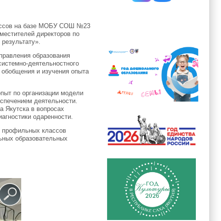
лассов на базе МОБУ СОШ №23
местителей директоров по
 результату».
Управления образования
системно-деятельностного
и обобщения и изучения опыта
опыт по организации модели
еспечением деятельности.
а Якутска в вопросах
иагностики одаренности.
я профильных классов
льных образовательных