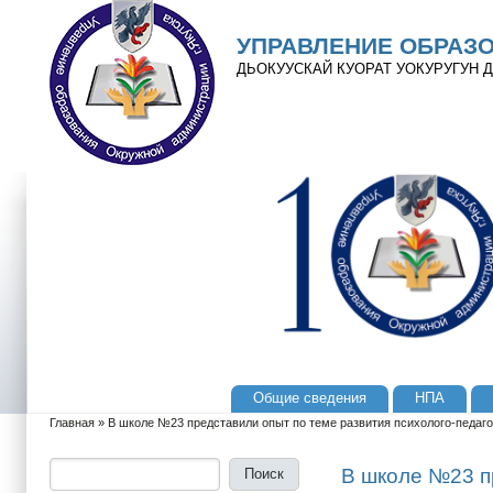
Перейти к основному содержанию
Skip to search
УПРАВЛЕНИЕ ОБРАЗ
ДЬОКУУСКАЙ КУОРАТ УОКУРУГУН
Общие сведения
НПА
Главное меню
Главная
»
В школе №23 представили опыт по теме развития психолого-педаго
Вы здесь
Поиск
Форма поиска
В школе №23 п