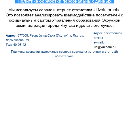
_
Политика обработки персональных данных
_
Мы используем сервис интернет-статистики «LiveInternet».
Это позволяет анализировать взаимодействие посетителей с
официальным сайтом Управления образования Окружной
администрации города Якутска и делать его лучше.
Aдрес электронной
Адрес:
677008, Республика Саха (Якутия), г. Якутск,
почты
Лермонтова, 79
e-mail:
Тел:
40-03-42
uo@yakadm.ru
При использовании материалов сервера ссылка на источник и этот сайт
обязательна.