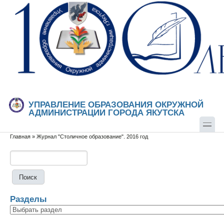
Перейти к основному содержанию
Skip to search
УПРАВЛЕНИЕ ОБРАЗОВАНИЯ ОКРУЖНОЙ
АДМИНИСТРАЦИИ ГОРОДА ЯКУТСКА
Главная
»
Журнал "Столичное образование". 2016 год
Вы здесь
Поиск
Форма поиска
Разделы