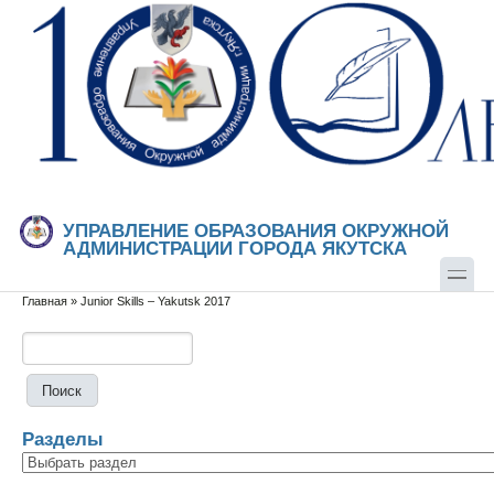
Перейти к основному содержанию
Skip to search
УПРАВЛЕНИЕ ОБРАЗОВАНИЯ ОКРУЖНОЙ
АДМИНИСТРАЦИИ ГОРОДА ЯКУТСКА
Главная
»
Junior Skills – Yakutsk 2017
Вы здесь
Поиск
Форма поиска
Разделы