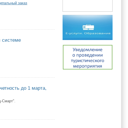
ципальный заказ
й системе
теме «Автоматизированный центр контроля - Финансы»
ность до 1 марта,
д-Смарт".
ь до 1 марта,