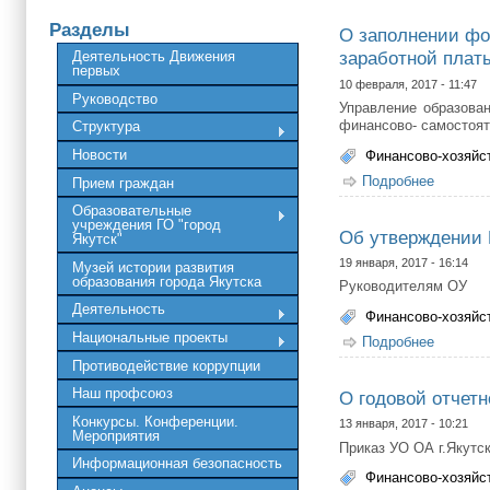
Разделы
О заполнении фо
заработной плат
Деятельность Движения
первых
10 февраля, 2017 - 11:47
Руководство
Управление образова
финансово- самостоя
Структура
Новости
Финансово-хозяйс
Подробнее
о О зап
Прием граждан
Образовательные
учреждения ГО "город
Об утверждении
Якутск"
19 января, 2017 - 16:14
Музей истории развития
образования города Якутска
Руководителям ОУ
Деятельность
Финансово-хозяйс
Национальные проекты
Подробнее
о Об ут
Противодействие коррупции
Наш профсоюз
О годовой отчетн
Конкурсы. Конференции.
13 января, 2017 - 10:21
Мероприятия
Приказ УО ОА г.Якутс
Информационная безопасность
Финансово-хозяйс