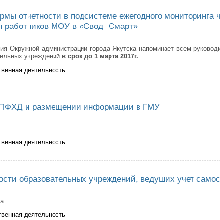
рмы отчетности в подсистеме ежегодного мониторинга 
ы работников МОУ в «Свод -Смарт»
ния Окружной администрации города Якутска напоминает всем руковод
тельных учреждений
в срок до 1 марта 2017г.
твенная деятельность
олнении формы отчетности в подсистеме ежегодного мониторинга числен
 ПФХД и размещении информации в ГМУ
твенная деятельность
верждении ПФХД и размещении информации в ГМУ
ости образовательных учреждений, ведущих учет самост
ка
твенная деятельность