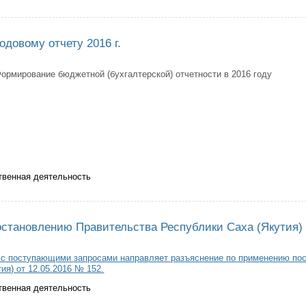
овой отчетности образовательных учреждений, ведущих учет самостоятел
довому отчету 2016 г.
ормирование бюджетной (бухгалтерской) отчетности в 2016 году
твенная деятельность
мация по годовому отчету 2016 г.
остановлению Правительства Республики Саха (Якутия) 
 с поступающими запросами направляет разъяснение по применению по
ия) от 12.05.2016 № 152.
твенная деятельность
снения к Постановлению Правительства Республики Саха (Якутия) от 12