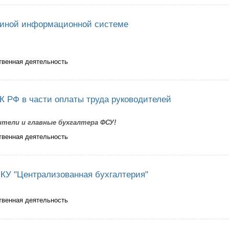
диной информационной системе
твенная деятельность
трация в единой информационной системе
К РФ в части оплаты труда руководителей
тели и главные бухгалтера ФСУ!
твенная деятельность
менениях ТК РФ в части оплаты труда руководителей
КУ "Централизованная бухгалтерия"
твенная деятельность
ление от МКУ "Централизованная бухгалтерия"