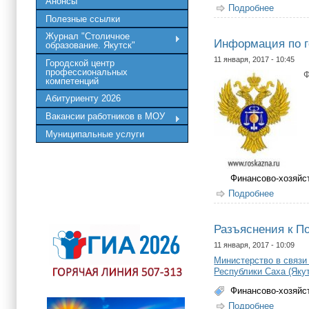
Анонсы
Подробнее
о О год
Полезные ссылки
Журнал "Столичное
Информация по го
образование. Якутск"
11 января, 2017 - 10:45
Городской центр
профессиональных
Ф
компетенций
Абитуриенту 2026
Вакансии работников в МОУ
Муниципальные услуги
Финансово-хозяйс
Подробнее
о Инфор
Разъяснения к П
11 января, 2017 - 10:09
Министерство в связи
Республики Саха (Якут
Финансово-хозяйс
Подробнее
о Разъя