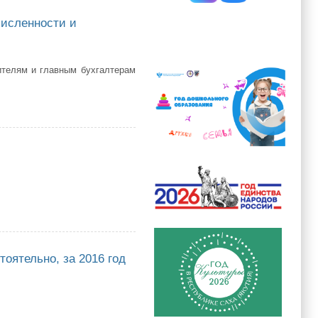
численности и
ителям и главным бухгалтерам
ности и заработной платы работников МОУ в «Свод -Смарт»
оятельно, за 2016 год