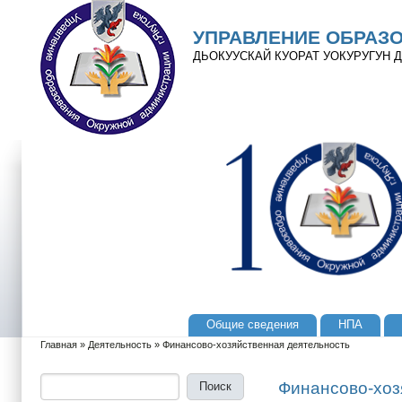
Перейти к основному содержанию
Skip to search
УПРАВЛЕНИЕ ОБРАЗ
ДЬОКУУСКАЙ КУОРАТ УОКУРУГУН
Общие сведения
НПА
Главное меню
Главная
»
Деятельность
»
Финансово-хозяйственная деятельность
Вы здесь
Поиск
Форма поиска
Финансово-хоз