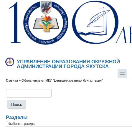
Перейти к основному содержанию
Skip to search
УПРАВЛЕНИЕ ОБРАЗОВАНИЯ ОКРУЖНОЙ
АДМИНИСТРАЦИИ ГОРОДА ЯКУТСКА
Главная
»
Объявление от МКУ "Централизованная бухгалтерия"
Вы здесь
Поиск
Форма поиска
Разделы