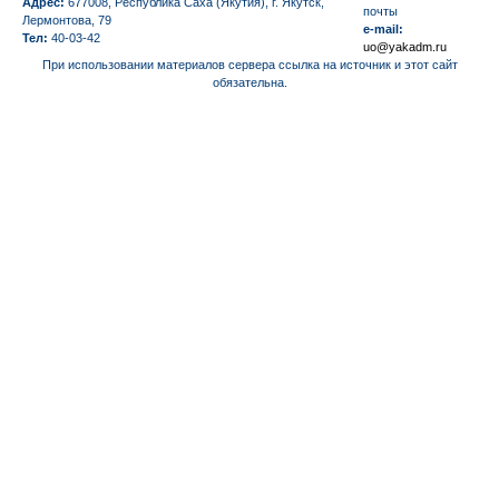
Адрес:
677008, Республика Саха (Якутия), г. Якутск,
почты
Лермонтова, 79
e-mail:
Тел:
40-03-42
uo@yakadm.ru
При использовании материалов сервера ссылка на источник и этот сайт
обязательна.