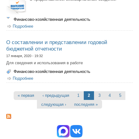
Финансово-хозяйственная деятельность
Подробнее
о Руководителям финансово-самостоятельных
учреждений
О составлении и представлении годовой
бюджетной отчетности
17 января, 2020 - 19:32
Для сведения и использования в работе
Финансово-хозяйственная деятельность
Подробнее
о О составлении и представлении годовой бюджетной
отчетности
« первая
‹ предыдущая
1
2
3
4
5
Страницы
следующая ›
последняя »