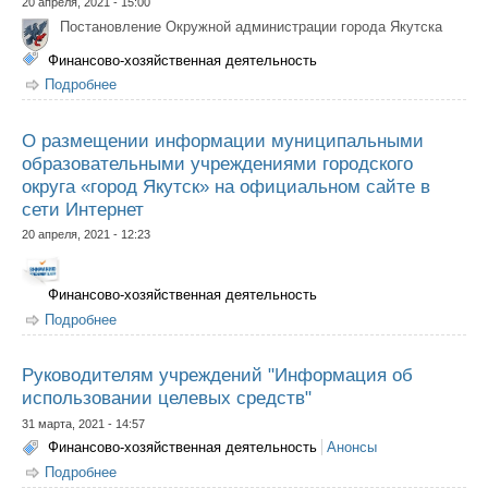
20 апреля, 2021 - 15:00
Постановление Окружной администрации города Якутска
Финансово-хозяйственная деятельность
Подробнее
о Об утверждении Порядка учета и использования
экономии по использованию средств бюджета ГО
"город Якутск". в т.ч. полученных в виде экономии по
итогам осуществления закупок товаров, работ услуг
О размещении информации муниципальными
для обеспечения муниципальных нужд
образовательными учреждениями городского
округа «город Якутск» на официальном сайте в
сети Интернет
20 апреля, 2021 - 12:23
Финансово-хозяйственная деятельность
Подробнее
о О размещении информации муниципальными
образовательными учреждениями городского округа
«город Якутск» на официальном сайте в сети Интернет
Руководителям учреждений "Информация об
использовании целевых средств"
31 марта, 2021 - 14:57
Финансово-хозяйственная деятельность
Анонсы
Подробнее
о Руководителям учреждений "Информация об