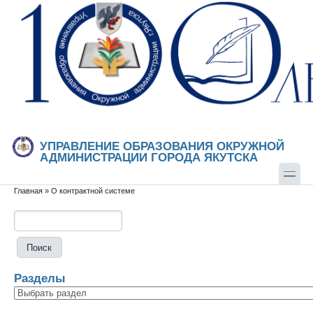
Перейти к основному содержанию
Skip to search
УПРАВЛЕНИЕ ОБРАЗОВАНИЯ ОКРУЖНОЙ
АДМИНИСТРАЦИИ ГОРОДА ЯКУТСКА
Главная
»
О контрактной системе
Вы здесь
Поиск
Форма поиска
Разделы