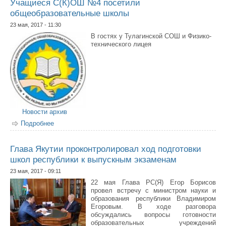
Учащиеся С(К)ОШ №4 посетили
общеобразовательные школы
23 мая, 2017 - 11:30
В гостях у Тулагинской СОШ и Физико-
технического лицея
Новости архив
Подробнее
о Учащиеся С(К)ОШ №4 посетили
общеобразовательные школы
Глава Якутии проконтролировал ход подготовки
школ республики к выпускным экзаменам
23 мая, 2017 - 09:11
22 мая Глава РС(Я) Егор Борисов
провел встречу с министром науки и
образования республики Владимиром
Егоровым. В ходе разговора
обсуждались вопросы готовности
образовательных учреждений