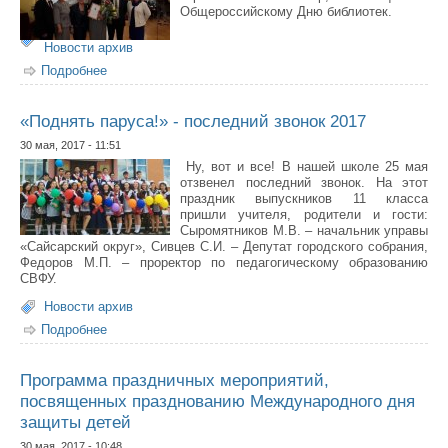
Общероссийскому Дню библиотек.
Новости архив
Подробнее
о Библиотекарь школы впервые стала –
"Библиотекарем года" в Республике Саха ( Якутия)
«Поднять паруса!» - последний звонок 2017
30 мая, 2017 - 11:51
Ну, вот и все! В нашей школе 25 мая
отзвенел последний звонок. На этот
праздник выпускников 11 класса
пришли учителя, родители и гости:
Сыромятников М.В. – начальник управы
«Сайсарский округ», Сивцев С.И. – Депутат городского собрания,
Федоров М.П. – проректор по педагогическому образованию
СВФУ.
Новости архив
Подробнее
о «Поднять паруса!» - последний звонок 2017
Программа праздничных мероприятий,
посвященных празднованию Международного дня
защиты детей
30 мая, 2017 - 10:48