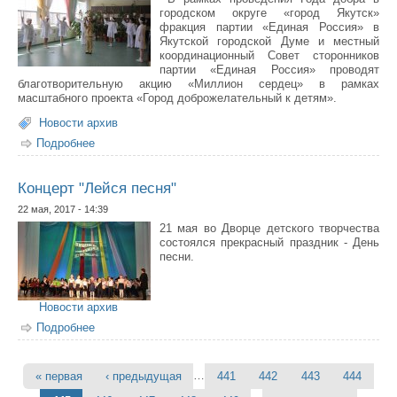
городском округе «город Якутск»
фракция партии «Единая Россия» в
Якутской городской Думе и местный
координационный Совет сторонников
партии «Единая Россия» проводят
благотворительную акцию «Миллион сердец» в рамках
масштабного проекта «Город доброжелательный к детям».
Новости архив
Подробнее
о Благотворительный концерт МОКУ С(К)ОШ-И № 28 в
рамках акции «Миллион сердец».
Концерт "Лейся песня"
22 мая, 2017 - 14:39
21 мая во Дворце детского творчества
состоялся прекрасный праздник - День
песни.
Новости архив
Подробнее
о Концерт "Лейся песня"
…
« первая
‹ предыдущая
441
442
443
444
Страницы