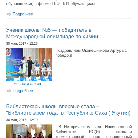
обучающихся, в форме ГВЭ - 911 обучающихся.
Подробнее
о 30 мая состоялся ОГЭ по русскому языку
Ученик школы №5 — победитель в
Международной олимпиаде по химии!
30 мая, 2017 - 12:28
Поздравляем Оконешникова Артура с
победой!
Новости архив
Подробнее
о Ученик школы №5 — победитель в Международной
олимпиаде по химии!
Библиотекарь школы впервые стала –
"Библиотекарем года" в Республике Саха ( Якутия)
30 мая, 2017 - 12:19
В Историческом зале Национальной
библиотеки РС(Я) состоялся
торжественный вечер, посвященный