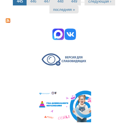
…
445
446
447
448
449
следующая ›
последняя »