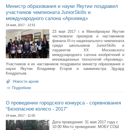
Министр образования и науки Якутии поздравил
участников чемпионата JuniorSkills и
международного салона «Архимед»
24 мая, 2017 - 12:51
23 мая 2017 г. в Минобрнауки Якутии
чествовали призеров и наставников
финала III-го национального чемпионата
среди школьников JuniorSkills и
лауреатов ХХ Московского
международного салона изобретений и
инновационных технологий «Архимед».
Участников и их наставников поздравили министр образования и
науки Якутии Владимир Егоров и замминистра Эдуард
Кондратьев.
Новости архив
Подробнее
о Министр образования и науки Якутии поздравил
участников чемпионата JuniorSkills и международного
салона «Архимед»
О проведении городского конкурса - соревнования
“Безопасное колесо - 2017”
24 мая, 2017 - 11:05
Дата проведения: 31 мая 2017 года с
10:00 Место проведения: МОБУ СОШ