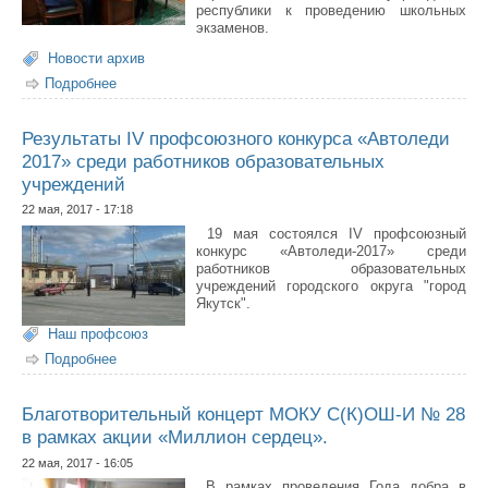
республики к проведению школьных
экзаменов.
Новости архив
Подробнее
о Глава Якутии проконтролировал ход подготовки школ
республики к выпускным экзаменам
Результаты IV профсоюзного конкурса «Автоледи
2017» среди работников образовательных
учреждений
22 мая, 2017 - 17:18
19 мая состоялся IV профсоюзный
конкурс «Автоледи-2017» среди
работников образовательных
учреждений городского округа "город
Якутск".
Наш профсоюз
Подробнее
о Результаты IV профсоюзного конкурса «Автоледи
2017» среди работников образовательных учреждений
Благотворительный концерт МОКУ С(К)ОШ-И № 28
в рамках акции «Миллион сердец».
22 мая, 2017 - 16:05
В рамках проведения Года добра в