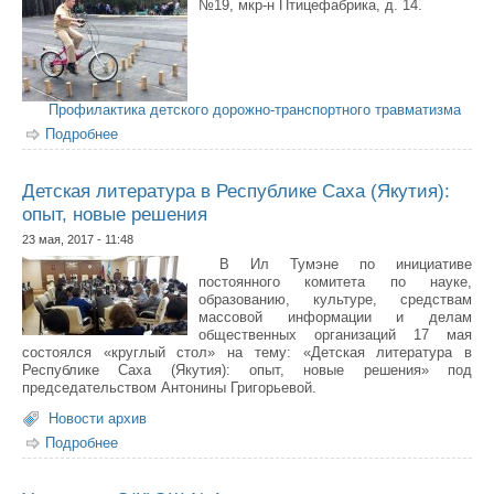
№19, мкр-н Птицефабрика, д. 14.
Профилактика детского дорожно-транспортного травматизма
Подробнее
о О проведении городского конкурса - соревнования
“Безопасное колесо - 2017”
Детская литература в Республике Саха (Якутия):
опыт, новые решения
23 мая, 2017 - 11:48
В Ил Тумэне по инициативе
постоянного комитета по науке,
образованию, культуре, средствам
массовой информации и делам
общественных организаций 17 мая
состоялся «круглый стол» на тему: «Детская литература в
Республике Саха (Якутия): опыт, новые решения» под
председательством Антонины Григорьевой.
Новости архив
Подробнее
о Детская литература в Республике Саха (Якутия):
опыт, новые решения