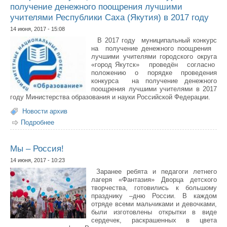
получение денежного поощрения лучшими
учителями Республики Саха (Якутия) в 2017 году
14 июня, 2017 - 15:08
В 2017 году муниципальный конкурс
на получение денежного поощрения
лучшими учителями городского округа
«город Якутск» проведён согласно
положению о порядке проведения
конкурса на получение денежного
поощрения лучшими учителями в 2017
году Министерства образования и науки Российской Федерации.
Новости архив
Подробнее
о Завершился муниципальный этап конкурса на
получение денежного поощрения лучшими учителями
Республики Саха (Якутия) в 2017 году
Мы – Россия!
14 июня, 2017 - 10:23
Заранее ребята и педагоги летнего
лагеря «Фантазия» Дворца детского
творчества, готовились к большому
празднику –дню России. В каждом
отряде всеми мальчиками и девочками,
были изготовлены открытки в виде
сердечек, раскрашенных в цвета