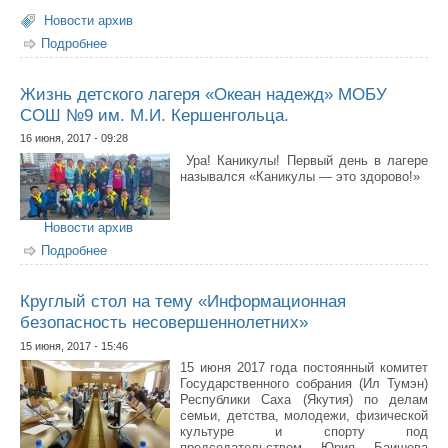
Новости архив
Подробнее
о VII Международная летняя школа IT и робототехники
СВФУ
Жизнь детского лагеря «Океан надежд» МОБУ
СОШ №9 им. М.И. Кершенгольца.
16 июня, 2017 - 09:28
Ура! Каникулы! Первый день в лагере
назывался «Каникулы — это здорово!»
Новости архив
Подробнее
о Жизнь детского лагеря «Океан надежд» МОБУ СОШ
№9 им. М.И. Кершенгольца.
Круглый стол на тему «Информационная
безопасность несовершеннолетних»
15 июня, 2017 - 15:46
15 июня 2017 года постоянный комитет
Государственного собрания (Ил Тумэн)
Республики Саха (Якутия) по делам
семьи, детства, молодежи, физической
культуре и спорту под
председательством Юрия Баишева