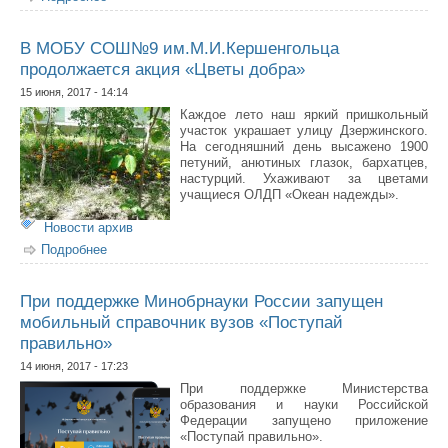
В МОБУ СОШ№9 им.М.И.Кершенгольца
продолжается акция «Цветы добра»
15 июня, 2017 - 14:14
Каждое лето наш яркий пришкольный
участок украшает улицу Дзержинского.
На сегодняшний день высажено 1900
петуний, анютиных глазок, бархатцев,
настурций. Ухаживают за цветами
учащиеся ОЛДП «Океан надежды».
Новости архив
Подробнее
о В МОБУ СОШ№9 им.М.И.Кершенгольца
продолжается акция «Цветы добра»
При поддержке Минобрнауки России запущен
мобильный справочник вузов «Поступай
правильно»
14 июня, 2017 - 17:23
При поддержке Министерства
образования и науки Российской
Федерации запущено приложение
«Поступай правильно».