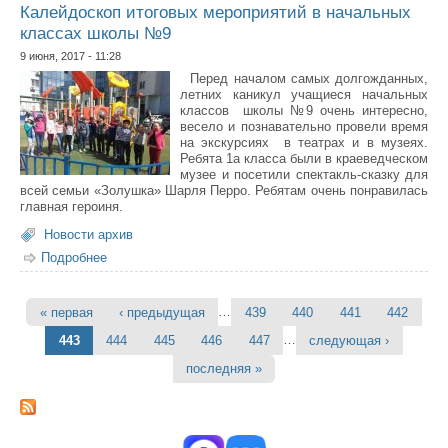
Калейдоскоп итоговых мероприятий в начальных
классах школы №9
9 июня, 2017 - 11:28
Перед началом самых долгожданных,
летних каникул учащиеся начальных
классов школы №9 очень интересно,
весело и познавательно провели время
на экскурсиях в театрах и в музеях.
Ребята 1а класса были в краеведческом
музее и посетили спектакль-сказку для
всей семьи «Золушка» Шарля Перро. Ребятам очень понравилась
главная героиня.
Новости архив
Подробнее
о Калейдоскоп итоговых мероприятий в начальных
классах школы №9
…
« первая
‹ предыдущая
439
440
441
442
Страницы
…
443
444
445
446
447
следующая ›
последняя »