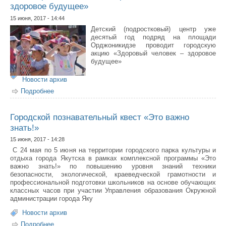
здоровое будущее»
15 июня, 2017 - 14:44
Детский (подростковый) центр уже
десятый год подряд на площади
Орджоникидзе проводит городскую
акцию «Здоровый человек – здоровое
будущее»
Новости архив
Подробнее
о 10-ая городская акция «Здоровый человек – здоровое
будущее»
Городской познавательный квест «Это важно
знать!»
15 июня, 2017 - 14:28
С 24 мая по 5 июня на территории городского парка культуры и
отдыха города Якутска в рамках комплексной программы «Это
важно знать!» по повышению уровня знаний техники
безопасности, экологической, краеведческой грамотности и
профессиональной подготовки школьников на основе обучающих
классных часов при участии Управления образования Окружной
администрации города Яку
Новости архив
Подробнее
о Городской познавательный квест «Это важно знать!»