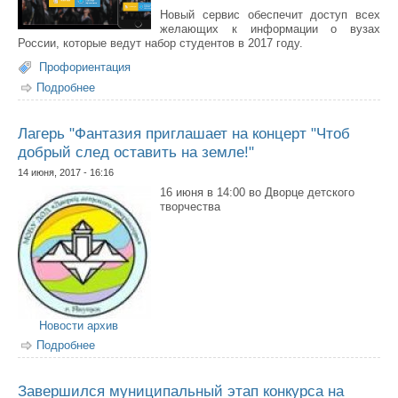
Новый сервис обеспечит доступ всех
желающих к информации о вузах
России, которые ведут набор студентов в 2017 году.
Профориентация
Подробнее
о При поддержке Минобрнауки России запущен
мобильный справочник вузов «Поступай правильно»
Лагерь "Фантазия приглашает на концерт "Чтоб
добрый след оставить на земле!"
14 июня, 2017 - 16:16
16 июня в 14:00 во Дворце детского
творчества
Новости архив
Подробнее
о Лагерь "Фантазия приглашает на концерт "Чтоб
добрый след оставить на земле!"
Завершился муниципальный этап конкурса на