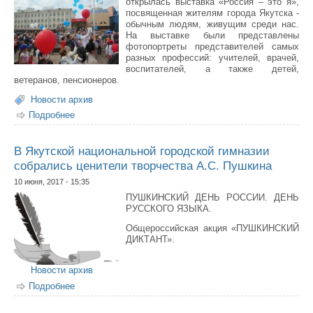
открылась выставка «Россия – это я»,
посвященная жителям города Якутска -
обычным людям, живущим среди нас.
На выставке были представлены
фотопортреты представителей самых
разных профессий: учителей, врачей,
воспитателей, а также детей,
ветеранов, пенсионеров.
Новости архив
Подробнее
о 12 июня прошли мероприятия, посвященные Дню
России.
В Якутской национальной городской гимназии
собрались ценители творчества А.С. Пушкина
10 июня, 2017 - 15:35
ПУШКИНСКИЙ ДЕНЬ РОССИИ. ДЕНЬ
РУССКОГО ЯЗЫКА.
Общероссийская акция «ПУШКИНСКИЙ
ДИКТАНТ».
Новости архив
Подробнее
о В Якутской национальной городской гимназии
собрались ценители творчества А.С. Пушкина