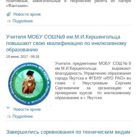
позитивные, зажигательные и творческие ребята из лагеря
«Фантазия».
Новости архив
Подробнее
о Концерт «Чтоб добрый след оставить на земле»
Учителя МОБУ СОШ№9 им.М.И.Кершенгольца
повышают свою квалификацию по инклюзивному
образованию
19 июня, 2017 - 09:18
Учителя предметники МОБУ СОШ№9
им.М.И.Кершенгольца выражают
благодарность Управлению образования
города Якутска и ФГБНУ «ИУО РАО» во
главе с Неустроевым Сергеем
Сергеевичем за организацию и
проведение курсов по инклюзивному
образованию в г. Якутске.
Новости архив
Подробнее
о Учителя МОБУ СОШ№9 им.М.И.Кершенгольца
повышают свою квалификацию по инклюзивному
образованию
Завершились соревнования по техническим видам