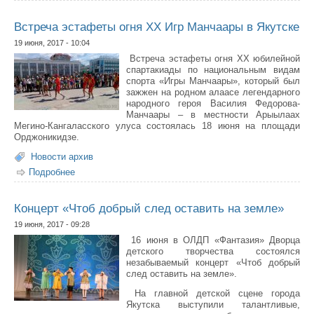
Встреча эстафеты огня XX Игр Манчаары в Якутске
19 июня, 2017 - 10:04
Встреча эстафеты огня XX юбилейной
спартакиады по национальным видам
спорта «Игры Манчаары», который был
зажжен на родном алаасе легендарного
народного героя Василия Федорова-
Манчаары – в местности Арыылаах
Мегино-Кангаласского улуса состоялась 18 июня на площади
Орджоникидзе.
Новости архив
Подробнее
о Встреча эстафеты огня XX Игр Манчаары в Якутске
Концерт «Чтоб добрый след оставить на земле»
19 июня, 2017 - 09:28
16 июня в ОЛДП «Фантазия» Дворца
детского творчества состоялся
незабываемый концерт «Чтоб добрый
след оставить на земле».
На главной детской сцене города
Якутска выступили талантливые,