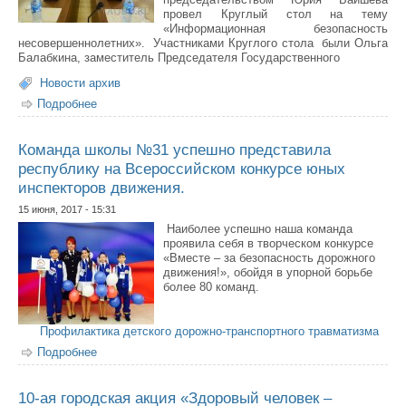
провел Круглый стол на тему
«Информационная безопасность
несовершеннолетних». Участниками Круглого стола были Ольга
Балабкина, заместитель Председателя Государственного
Новости архив
Подробнее
о Круглый стол на тему «Информационная
безопасность несовершеннолетних»
Команда школы №31 успешно представила
республику на Всероссийском конкурсе юных
инспекторов движения.
15 июня, 2017 - 15:31
Наиболее успешно наша команда
проявила себя в творческом конкурсе
«Вместе – за безопасность дорожного
движения!», обойдя в упорной борьбе
более 80 команд.
Профилактика детского дорожно-транспортного травматизма
Подробнее
о Команда школы №31 успешно представила
республику на Всероссийском конкурсе юных
инспекторов движения.
10-ая городская акция «Здоровый человек –