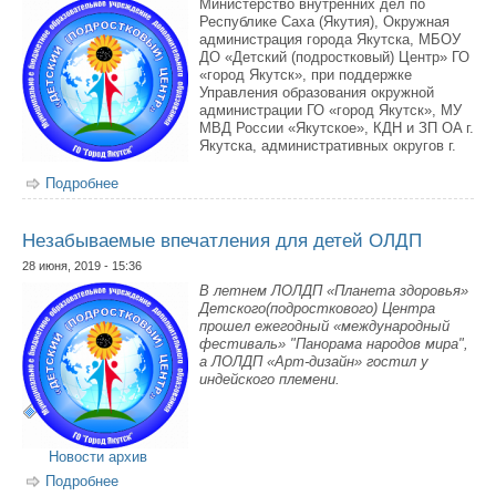
Министерство внутренних дел по
Республике Саха (Якутия), Окружная
администрация города Якутска, МБ
O
У
ДО «Детский (подростковый) Центр» ГО
«город Якутск», при поддержке
Управления образования окружной
администрации ГО «город Якутск», МУ
МВД России «Якутское», КДН и ЗП OA г.
Якутска, административных округов г.
Подробнее
о Городской фестиваль «Летний позитив-10» среди
дворовых команд детей и подростков
Незабываемые впечатления для детей ОЛДП
28 июня, 2019 - 15:36
В летнем ЛОЛДП «Планета здоровья»
Детского(подросткового) Центра
прошел ежегодный «международный
фестиваль» "Панорама народов мира",
а ЛОЛДП «Арт-дизайн» гостил у
индейского племени.
Новости архив
Подробнее
о Незабываемые впечатления для детей ОЛДП