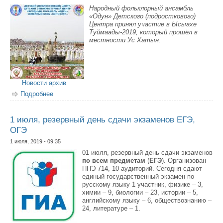
Народный фольклорный ансамбль
«Одун» Детского (подросткового)
Центра принял участие в Ысыахе
Туймаады-2019, который прошёл в
местности Ус Хатын.
Новости архив
Подробнее
о Народный фольклорный ансамбль «Одун» на
Ысыахе Туймаады — 2019
1 июля, резервный день сдачи экзаменов ЕГЭ,
ОГЭ
1 июля, 2019 - 09:35
01 июля, резервный день сдачи экзаменов
по всем предметам
(
ЕГЭ
). Организован
ППЭ 714, 10 аудиторий. Сегодня сдают
единый государственный экзамен по
русскому языку 1 участник, физике – 3,
химии – 9, биологии – 23, истории – 5,
английскому языку – 6, обществознанию –
24, литературе – 1.