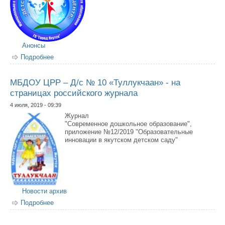
Анонсы
Подробнее
о Пресс-релиз соревнований по мини-футболу
МБДОУ ЦРР – Д/с № 10 «Туллукчаан» - на
страницах российского журнала
4 июля, 2019 - 09:39
Журнал
"Современное дошкольное образование",
приложение №12/2019 "Образовательные
инновации в якутском детском саду"
Новости архив
Подробнее
о МБДОУ ЦРР – Д/с № 10 «Туллукчаан» - на
страницах российского журнала