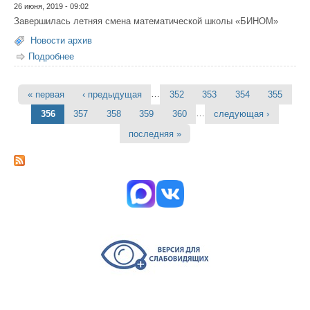
26 июня, 2019 - 09:02
Завершилась летняя смена математической школы «БИНОМ»
Новости архив
Подробнее
о Летняя математическая школа БИНОМ
…
« первая
‹ предыдущая
352
353
354
355
Страницы
…
356
357
358
359
360
следующая ›
последняя »