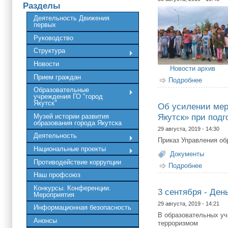
Разделы
Деятельность Движения
первых
Руководство
Структура
Новости
Новости архив
Прием граждан
Подробнее
о «День
Образовательные
учреждения ГО "город
Якутск"
Об усилении мер
Якутск» при подг
Музей истории развития
образования города Якутска
29 августа, 2019 - 14:30
Деятельность
Приказ Управления об
Национальные проекты
Документы
Противодействие коррупции
Подробнее
о Об ус
Наш профсоюз
Конкурсы. Конференции.
3 сентября - Ден
Мероприятия
29 августа, 2019 - 14:21
Информационная безопасность
В образовательных уч
Анонсы
терроризмом