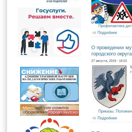
Профилактика дет
Подробнее
о II эт
О проведении му
городского округ
27 августа, 2019 - 16:01
Приказы. Положен
Подробнее
о О про