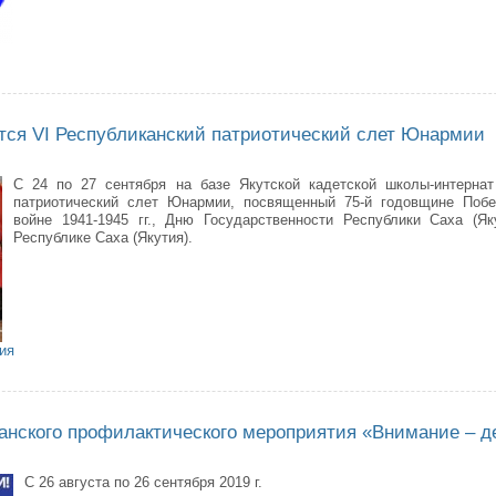
ий (подростковый) Центр в гостях у Измерительного пункта войсковой ча
ится VI Республиканский патриотический слет Юнармии
С 24 по 27 сентября на базе Якутской кадетской школы-интернат
патриотический слет Юнармии, посвященный 75-й годовщине Поб
войне 1941-1945 гг., Дню Государственности Республики Саха (Я
Республике Саха (Якутия).
ия
тске состоится VI Республиканский патриотический слет Юнармии
канского профилактического мероприятия «Внимание – д
C 26 августа по 26 сентября 2019 г.