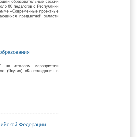
рошли образовательные сессии
оло 80 педагогов с Республики
рамме «Современные проектные
чающихся предметной области
а роста»
образования
С. на итоговом мероприятии
ха (Якутия) «Консолидация в
ования
сийской Федерации