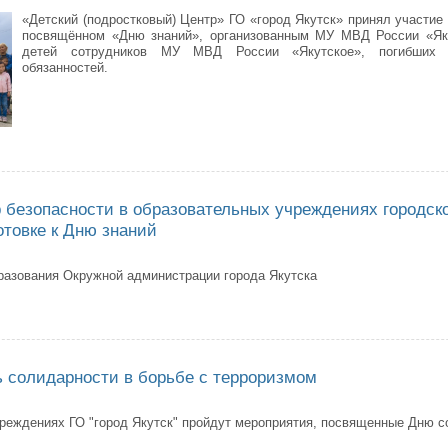
«Детский (подростковый) Центр» ГО «город Якутск» принял участие
посвящённом «Дню знаний», организованным МУ МВД России «Яку
детей сотрудников МУ МВД России «Якутское», погибших 
обязанностей.
 знаний» в МУ МВД России «Якутское»
 безопасности в образовательных учреждениях городско
отовке к Дню знаний
разования Окружной администрации города Якутска
илении мер безопасности в образовательных учреждениях городского окр
ь солидарности в борьбе с терроризмом
реждениях ГО "город Якутск" пройдут мероприятия, посвященные Дню с