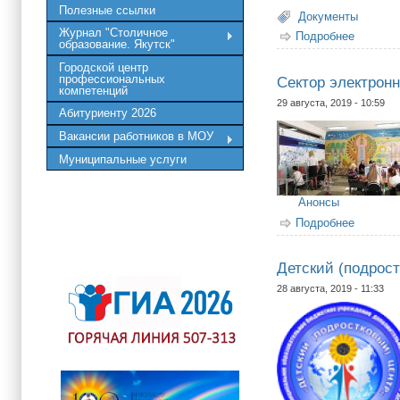
Полезные ссылки
Документы
Журнал "Столичное
Подробнее
о 3 сен
образование. Якутск"
Городской центр
профессиональных
Сектор электрон
компетенций
29 августа, 2019 - 10:59
Абитуриенту 2026
Вакансии работников в МОУ
Муниципальные услуги
Анонсы
Подробнее
о Секто
Детский (подрост
28 августа, 2019 - 11:33