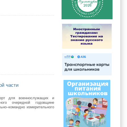
ой части
нцерт для военнослужащих и
нного очередной годовщине
льно–командно измерительного