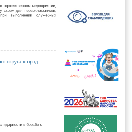
 в торжественном мероприятии,
тское» для первоклассников,
при выполнении служебных
го округа «город
уга «город Якутск» при подготовке к Дню знаний
олидарности в борьбе с