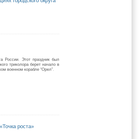
циях городского округа
родского округа "город Якутск" на 26.08.19
га России. Этот праздник был
кого триколора берет начало в
ком военном корабле “Орел”. ⠀
«Точка роста»