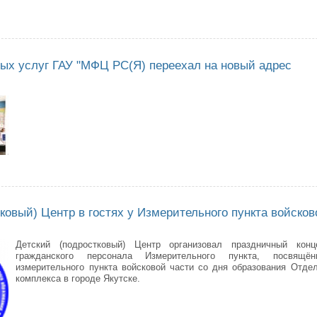
тября - День солидарности в борьбе с терроризмом
ных услуг ГАУ "МФЦ РС(Я) переехал на новый адрес
р электронных услуг ГАУ "МФЦ РС(Я) переехал на новый адрес
ковый) Центр в гостях у Измерительного пункта войсков
Детский (подростковый) Центр организовал праздничный ко
гражданского персонала Измерительного пункта, посвящё
измерительного пункта войсковой части со дня образования Отде
комплекса в городе Якутске.