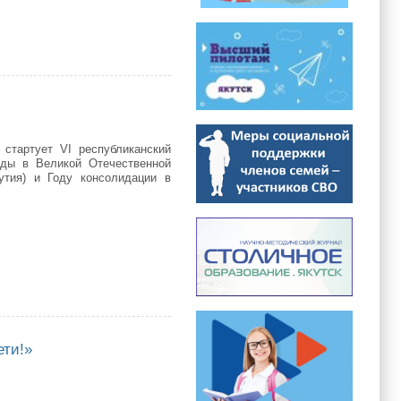
сти
 стартует VI республиканский
еды в Великой Отечественной
кутия) и Году консолидации в
ети!»