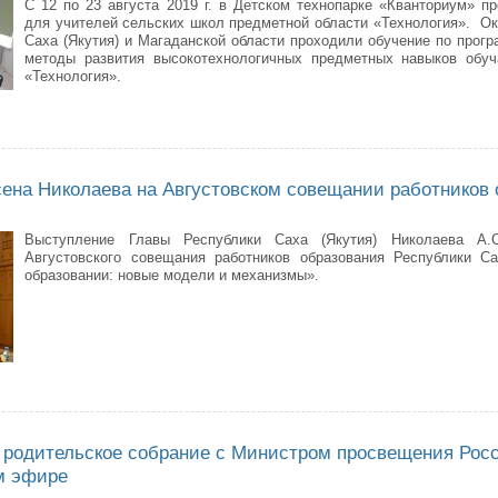
С 12 по 23 августа 2019 г. в Детском технопарке «Кванториум» п
для учителей сельских школ предметной области «Технология». Ок
Саха (Якутия) и Магаданской области проходили обучение по прог
методы развития высокотехнологичных предметных навыков обу
«Технология».
шилась образовательная сессия для учителей технологии центров «Точк
ена Николаева на Августовском совещании работников 
Выступление Главы Республики Саха (Якутия) Николаева А.
Августовского совещания работников образования Республики Са
образовании: новые модели и механизмы».
пление Айсена Николаева на Августовском совещании работников образ
родительское собрание с Министром просвещения Рос
м эфире