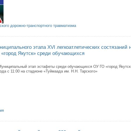
ского дорожно-транспортного травматизма
ап республиканского профилактического мероприятия «Внимание – дети!»
ниципального этапа XVI легкоатлетических состязаний 
а «город Якутск» среди обучающихся
Муниципальный этап эстафеты среди обучающихся ОУ ГО «город Якутск»
года с 11:00 на стадионе «Туймаада им. Н.Н. Тарского»
ия
ведении муниципального этапа XVI легкоатлетических состязаний на Куб