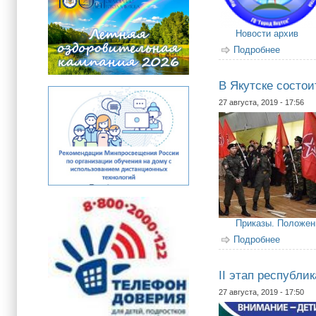
Новости архив
Подробнее
о Детск
В Якутске состо
27 августа, 2019 - 17:56
Приказы. Положен
Подробнее
о В Яку
II этап республи
27 августа, 2019 - 17:50