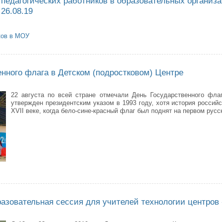
педагогических работников в образовательных организа
 26.08.19
ков в МОУ
тные места педагогических работников в образовательных организациях го
енного флага в Детском (подростковом) Центре
22 августа по всей стране отмечали День Государственного фла
утвержден президентским указом в 1993 году, хотя история российс
XVII веке, когда бело-сине-красный флаг был поднят на первом русс
Государственного флага в Детском (подростковом) Центре
азовательная сессия для учителей технологии центров 