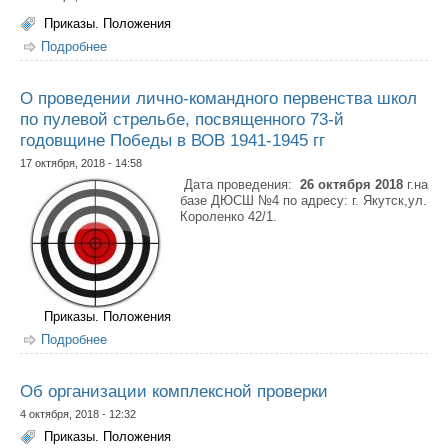
Приказы. Положения
Подробнее
о О проведении XXII республиканского профильного
сбора юных инспекторов движения "Малая академия
дорожных наук - 2018
О проведении лично-командного первенства школ
по пулевой стрельбе, посвященного 73-й
годовщине Победы в ВОВ 1941-1945 гг
17 октября, 2018 - 14:58
Дата проведения:
26 октября 2018
г.на
базе ДЮСШ №4 по адресу: г. Якутск,ул.
Короленко 42/1.
Приказы. Положения
Подробнее
о О проведении лично-командного первенства школ по
пулевой стрельбе, посвященного 73-й годовщине
Победы в ВОВ 1941-1945 гг
Об организации комплексной проверки
4 октября, 2018 - 12:32
Приказы. Положения