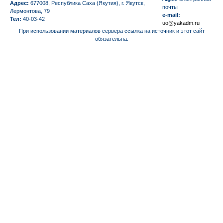
Адрес:
677008, Республика Саха (Якутия), г. Якутск,
почты
Лермонтова, 79
e-mail:
Тел:
40-03-42
uo@yakadm.ru
При использовании материалов сервера ссылка на источник и этот сайт
обязательна.