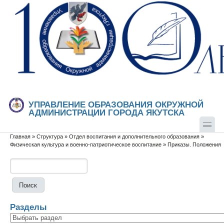
Перейти к основному содержанию
Skip to search
УПРАВЛЕНИЕ ОБРАЗОВАНИЯ ОКРУЖНОЙ
АДМИНИСТРАЦИИ ГОРОДА ЯКУТСКА
Главная
»
Структура
»
Отдел воспитания и дополнительного образования
»
Вы здесь
Физическая культура и военно-патриотическое воспитание
»
Приказы. Положения
Поиск
Форма поиска
Разделы