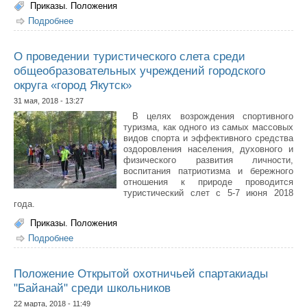
Приказы. Положения
Подробнее
о График перевозки детей
О проведении туристического слета среди
общеобразовательных учреждений городского
округа «город Якутск»
31 мая, 2018 - 13:27
В целях возрождения спортивного
туризма, как одного из самых массовых
видов спорта и эффективного средства
оздоровления населения, духовного и
физического развития личности,
воспитания патриотизма и бережного
отношения к природе проводится
туристический слет с 5-7 июня 2018
года.
Приказы. Положения
Подробнее
о О проведении туристического слета среди
общеобразовательных учреждений городского округа
«город Якутск»
Положение Открытой охотничьей спартакиады
"Байанай" среди школьников
22 марта, 2018 - 11:49