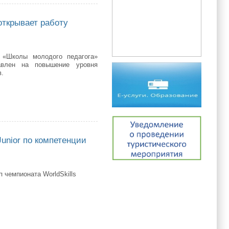
открывает работу
 «Школы молодого педагога»
равлен на повышение уровня
в.
вает работу сетевой «Школы молодого педагога»
Junior по компетенции
чемпионата WorldSkills
r по компетенции «Хлебопечение»