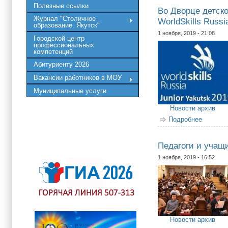
Полезные ссылки
Во Дворце детск
Журнал "Столичное
WorldSkills Russ
образование. Якутск"
1 ноября, 2019 - 21:08
Городской центр
профессиональных
компетенций
Абитуриенту 2026
Вакансии работников в МОУ
Муниципальные услуги
Новости архив
Подробнее
о Во Дв
Педагоги и учащ
1 ноября, 2019 - 16:52
Новости архив