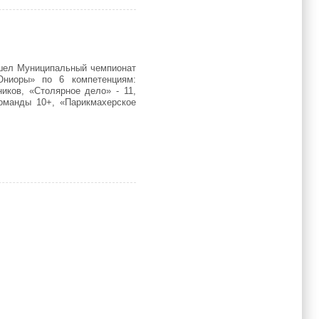
ошел Муниципальный чемпионат
Юниоры» по 6 компетенциям:
иков, «Столярное дело» - 11,
оманды 10+, «Парикмахерское