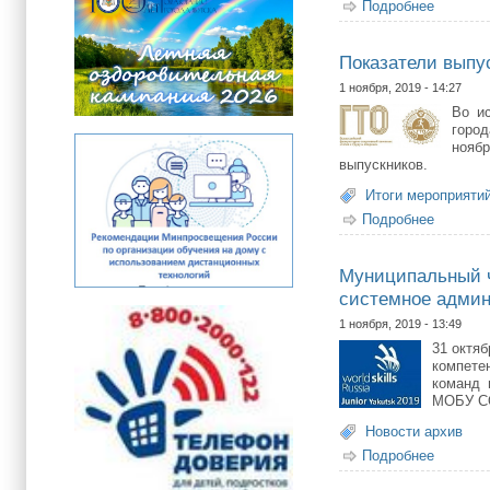
Подробнее
о Педаг
Показатели выпу
1 ноября, 2019 - 14:27
Во и
город
нояб
выпускников.
Итоги мероприяти
Подробнее
о Показ
Муниципальный ч
системное адми
1 ноября, 2019 - 13:49
31 октя
компете
команд 
МОБУ С
Новости архив
Подробнее
о Муниц