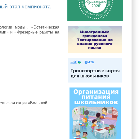
ный этап чемпионата
ологии моды», «Эстетическая
ами» и «Фрезерные работы на
ап чемпионата WorldSkills Russia в категории «Юниоры»
тельская акция «Большой