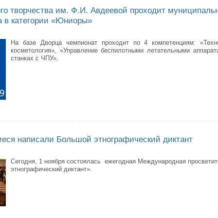
ого творчества им. Ф.И. Авдеевой проходит муниципаль
ia в категории «Юниоры»
На базе Дворца чемпионат проходит по 4 компетенциям: «Техн
косметология», «Управление беспилотными летательными аппарат
станках с ЧПУ».
орце детского творчества им. Ф.И. Авдеевой проходит муниципальный эт
иеся написали Большой этнографический диктант
Сегодня, 1 ноября состоялась ежегодная Международная просвети
этнографический диктант».