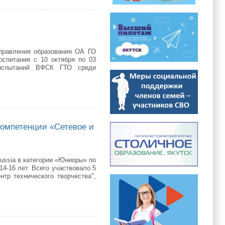
правления образования ОА ГО
оспитания с 10 октября по 03
 испытаний ВФСК ГТО среди
компетенции «Сетевое и
ssia в категории «Юниоры» по
4-16 лет. Всего участвовало 5
тр технического творчества",
тенции «Сетевое и системное администрирование»