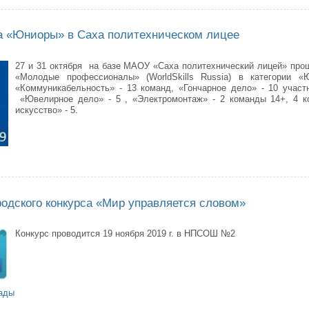
sia «Юниоры» в Саха политехническом лицее
27 и 31 октября на базе МАОУ «Саха политехнический лицей» пр
«Молодые профессионалы» (WorldSkills Russia) в категории «
«Коммуникабельность» - 13 команд, «Гончарное дело» - 10 участн
«Ювелирное дело» - 5 , «Электромонтаж» - 2 команды 14+, 4 к
искусство» - 5.
Skills Russia «Юниоры» в Саха политехническом лицее
родского конкурса «Мир управляется словом»
Конкурс проводится 19 ноября 2019 г. в НПСОШ №2
иады
ведении городского конкурса «Мир управляется словом»