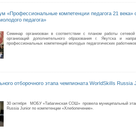
ум «Профессиональные компетенции педагога 21 века» 
молодого педагога»
Семинар организован в соответствии с планом работы сетевой
организаций дополнительного образования г. Якутска и нап
профессиональных компетенций молодых педагогических работнико
ар-практикум «Профессиональные компетенции педагога 21 века» откры
ного отборочного этапа чемпионата WorldSkills Russia 
30 октября МОБУ «Табагинская СОШ» провела муниципальный этап 
Russia Junior по компетенции «Хлебопечение».
 муниципального отборочного этапа чемпионата WorldSkills Russia Junio