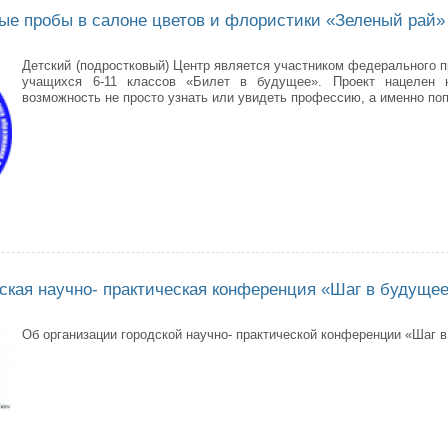
е пробы в салоне цветов и флористики «Зеленый рай»
Детский (подростковый) Центр является участником федерального 
учащихся 6-11 классов «Билет в будущее». Проект нацелен 
возможность не просто узнать или увидеть профессию, а именно поп
ссиональные пробы в салоне цветов и флористики «Зеленый рай»
дская научно- практическая конференция «Шаг в будуще
Об организации городской научно- практической конференции «Шаг в
ября - городская научно- практическая конференция «Шаг в будущее»