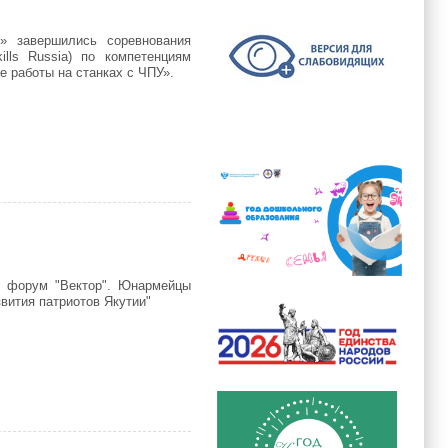
 завершились соревнования
lls Russia) по компетенциям
 работы на станках с ЧПУ».
Skills Russia) в категории «Юниоры»
й форум "Вектор". Юнармейцы
вития патриотов Якутии"