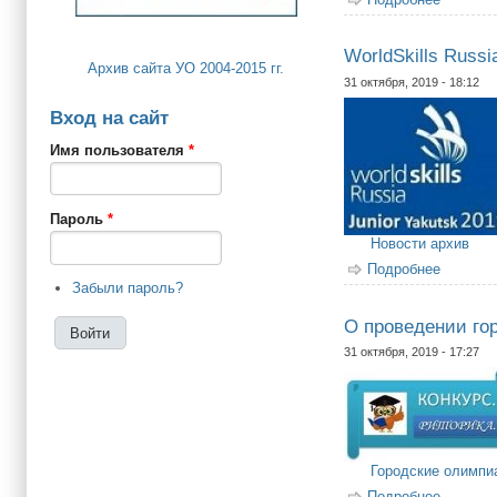
WorldSkills Rus
Архив сайта УО 2004-2015 гг.
31 октября, 2019 - 18:12
Вход на сайт
Имя пользователя
*
Пароль
*
Новости архив
Подробнее
о World
Забыли пароль?
О проведении го
31 октября, 2019 - 17:27
Городские олимп
Подробнее
о О про