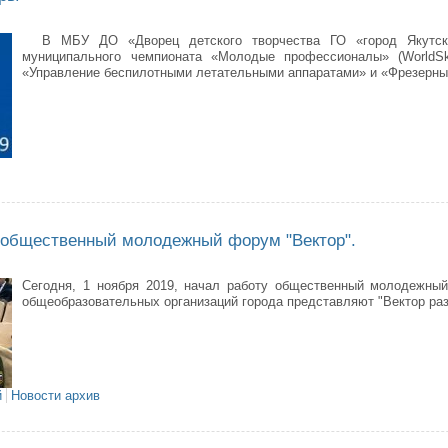
В МБУ ДО «Дворец детского творчества ГО «город Якутск»
муниципаль
ного чемпионата «Молодые профессионалы» (WorldSki
«Управление беспилотными летательными аппаратами» и «Фрезерные
ипальный отборочный этап чемпионата «Молодые профессионалы» (World
 общественный молодежный форум "Вектор".
Сегодня, 1 ноября 2019, начал работу общественный молодежны
общеобразовательных организаций города представляют "Вектор раз
й
Новости архив
ня начался общественный молодежный форум "Вектор".