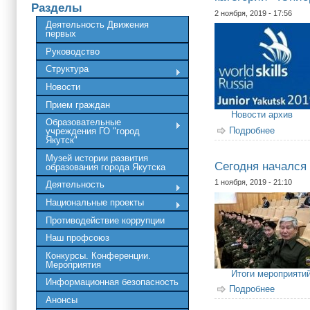
Разделы
2 ноября, 2019 - 17:56
Деятельность Движения
первых
Руководство
Структура
Новости
Прием граждан
Новости архив
Образовательные
Подробнее
о Муниц
учреждения ГО "город
Якутск"
Музей истории развития
Сегодня начался
образования города Якутска
1 ноября, 2019 - 21:10
Деятельность
Национальные проекты
Противодействие коррупции
Наш профсоюз
Конкурсы. Конференции.
Мероприятия
Итоги мероприяти
Информационная безопасность
Подробнее
о Сегод
Анонсы