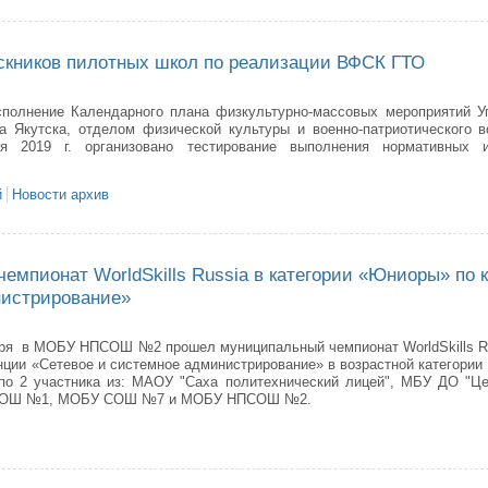
оги и учащиеся написали Большой этнографический диктант
скников пилотных школ по реализации ВФСК ГТО
сполнение Календарного плана физкультурно-массовых мероприятий У
а Якутска, отделом физической культуры и военно-патриотического в
ря 2019 г. организовано тестирование выполнения нормативных
й
Новости архив
атели выпускников пилотных школ по реализации ВФСК ГТО
емпионат WorldSkills Russia в категории «Юниоры» по 
нистрирование»
бря в МОБУ НПСОШ №2 прошел муниципальный чемпионат WorldSkills Ru
нции «Сетевое и системное администрирование» в возрастной категории 1
по 2 участника из: МАОУ "Саха политехнический лицей", МБУ ДО "Цен
ОШ №1, МОБУ СОШ №7 и МОБУ НПСОШ №2.
ипальный чемпионат WorldSkills Russia в категории «Юниоры» по компе