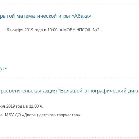
крытой математической игры «Абака»
6 ноября 2019 года в 10:00 в МОБУ НПСОШ №2.
иады
ение IV открытой математической игры «Абака»
росветительская акция "Большой этнографический дикт
бря 2019 года в 11.00 ч.
зе МБУ ДО «Дворец детского творчества»
народная просветительская акция "Большой этнографический диктант"