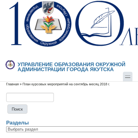
Перейти к основному содержанию
Skip to search
УПРАВЛЕНИЕ ОБРАЗОВАНИЯ ОКРУЖНОЙ
АДМИНИСТРАЦИИ ГОРОДА ЯКУТСКА
Главная
»
План курсовых мероприятий на сентябрь месяц 2018 г.
Вы здесь
Поиск
Форма поиска
Разделы