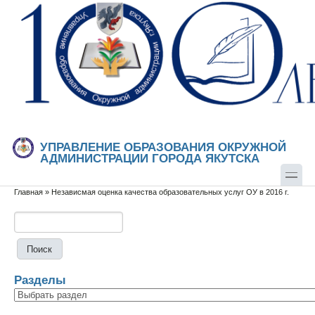
Перейти к основному содержанию
Skip to search
УПРАВЛЕНИЕ ОБРАЗОВАНИЯ ОКРУЖНОЙ
АДМИНИСТРАЦИИ ГОРОДА ЯКУТСКА
Главная
»
Независмая оценка качества образовательных услуг ОУ в 2016 г.
Вы здесь
Поиск
Форма поиска
Разделы