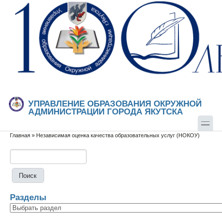
Перейти к основному содержанию
Skip to search
УПРАВЛЕНИЕ ОБРАЗОВАНИЯ ОКРУЖНОЙ
АДМИНИСТРАЦИИ ГОРОДА ЯКУТСКА
Главная
»
Независимая оценка качества образовательных услуг (НОКОУ)
Вы здесь
Поиск
Форма поиска
Разделы