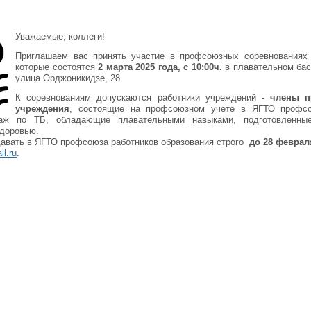
Уважаемые, коллеги!
Приглашаем вас принять участие в профсоюзных соревнованиях
которые состоятся
2 марта
2025 года
, с 10:00ч.
в плавательном бас
улица Орджоникидзе, 28
К соревнованиям допускаются работники учреждений -
члены пр
учреждения
, состоящие на профсоюзном учете в ЯГТО профсою
таж по ТБ, обладающие плавательными навыками, подготовленн
здоровью.
давать в ЯГТО профсоюза работников образования строго
до 28 феврал
l.ru
.