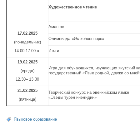
Художественное чтение
Аман өс
1
7
.02.
2025
Олимпиада «Өс хоһоонноро»
(понедельник)
Итоги
14.00-17.00 ч.
19.02.2025
Игра для обучающихся, изучающих якутский к
(среда)
государственный «Язык родной, дружи со мно
12.30– 13.30
21.02.2025
Творческий конкурс на эвенкийском языке
«Эвэды турэн инэҥидин»
(пятница)
Языковое образование