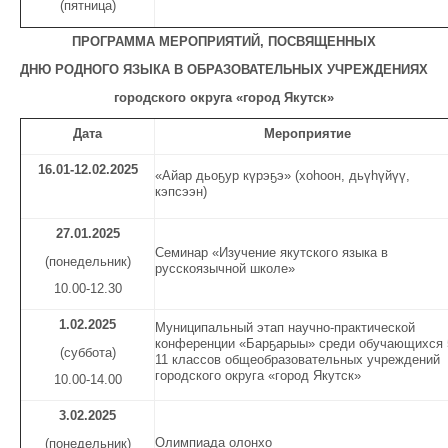
(пятница)
ПРОГРАММА МЕРОПРИЯТИЙ, ПОСВЯЩЕННЫХ
ДНЮ РОДНОГО ЯЗЫКА
В ОБРАЗОВАТЕЛЬНЫХ УЧРЕЖДЕНИЯХ
городского округа «город Якутск»
Дата
Мероприятие
16.01
-
1
2.02.
2025
«Айар дьоҕур күрэҕэ» (хоһоон, дьүһүйүү,
кэпсээн)
27.01.2025
Семинар «Изучение якутского языка в
(понедельник)
русскоязычной школе»
10.00-12.30
1.02.2025
Муниципальный этап научно-практической
конференции «Барҕарыы» среди обучающихся 
(суббота)
11 классов общеобразовательных учреждений
городского округа «город Якутск»
10.00-14.00
3
.02.
2025
Олимпиада олонхо
(понедельник)