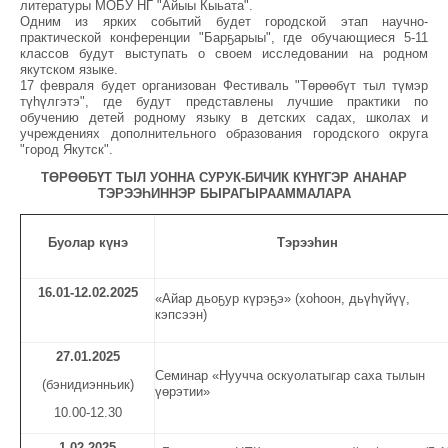
литературы МОБУ НГ "Айыы Кыьата".
Одним из ярких событий будет городской этап научно-
практической конференции "Барҕарыы", где обучающиеся 5-11
классов будут выступать о своем исследовании на родном
якутском языке.
17 февраля будет организован Фестиваль "Төрөөбүт тыл түмэр
түһүлгэтэ", где будут представлены лучшие практики по
обучению детей родному языку в детских садах, школах и
учреждениях дополнительного образования городского округа
"город Якутск".
ТӨРӨӨБҮТ ТЫЛ УОННА СУРУК-БИЧИК КҮНҮГЭР АНАНАР
ТЭРЭЭҺИННЭР БЫРАГЫРААММАЛАРА
Буолар күнэ
Тэрээһин
16.01
-
1
2.02.
2025
«Айар дьоҕур күрэҕэ» (хоһоон, дьүһүйүү,
кэпсээн)
27.01.2025
Семинар «Нуучча оскуолатыгар саха тылын
(бэнидиэнньик)
үөрэтии»
10.00-12.30
1.02.2025