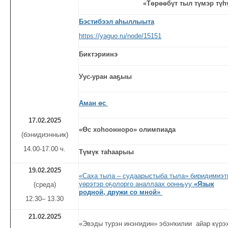
«Төрөөбүт тыл түмэр түһ
Бэстибээл
аһыллыыта
https://yaguo.ru/node/15151
Биктэриинэ
Уус-уран ааҕыы
Аман өс
1
7
.02.
2025
«Өс хоһоонноро» олимпиада
(бэнидиэнньик)
14.00-17.00 ч.
Түмүк таһаарыы
19.02.2025
«Саха тыла – судаарыстыба тыла» биридимиэт
үөрэтэр оҕолорго аналлаах оонньуу
«
Язык
(среда)
родной, дружи со мной
»
12.30– 13.30
21.02.2025
«Эвэды турэн инэҥидин» эбэҥкилии айар күрэ