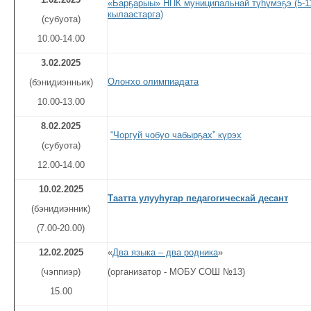
«Барҕарыы» НПК муниципальнай түһүмэҕэ (5-1
кылаастарга)
(субуота)
10.00-14.00
3
.02.
2025
Олоҥхо олимпиадата
(бэнидиэнньик)
10.00-13.00
8
.02.
2025
“Чоргуй чобуо чабырҕах” күрэх
(субуота)
12.00-14.00
10.02.2025
Таатта улуу
һ
угар педагогическай десант
(бэнидиэнник)
(7.00-20.00)
12.02.2025
«
Два языка – два родника
»
(чэппиэр)
(организатор - МОБУ СОШ №13)
15.00