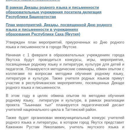
В рамках Декады родного языка и письменности
образовательные учреждения посетила делегация
Республики Башкортостан
План мероприятий, Декады, посвященной Дню родного
языка и письменности в учреждениях
образования Республики Саха (Якутия)
Утвержден план мероприятий, приуроченных ко Дню родного
языка и письменности в городе Якутске. ​
Начиная с 1 февраля в образовательных учреждениях города
Якутска будут проводиться конкурсы, игры, мероприятия,
посвященные родному языку и литературе, культуре для детей и
педагогов. Планируются методические семинары, обмен опытом с
коллегами по вопросам методики обучения родному языку,
литературе и культуре. Также учителя родных языков примут
участие в республиканских мероприятиях, посвященных Декаде
родного языка и письменности.
В этом году в целях обмена опытом по методике обучения
родному языку, литературе и культуре, в рамках реализации
проекта "Тыыннаах тыл" планируется педагогический десант
учителей национального цикла в Таттинский район.
Также будет организован межмуниципальный конкурс учителей
родного языка и литературы, в котором город Якутск представит
Каженкин Рустам Николаевич, учитель якутского языка и