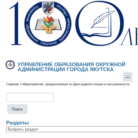
Перейти к основному содержанию
Skip to search
УПРАВЛЕНИЕ ОБРАЗОВАНИЯ ОКРУЖНОЙ
АДМИНИСТРАЦИИ ГОРОДА ЯКУТСКА
Главная
»
Мероприятия, приуроченные ко Дню родного языка и письменности
Вы здесь
Поиск
Форма поиска
Разделы