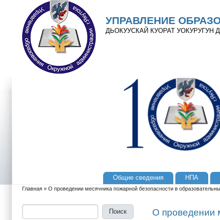
Перейти к основному содержанию
Skip to search
УПРАВЛЕНИЕ ОБРАЗ
ДЬОКУУСКАЙ КУОРАТ УОКУРУГУН
Общие сведения
НПА
Главное меню
Главная
»
О проведении месячника пожарной безопасности в образовательных
Вы здесь
Поиск
Форма поиска
О проведении 