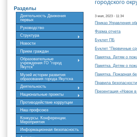
городского окр
Разделы
Деятельность Движения
3 мая, 2023 - 11:34
первых
Приказ Управления об
Руководство
Форма отчета
Структура
Буклет ПБ
Новости
Буклет "Первичные с
Прием граждан
Памятка. Детям о пож
Образовательные
учреждения ГО "город
Памятка. Детям о пож
Якутск"
Памятка. Пожарная бе
Музей истории развития
образования города Якутска
Правила безопасности
Деятельность
Презентация «Новое в
Национальные проекты
Противодействие коррупции
Наш профсоюз
Конкурсы. Конференции.
Мероприятия
Информационная безопасность