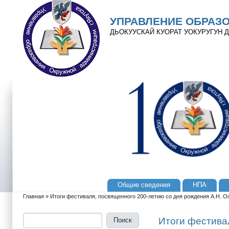
Перейти к основному содержанию
Skip to search
УПРАВЛЕНИЕ ОБРАЗ
ДЬОКУУСКАЙ КУОРАТ УОКУРУГУН
Общие сведения
НПА
Главное меню
Главная
»
Итоги фестиваля, посвященного 200-летию со дня рождения А.Н. О
Вы здесь
Поиск
Форма поиска
Итоги фестива