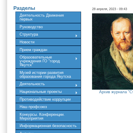
Разделы
28 апреля, 2023 - 09:43
Деятельность Движения
первых
Руководство
Структура
Новости
Прием граждан
Образовательные
учреждения ГО "город
Якутск"
Музей истории развития
образования города Якутска
Деятельность
Национальные проекты
Архив журнала "С
Противодействие коррупции
Наш профсоюз
Конкурсы. Конференции.
Мероприятия
Информационная безопасность