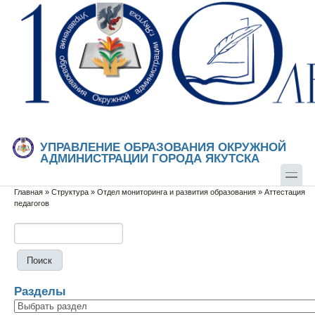
Перейти к основному содержанию
Skip to search
УПРАВЛЕНИЕ ОБРАЗОВАНИЯ ОКРУЖНОЙ
АДМИНИСТРАЦИИ ГОРОДА ЯКУТСКА
Главная
»
Структура
»
Отдел мониторинга и развития образования
»
Аттестация
Вы здесь
педагогов
Поиск
Форма поиска
Разделы