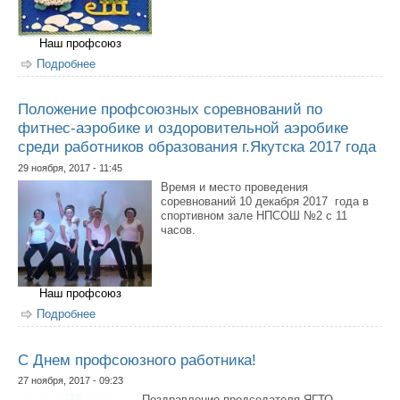
Наш профсоюз
Подробнее
о Положение профсоюзного конкурса-выставки
«Новогоднее настроение-2017» среди работников
образовательных учреждений г. Якутска
Положение профсоюзных соревнований по
фитнес-аэробике и оздоровительной аэробике
среди работников образования г.Якутска 2017 года
29 ноября, 2017 - 11:45
Время и место проведения
соревнований 10 декабря 2017 года в
спортивном зале НПСОШ №2 с 11
часов.
Наш профсоюз
Подробнее
о Положение профсоюзных соревнований по фитнес-
аэробике и оздоровительной аэробике среди
работников образования г.Якутска 2017 года
С Днем профсоюзного работника!
27 ноября, 2017 - 09:23
Поздравление председателя ЯГТО