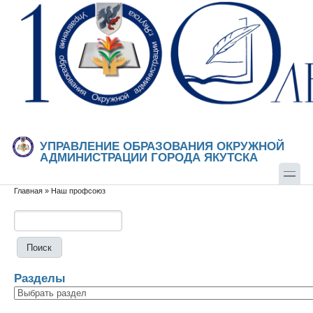
Перейти к основному содержанию
Skip to search
УПРАВЛЕНИЕ ОБРАЗОВАНИЯ ОКРУЖНОЙ
АДМИНИСТРАЦИИ ГОРОДА ЯКУТСКА
Главная
»
Наш профсоюз
Вы здесь
Поиск
Форма поиска
Разделы