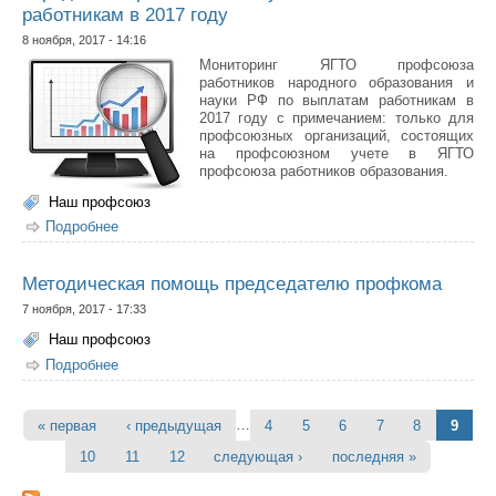
работникам в 2017 году
8 ноября, 2017 - 14:16
Мониторинг ЯГТО профсоюза
работников народного образования и
науки РФ по выплатам работникам в
2017 году с примечанием: только для
профсоюзных организаций, состоящих
на профсоюзном учете в ЯГТО
профсоюза работников образования.
Наш профсоюз
Подробнее
о Мониторинг ЯГТО профсоюза работников народного
образования и науки РФ по выплатам работникам в
2017 году
Методическая помощь председателю профкома
7 ноября, 2017 - 17:33
Наш профсоюз
Подробнее
о Методическая помощь председателю профкома
…
« первая
‹ предыдущая
4
5
6
7
8
9
Страницы
10
11
12
следующая ›
последняя »