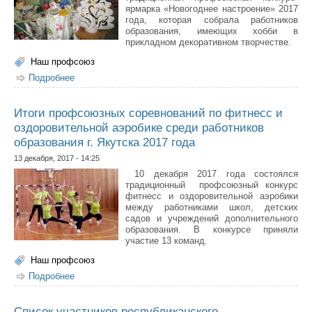
ярмарка «Новогоднее настроение» 2017
года, которая собрала работников
образования, имеющих хобби в
прикладном декоративном творчестве.
Наш профсоюз
Подробнее
о Итоги профсоюзного конкурса-ярмарки «Новогоднее
настроение» среди работников образовательных
учреждений г. Якутска 2017 года
Итоги профсоюзных соревнований по фитнесс и
оздоровительной аэробике среди работников
образования г. Якутска 2017 года
13 декабря, 2017 - 14:25
10 декабря 2017 года состоялся
традиционный профсоюзный конкурс
фитнесс и оздоровительной аэробики
между работниками школ, детских
садов и учреждений дополнительного
образования. В конкурсе приняли
участие 13 команд.
Наш профсоюз
Подробнее
о Итоги профсоюзных соревнований по фитнесс и
оздоровительной аэробике среди работников
образования г. Якутска 2017 года
Список участников республиканского