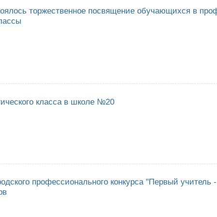
ялось торжественное посвящение обучающихся в проф
классы
 №10 состоялось торжественное посвящение обучающихся в профильны
гического класса в школе №20
тие педагогического класса в школе №20
одского профессионального конкурса "Первый учитель -
ов