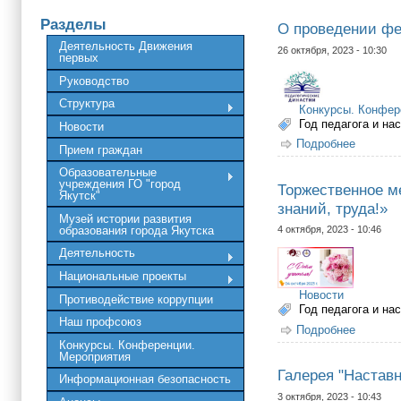
Разделы
О проведении фе
Деятельность Движения
26 октября, 2023 - 10:30
первых
Руководство
Структура
Конкурсы. Конфер
Год педагога и на
Новости
Подробнее
о О про
Прием граждан
Образовательные
учреждения ГО "город
Торжественное м
Якутск"
знаний, труда!»
Музей истории развития
образования города Якутска
4 октября, 2023 - 10:46
Деятельность
Национальные проекты
Новости
Противодействие коррупции
Год педагога и на
Наш профсоюз
Подробнее
о Торже
Конкурсы. Конференции.
Мероприятия
Галерея "Наставн
Информационная безопасность
3 октября, 2023 - 10:43