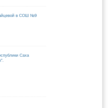
Зайцевой в СОШ №9
ой в СОШ №9
еспублики Саха
".
ики Саха (Якутия) лучшим педагогам-наставникам в городском округе