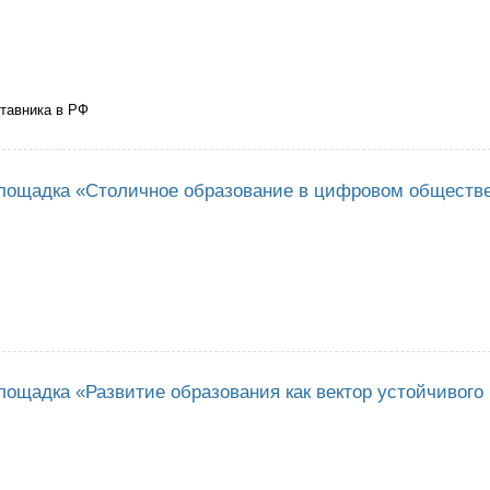
ставника в РФ
атели знака "Почетный наставник в сфере образования"
лощадка «Столичное образование в цифровом обществе
ссионная площадка «Столичное образование в цифровом обществе: тенд
лощадка «Развитие образования как вектор устойчивого 