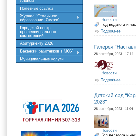
Анонсы
Полезные ссылки
Журнал "Столичное
Новости
образование. Якутск"
Год педагога и на
Городской центр
Подробнее
о Галер
профессиональных
компетенций
Абитуриенту 2026
Галерея "Наставн
Вакансии работников в МОУ
28 сентября, 2023 - 17:14
Муниципальные услуги
Новости
Подробнее
о Галер
Детский сад "Кэр
2023"
28 сентября, 2023 - 11:04
Новости
Год педагога и на