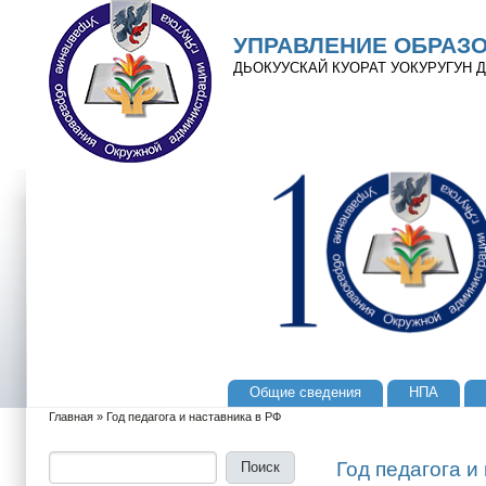
Перейти к основному содержанию
Skip to search
УПРАВЛЕНИЕ ОБРАЗ
ДЬОКУУСКАЙ КУОРАТ УОКУРУГУН
Общие сведения
НПА
Главное меню
Главная
»
Год педагога и наставника в РФ
Вы здесь
Поиск
Форма поиска
Год педагога и