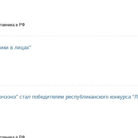
ставника в РФ
ея "Наставники в лицах"
ики в лицах"
ея "Наставники в лицах"
эчээнэ" стал победителем республиканского конкурса "
ставника в РФ