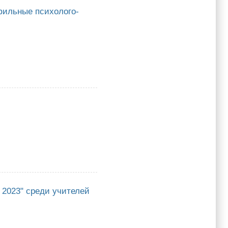
ильные психолого-
е психолого-педагогические классы
 2023" среди учителей