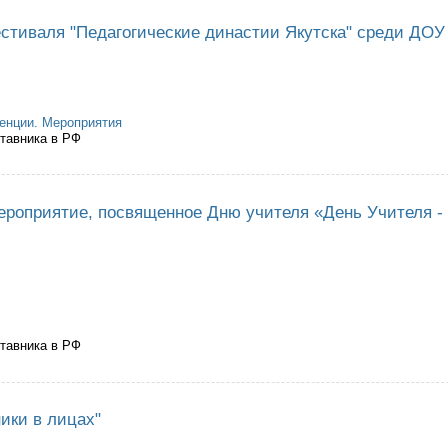
стиваля "Педагогические династии Якутска" среди ДОУ
енции. Мероприятия
ставника в РФ
ведении фестиваля "Педагогические династии Якутска" среди ДОУ
ероприятие, посвященное Дню учителя «День Учителя - 
ставника в РФ
ственное мероприятие, посвященное Дню учителя «День Учителя - праздн
ики в лицах"