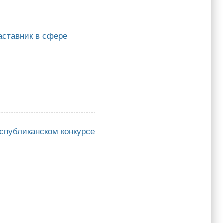
й сельский сад- 2023"
наставник в сфере
вник в сфере образования"
еспубликанском конкурсе
иканском конкурсе "Учитель года - 2023"