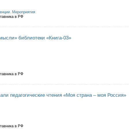
енции. Мероприятия
ставника в РФ
ведении городского профессионального конкурса "Первый учитель - 202
мысли» библиотеки «Книга-03»
ставника в РФ
т «Мудрые мысли» библиотеки «Книга-03»
али педагогические чтения «Моя страна – моя Россия»
ставника в РФ