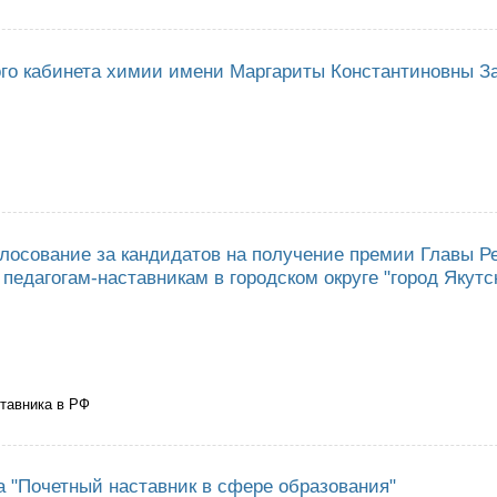
сии стартовали педагогические чтения «Моя страна – моя Россия»
го кабинета химии имени Маргариты Константиновны 
тие именного кабинета химии имени Маргариты Константиновны Зайцев
лосование за кандидатов на получение премии Главы Р
педагогам-наставникам в городском округе "город Якутск
ставника в РФ
твенное голосование за кандидатов на получение премии Главы Республ
кутск".
а "Почетный наставник в сфере образования"