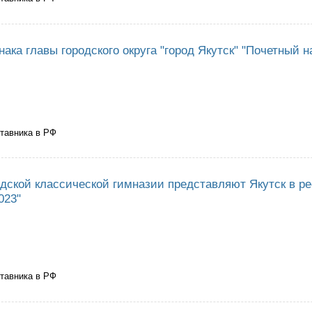
ий сад "Кэрэчээнэ" стал победителем республиканского конкурса "Лучши
ака главы городского округа "город Якутск" "Почетный 
ставника в РФ
суждении знака главы городского округа "город Якутск" "Почетный наста
одской классической гимназии представляют Якутск в р
023"
ставника в РФ
чителя Городской классической гимназии представляют Якутск в республ