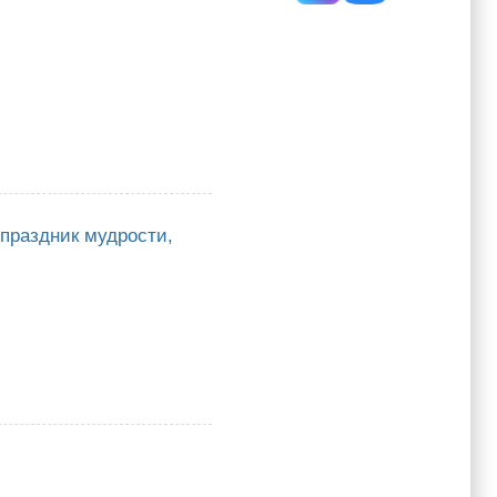
праздник мудрости,
ик мудрости, знаний, труда!»