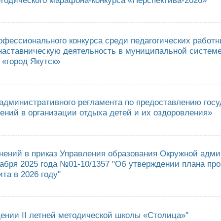
ведении Методического марафона-конкурса «Перспектива-2026»
офессионального конкурса среди педагогических работн
наставническую деятельность в муниципальной систем
а «город Якутск»
ведении профессионального конкурса среди педагогических работников
альной системе образования городского округа «город Якутск»
административного регламента по предоставлению госу
ений в организации отдыха детей и их оздоровления»
верждении административного регламента по предоставлению государств
ления»
нений в приказ Управления образования Окружной адми
кабря 2025 года №01-10/1357 "Об утверждении плана пр
та в 2026 году"
сении изменений в приказ Управления образования Окружной администрац
ении плана проведения внутреннего финансового аудита в 2026 году"
дении II летней методической школы «Столица»"