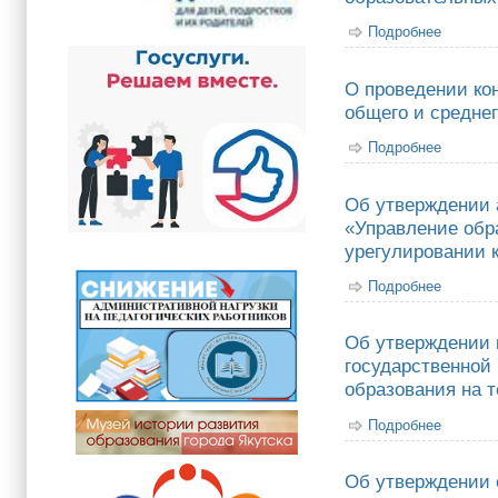
Подробнее
о О рез
апреля 2
О проведении ко
общего и средне
Подробнее
о О про
Об утверждении 
«Управление обра
урегулировании 
Подробнее
о Об ут
положен
Об утверждении 
государственной
образования на т
Подробнее
о Об ут
програм
Об утверждении 