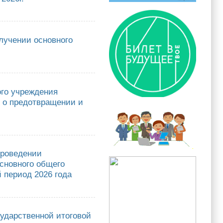
ьных образовательных учреждений городского округа «город Якутск» 24
лучении основного
ии основного общего и среднего общего образования
ого учреждения
е о предотвращении и
еждения «Управление образования» городского округа «город Якутск» и
едакции
проведении
сновного общего
й период 2026 года
ении государственной итоговой аттестации по образовательным
род Якутск» в досрочный период 2026 года
ударственной итоговой