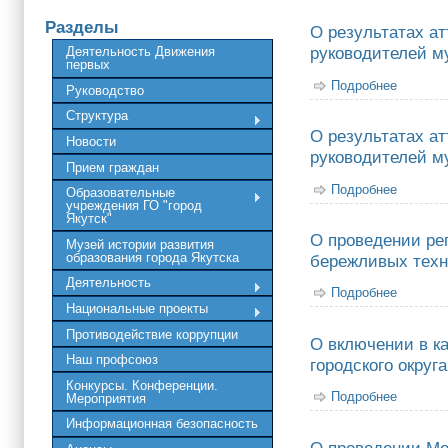
Разделы
О результатах а
руководителей м
Деятельность Движения
первых
Подробнее
о О рез
Руководство
городско
Структура
О результатах а
Новости
руководителей м
Прием граждан
Подробнее
о О рез
Образовательные
городско
учреждения ГО "город
Якутск"
О проведении ре
Музей истории развития
образования города Якутска
бережливых техн
Деятельность
Подробнее
о О про
Национальные проекты
Противодействие коррупции
О включении в к
Наш профсоюз
городского округа
Конкурсы. Конференции.
Подробнее
о О вкл
Мероприятия
Информационная безопасность
О проведении Ме