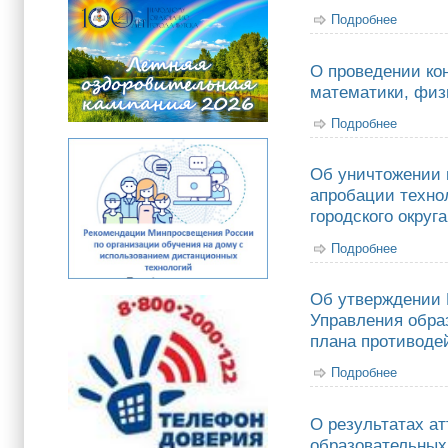
Подробнее
о Прика
О проведении кон
математики, физ
Подробнее
о О про
2026 го
Об уничтожении 
апробации техно
городского округа
Подробнее
о Об ун
государ
Об утверждении 
Управления обра
плана противоде
Подробнее
о Об ут
города 
О результатах а
образовательных 