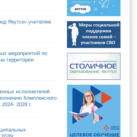
род Якутск» учителям
Якутск» учителям математики, физики, информатики, химии и биологии в
ных мероприятий по
на территории
оприятий по апробации технологий проведения основного
26 году
венных исполнителей
полнению Комплексного
2024- 2028 г.
х исполнителей Управления образования Окружной администрации
ерроризма Российской Федерации на 2024- 2028 г.
иципальных
2026г.