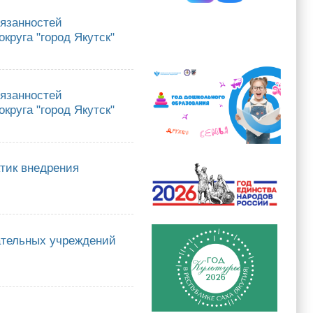
бязанностей
круга "город Якутск"
нностей руководителей муниципальных образовательных учреждений
бязанностей
круга "город Якутск"
нностей руководителей муниципальных образовательных учреждений
ктик внедрения
недрения бережливых технологий в систему образования в 2026 году
ательных учреждений
х учреждений городского округа "город Якутск"