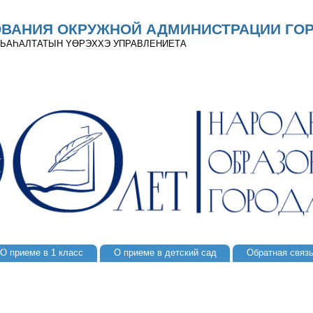
ОВАНИЯ ОКРУЖНОЙ АДМИНИСТРАЦИИ ГОР
 ДЬАҺАЛТАТЫН YӨРЭХХЭ УПРАВЛЕНИЕТА
О приеме в 1 класс
О приеме в детский сад
Обратная связ