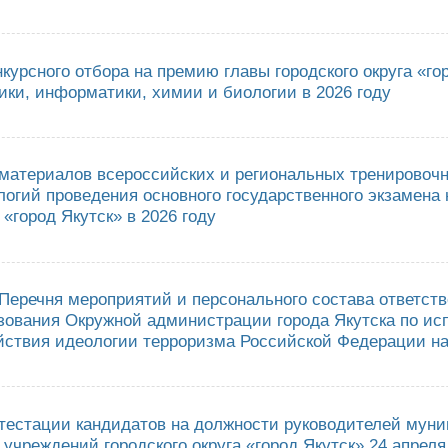
з "О проведении II летней методической школы «Столица»"
курсного отбора на премию главы городского округа «го
ики, информатики, химии и биологии в 2026 году
ведении конкурсного отбора на премию главы городского округа «город 
ду
материалов всероссийских и региональных тренировоч
логий проведения основного государственного экзамена 
 «город Якутск» в 2026 году
ичтожении материалов всероссийских и региональных тренировочных мер
ственного экзамена на территории городского округа «город Якутск» в 20
Перечня мероприятий и персонального состава ответст
зования Окружной администрации города Якутска по ис
йствия идеологии терроризма Российской Федерации на 
верждении Перечня мероприятий и персонального состава ответственны
Якутска по исполнению Комплексного плана противодействия идеологии т
ттестации кандидатов на должности руководителей мун
учреждений городского округа «город Якутск» 24 апреля 