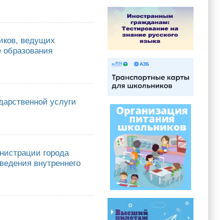
иков, ведущих
е образования
, ведущих методическую и наставническую деятельность в
дарственной услуги
енной услуги «Выдача направлений в организации отдыха детей и их
нистрации города
оведения внутреннего
ии города Якутска от 30 декабря 2025 года №01-10/1357 "Об