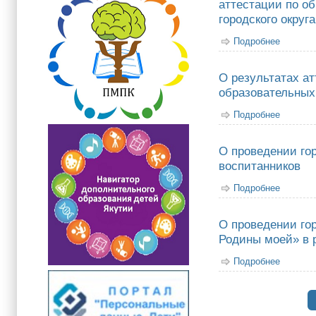
аттестации по о
городского округ
Подробнее
о Об ут
общего 
О результатах а
образовательных 
Подробнее
о О рез
О проведении го
воспитанников
Подробнее
о О про
О проведении го
Родины моей» в 
Подробнее
о О про
столиц
Страницы