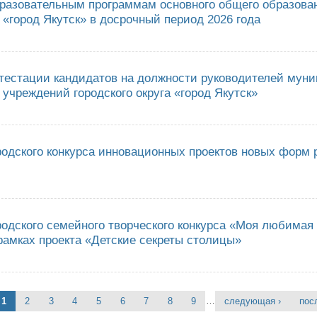
бразовательным программам основного общего образова
а «город Якутск» в досрочный период 2026 года
верждении организационно-территориальной схемы проведения государс
образования на территории городского округа «город Якутск» в досрочны
ттестации кандидатов на должности руководителей мун
учреждений городского округа «город Якутск»
ультатах аттестации кандидатов на должности руководителей муниципал
родского конкурса инновационных проектов новых форм
ведении городского конкурса инновационных проектов новых форм работ
родского семейного творческого конкурса «Моя любима
рамках проекта «Детские секреты столицы»
ведении городского семейного творческого конкурса «Моя любимая игру
ы»
…
1
2
3
4
5
6
7
8
9
следующая ›
пос