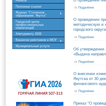
Анонсы
Полезные ссылки
Подробнее
о О про
Журнал "Столичное
образование. Якутск"
О проведении пр
Городской центр
методическую и 
профессиональных
компетенций
городского округ
Абитуриенту 2026
Подробнее
о О про
Вакансии работников в МОУ
муницип
Муниципальные услуги
Об утверждении 
«Выдача направл
Подробнее
о Об ут
оздоров
О внесении изме
Якутска от 30 де
финансового ауди
Подробнее
о О вне
утвержд
Приказ "О прове