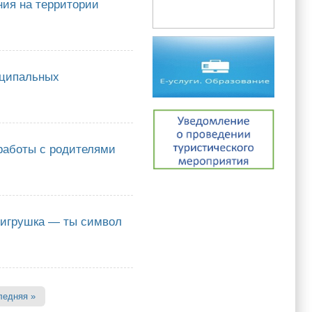
ния на территории
твенной итоговой аттестации по образовательным программам основного
й период 2026 года
иципальных
ьных образовательных учреждений городского округа «город Якутск»
 работы с родителями
ы с родителями воспитанников
я игрушка — ты символ
шка — ты символ Родины моей» в рамках проекта «Детские секреты
ледняя »