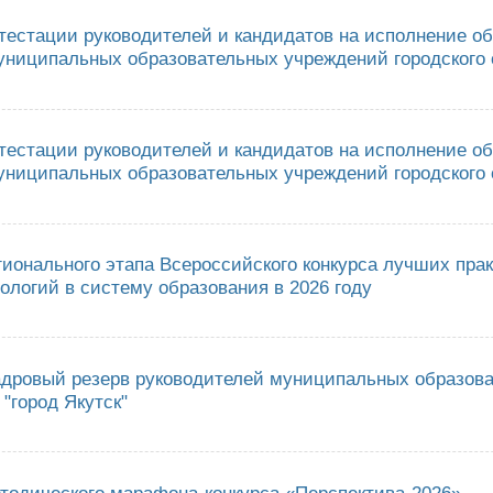
ттестации руководителей и кандидатов на исполнение о
униципальных образовательных учреждений городского о
ультатах аттестации руководителей и кандидатов на исполнение обяза
го округа "город Якутск"
ттестации руководителей и кандидатов на исполнение о
униципальных образовательных учреждений городского о
ультатах аттестации руководителей и кандидатов на исполнение обяза
го округа "город Якутск"
гионального этапа Всероссийского конкурса лучших пра
ологий в систему образования в 2026 году
ведении регионального этапа Всероссийского конкурса лучших практик в
адровый резерв руководителей муниципальных образов
 "город Якутск"
ючении в кадровый резерв руководителей муниципальных образовательны
тодического марафона-конкурса «Перспектива-2026»