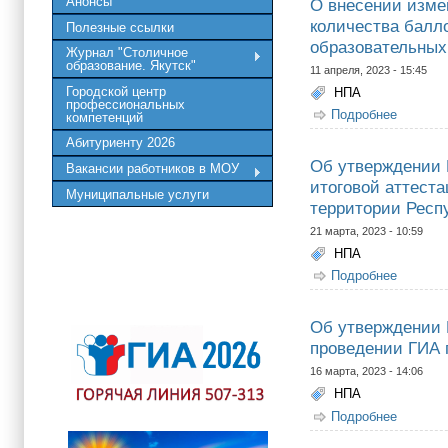
Анонсы
О внесении изме
количества балл
Полезные ссылки
образовательных 
Журнал "Столичное
образование. Якутск"
11 апреля, 2023 - 15:45
Городской центр
НПА
профессиональных
Подробнее
о О вне
компетенций
подтвер
Абитуриенту 2026
Об утверждении 
Вакансии работников в МОУ
итоговой аттест
Муниципальные услуги
территории Респу
21 марта, 2023 - 10:59
НПА
Подробнее
о Об ут
среднег
Об утверждении 
проведении ГИА 
16 марта, 2023 - 14:06
НПА
Подробнее
о Об ут
общего 