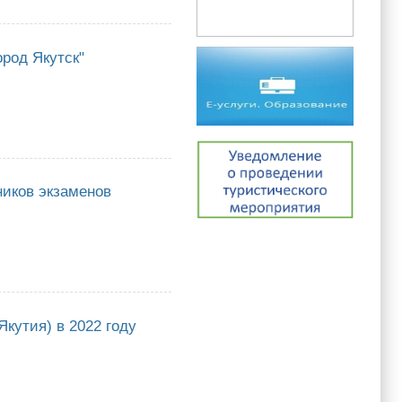
рации и Федеральной службы по надзору в сфере образования и науки
ород Якутск"
кутск"
ников экзаменов
экзаменов
кутия) в 2022 году