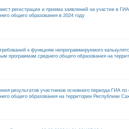
мест регистрации и приема заявлений на участие в ГИ
него общего образования в 2024 году
верждении мест регистрации и приема заявлений на участие в ГИА по о
требований к функциям непрограммируемого калькулят
ным программам среднего общего образования на терри
верждении требований к функциям непрограммируемого калькулятора пр
ания на территории РС(Я)
ения результатов участников основного периода ГИА по
его общего образования на территории Республики Саха
фике оглашения результатов участников основного периода ГИА по обра
ики Саха (Якутия) в 2023 году