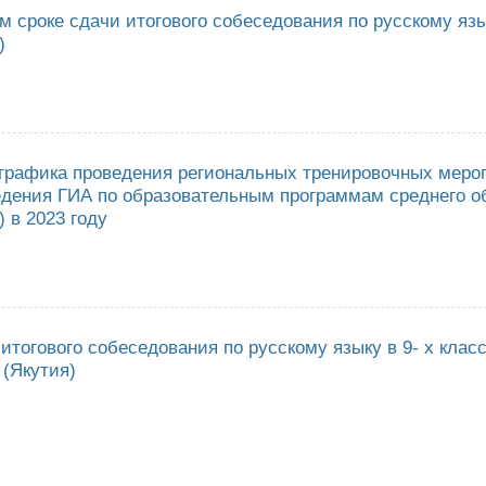
 сроке сдачи итогового собеседования по русскому язык
)
олнительном сроке сдачи итогового собеседования по русскому языку в 
графика проведения региональных тренировочных меро
едения ГИА по образовательным программам среднего о
 в 2023 году
верждении графика проведения региональных тренировочных мероприяти
мам среднего общего образования на территории РС(Я) в 2023 году
итогового собеседования по русскому языку в 9- х клас
 (Якутия)