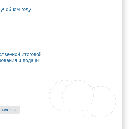
 учебном году
ном году
ственной итоговой
зования и подачи
нной итоговой аттестации обучающихся, освоивших программы основного
следняя »