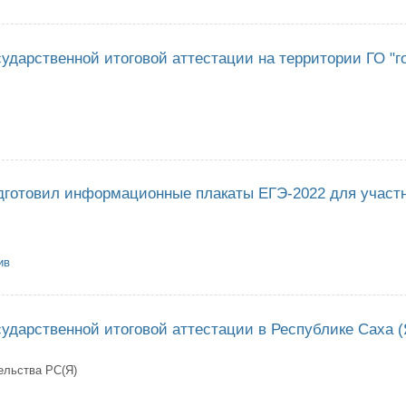
сении изменений в приказы Министерства просвещения Российской Феде
ября 2021 г. № 835/1480
ударственной итоговой аттестации на территории ГО "г
ведении государственной итоговой аттестации на территории ГО "город Я
дготовил информационные плакаты ЕГЭ-2022 для участ
ив
рнадзор подготовил информационные плакаты ЕГЭ-2022 для участников 
ударственной итоговой аттестации в Республике Саха (Я
ельства РС(Я)