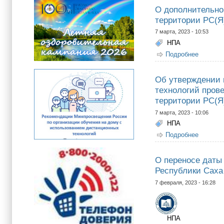
О дополнительном
территории РС(Я
7 марта, 2023 - 10:53
НПА
Подробнее
о О доп
Об утверждении 
технологий пров
территории РС(Я)
7 марта, 2023 - 10:06
НПА
Подробнее
о Об ут
програм
О переносе даты 
Республики Саха
7 февраля, 2023 - 16:28
НПА