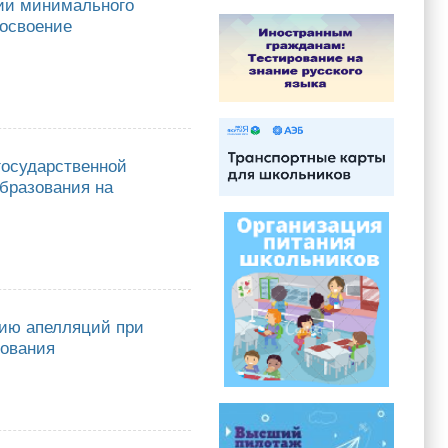
нии минимального
 освоение
инимального количества баллов ОГЭ и ГВЭ по учебным предметам,
ания, в 2023 году"
государственной
бразования на
арственной итоговой аттестации по образовательным программам
ду
нию апелляций при
зования
елляций при проведении ГИА по образовательным программам среднего