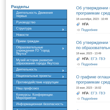
Разделы
Об утверждении 
программам сред
Деятельность Движения
первых
18 сентября, 2023 - 10:49
Руководство
НПА
Структура
Подробнее
о Об ут
Новости
Прием граждан
Об утверждении 
по образователь
Образовательные
учреждения ГО "город
18 мая, 2023 - 13:49
Якутск"
НПА
ЕГЭ. ГВЭ
Музей истории развития
образования города Якутска
Подробнее
о Об ут
образов
Деятельность
Национальные проекты
О графике оглаш
программам средн
Противодействие коррупции
15 мая, 2023 - 16:02
Наш профсоюз
НПА
ЕГЭ. ГВЭ
Конкурсы. Конференции.
Мероприятия
Подробнее
о О гра
Республ
Информационная безопасность