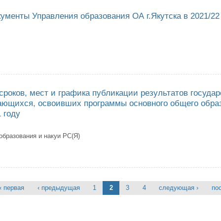
ументы Управления образования ОА г.Якутска в 2021/22
тивные документы Управления образования ОА г.Якутска в 2021/22 учеб
сроков, мест и графика публикации результатов государ
ающихся, освоивших программы основного общего обра
 году
образования и накуи РС(Я)
верждении сроков, мест и графика публикации результатов государстве
образования и подачи апелляций в 2021 году
« первая
‹ предыдущая
1
2
3
4
следующая ›
по