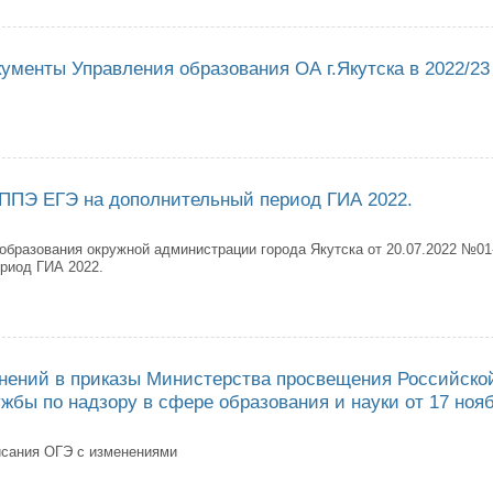
еносе даты итогового собеседования по русскому языку в 9- х классах н
ументы Управления образования ОА г.Якутска в 2022/23
тивные документы Управления образования ОА г.Якутска в 2022/23 учеб
ППЭ ЕГЭ на дополнительный период ГИА 2022.
образования окружной администрации города Якутска от 20.07.2022 №0
риод ГИА 2022.
верждении ППЭ ЕГЭ на дополнительный период ГИА 2022.
нений в приказы Министерства просвещения Российско
бы по надзору в сфере образования и науки от 17 нояб
исания ОГЭ с изменениями