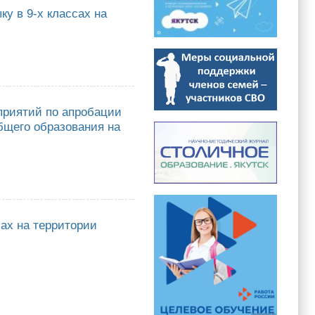
у в 9-х классах на
9-х классах на территории РС(Я)
приятий по апробации
бщего образования на
й по апробации технологий проведения ГИА по образовательным
сах на территории