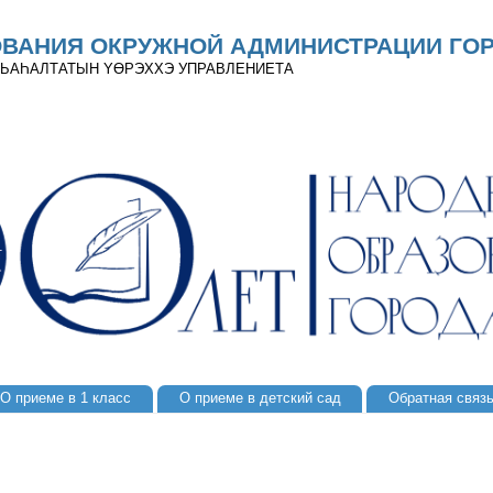
ОВАНИЯ ОКРУЖНОЙ АДМИНИСТРАЦИИ ГОР
 ДЬАҺАЛТАТЫН YӨРЭХХЭ УПРАВЛЕНИЕТА
О приеме в 1 класс
О приеме в детский сад
Обратная связ