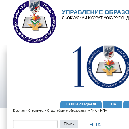
Перейти к основному содержанию
Skip to search
УПРАВЛЕНИЕ ОБРАЗ
ДЬОКУУСКАЙ КУОРАТ УОКУРУГУН
Общие сведения
НПА
Главное меню
Главная
»
Структура
»
Отдел общего образования
»
ГИА
»
НПА
Вы здесь
Поиск
Форма поиска
НПА