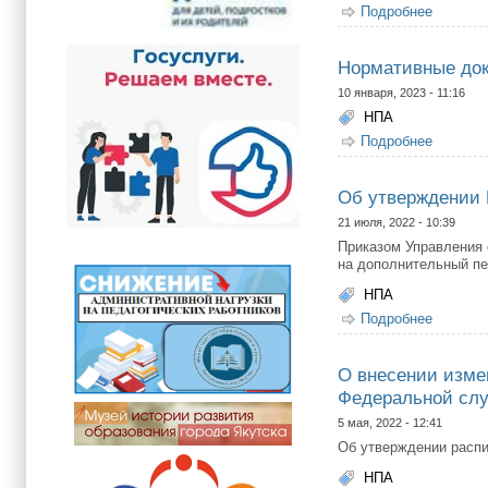
Подробнее
о О пер
Нормативные док
10 января, 2023 - 11:16
НПА
Подробнее
о Норма
Об утверждении 
21 июля, 2022 - 10:39
Приказом Управления 
на дополнительный пе
НПА
Подробнее
о Об ут
О внесении изме
Федеральной служ
5 мая, 2022 - 12:41
Об утверждении расп
НПА