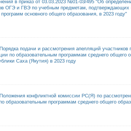
нений в приказ от 03.03.2023 №01-03/495 "Об определе
ов ОГЭ и ГВЭ по учебным предметам, подтверждающих
программ основного общего образования, в 2023 году"
сении изменений в приказ от 03.03.2023 №01-03/495 "Об определении м
ждающих освоение образовательных программ основного общего образов
Порядка подачи и рассмотрения апелляций участников 
ации по образовательным программам среднего общего о
блики Саха (Якутия) в 2023 году
верждении Порядка подачи и рассмотрения апелляций участников госуд
о общего образования на территории Республики Саха (Якутия) в 2023 го
Положения конфликтной комиссии РС(Я) по рассмотре
по образовательным программам среднего общего обра
верждении Положения конфликтной комиссии РС(Я) по рассмотрению ап
образования