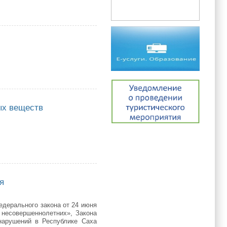
7. №01-10/794
ых веществ
ществ
я
дерального закона от 24 июня
 несовершеннолетних», Закона
онарушений в Республике Саха