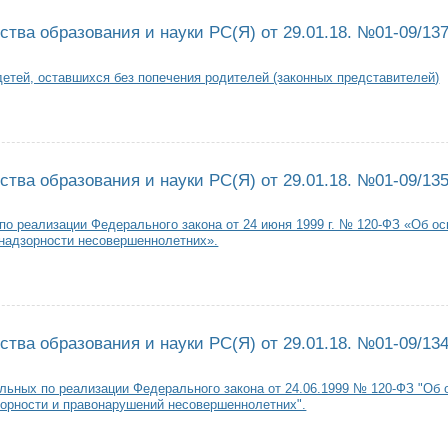
тва образования и науки РС(Я) от 29.01.18. №01-09/13
детей, оставшихся без попечения родителей (законных представителей)
з Министерства образования и науки РС(Я) от 29.01.18. №01-09/137
тва образования и науки РС(Я) от 29.01.18. №01-09/13
по реализации Федерального закона от 24 июня 1999 г. № 120-ФЗ «Об о
надзорности несовершеннолетних».
з Министерства образования и науки РС(Я) от 29.01.18. №01-09/135
тва образования и науки РС(Я) от 29.01.18. №01-09/13
льных по реализации Федерального закона от 24.06.1999 № 120-ФЗ "Об
орности и правонарушений несовершеннолетних".