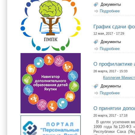
Документы
Подробнее
о Прика
График сдачи фо
12 мая, 2017 - 17:29
Документы
Подробнее
о Графи
О профилактике 
26 марта, 2017 - 15:33
Коллегия Министе
Документы
Подробнее
о О про
О принятии допо
20 марта, 2017 - 17:18
В целях усиления мер
1999 года №120-ФЗ «
Республики Саха (Як