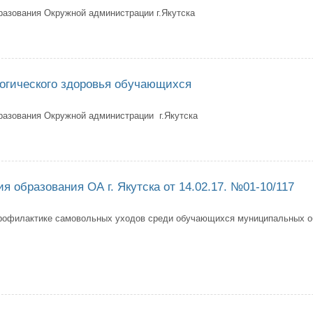
разования Окружной администрации г.Якутска
ник по профилактике безнадзорности и правонарушений несовершеннол
огического здоровья обучающихся
разования Окружной администрации г.Якутска
ник психологического здоровья обучающихся
я образования ОА г. Якутска от 14.02.17. №01-10/117
профилактике самовольных уходов среди обучающихся муниципальных 
з Управления образования ОА г. Якутска от 14.02.17. №01-10/117