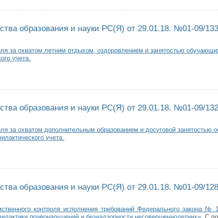
з Министерства образования и науки РС(Я) от 29.01.18. №01-09/134
тва образования и науки РС(Я) от 29.01.18. №01-09/13
оля за охватом летним отдыхом, оздоровлением и занятостью обучающи
ого учета.
з Министерства образования и науки РС(Я) от 29.01.18. №01-09/133
тва образования и науки РС(Я) от 29.01.18. №01-09/13
оля за охватом дополнительным образованием и досуговой занятостью 
илактического учета.
з Министерства образования и науки РС(Я) от 29.01.18. №01-09/132
тва образования и науки РС(Я) от 29.01.18. №01-09/12
мственного контроля исполнения требований Федерального закона № 1
филактики правонарушений и безнадзорности несовершеннолетних».
С п