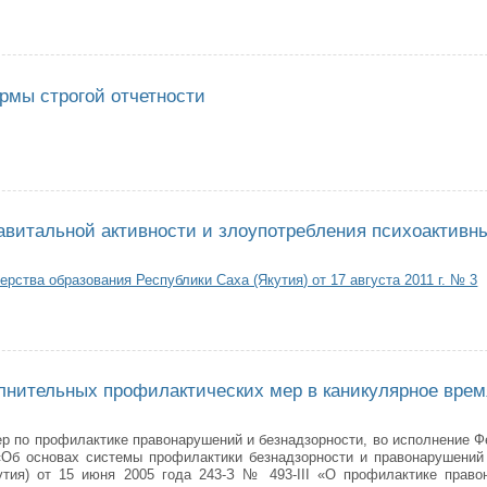
з Управления образования Окружной администрации г. Якутска от 28.09.1
рмы строгой отчетности
к сдачи формы строгой отчетности
авитальной активности и злоупотребления психоактивн
рства образования Республики Саха (Якутия) от 17 августа 2011 г. № 3
филактике авитальной активности и злоупотребления психоактивных ве
лнительных профилактических мер в каникулярное врем
 по профилактике правонарушений и безнадзорности, во исполнение Фе
Об основах системы профилактики безнадзорности и правонарушений
утия) от 15 июня 2005 года 243-З № 493-III «О профилактике прав