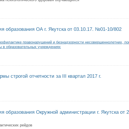
з Управления образования Окружной администрации от 12.10.17. № 01-10
я образования ОА г. Якутска от 03.10.17. №01-10/802
рофилактике правонарушений и безнадзорности несовершеннолетних, п
ы в образовательных учреждениях
з Управления образования ОА г. Якутска от 03.10.17. №01-10/802
мы строгой отчетности за III квартал 2017 г.
 сдачи формы строгой отчетности за III квартал 2017 г.
я образования Окружной администрации г. Якутска от 2
актических рейдов