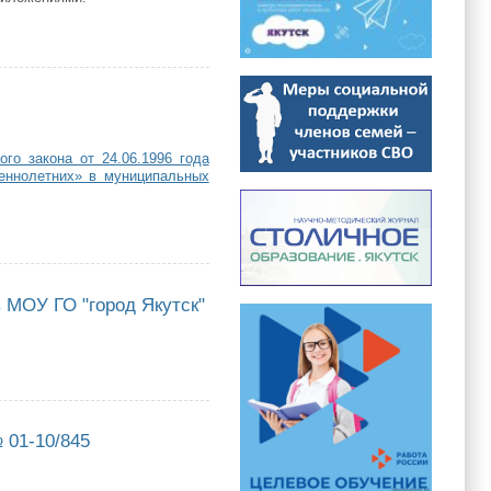
го закона от 24.06.1996 года
еннолетних» в муниципальных
 МОУ ГО "город Якутск"
ГО "город Якутск"
 01-10/845