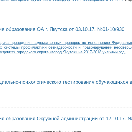
з Министерства образования и науки РС(Я) от 29.01.18. №01-09/128
я образования ОА г. Якутска от 03.10.17. №01-10/930
фика проведения ведомственных проверок по исполнению Федерально
 системы профилактики безнадзорности и правонарушений несоверш
ждениях городского округа «город Якутск» на 2017-2018 учебный год.
з Управления образования ОА г. Якутска от 03.10.17. №01-10/930
циально-психологического тестирования обучающихся в
ведении социально-психологического тестирования обучающихся в МОУ 
ия образования Окружной администрации от 12.10.17. №
ика психологического здоровья обучающихся