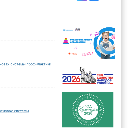
7
5
сновах системы профилактики
4
 основах системы