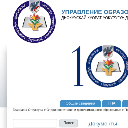
Перейти к основному содержанию
Skip to search
УПРАВЛЕНИЕ ОБРАЗ
ДЬОКУУСКАЙ КУОРАТ УОКУРУГУН
Общие сведения
НПА
Главное меню
Главная
»
Структура
»
Отдел воспитания и дополнительного образования
»
П
Вы здесь
Поиск
Форма поиска
Документы