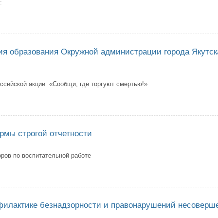
:
нятии дополнительных профилактических мер в каникулярное время
ия образования Окружной администрации города Якутска
ссийской акции «Сообщи, где торгуют смертью!»
з Управления образования Окружной администрации города Якутска от 14
рмы строгой отчетности
ров по воспитательной работе
к сдачи формы строгой отчетности
филактике безнадзорности и правонарушений несоверш