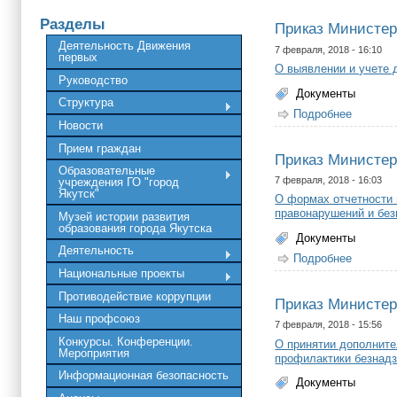
Разделы
Приказ Министерс
Деятельность Движения
7 февраля, 2018 - 16:10
первых
О выявлении и учете 
Руководство
Документы
Структура
Подробнее
о Прика
Новости
Прием граждан
Приказ Министерс
Образовательные
7 февраля, 2018 - 16:03
учреждения ГО "город
Якутск"
О формах отчетности 
правонарушений и без
Музей истории развития
образования города Якутска
Документы
Деятельность
Подробнее
о Прика
Национальные проекты
Противодействие коррупции
Приказ Министерс
Наш профсоюз
7 февраля, 2018 - 15:56
Конкурсы. Конференции.
О принятии дополните
Мероприятия
профилактики безнадз
Информационная безопасность
Документы