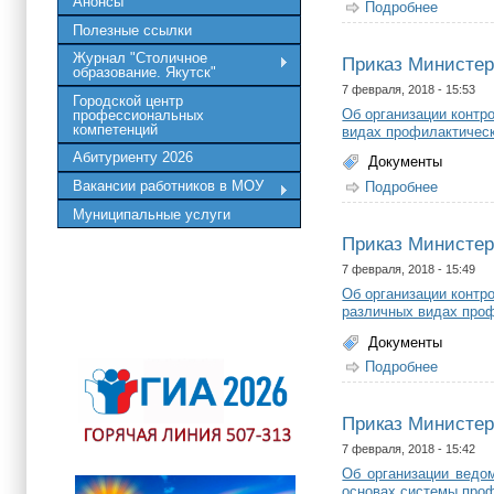
Анонсы
Подробнее
о Прика
Полезные ссылки
Журнал "Столичное
Приказ Министерс
образование. Якутск"
7 февраля, 2018 - 15:53
Городской центр
Об организации контр
профессиональных
компетенций
видах профилактическ
Абитуриенту 2026
Документы
Вакансии работников в МОУ
Подробнее
о Прика
Муниципальные услуги
Приказ Министерс
7 февраля, 2018 - 15:49
Об организации контр
различных видах проф
Документы
Подробнее
о Прика
Приказ Министерс
7 февраля, 2018 - 15:42
Об организации ведо
основах системы про