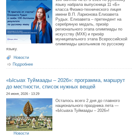
языку набрала выпускница 11 «Б»
класса Физико-технического лицея
имени В.П. Ларионова Елизавета
Рудых. Елизавета – претендент на
серебряную медаль, призёр
регионального этапа олимпиады по
искусству (МХК) и призёр
муниципального этапа Всероссийской
олимпиады школьников по русскому
языку.
Новости
Подробнее
о «Я прыгала от счастья»: Елизавета Рудых о своём
100-балльном результате по русскому языку
«Ысыах Туймаады – 2026»: программа, маршрут
до местности, список нужных вещей
24 июня, 2026 - 13:29
Осталось всего 2 дня до главного
национального праздника лета —
«Ысыаха Туймаады – 2026»!
Новости