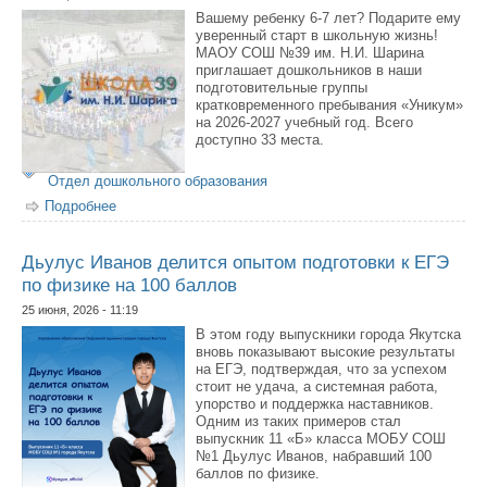
Вашему ребенку 6-7 лет? Подарите ему
уверенный старт в школьную жизнь!
МАОУ СОШ №39 им. Н.И. Шарина
приглашает дошкольников в наши
подготовительные группы
кратковременного пребывания «Уникум»
на 2026-2027 учебный год. Всего
доступно 33 места.
Отдел дошкольного образования
Подробнее
о Школа №39 объявляет набор в подготовительные
группы на 2026-2027 учебный год
Дьулус Иванов делится опытом подготовки к ЕГЭ
по физике на 100 баллов
25 июня, 2026 - 11:19
В этом году выпускники города Якутска
вновь показывают высокие результаты
на ЕГЭ, подтверждая, что за успехом
стоит не удача, а системная работа,
упорство и поддержка наставников.
Одним из таких примеров стал
выпускник 11 «Б» класса МОБУ СОШ
№1 Дьулус Иванов, набравший 100
баллов по физике.