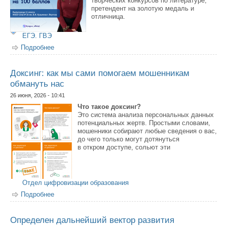
творческих конкурсов по литературе,
претендент на золотую медаль и
отличница.
ЕГЭ. ГВЭ
Подробнее
о Полина Ерощенко рассказывает, как сдала ЕГЭ по
русскому языку на 100 баллов
Доксинг: как мы сами помогаем мошенникам
обмануть нас
26 июня, 2026 - 10:41
Что такое доксинг?
Это система анализа персональных данных
потенциальных жертв. Простыми словами,
мошенники собирают любые сведения о вас,
до чего только могут дотянуться
в откром доступе, сольют эти
Отдел цифровизации образования
Подробнее
о Доксинг: как мы сами помогаем мошенникам
обмануть нас
Определен дальнейший вектор развития