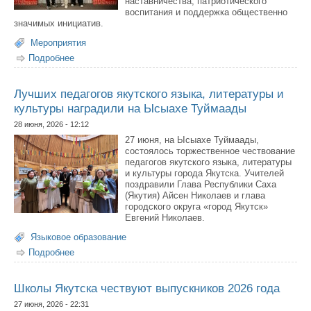
наставничества, патриотического
воспитания и поддержка общественно
значимых инициатив.
Мероприятия
Подробнее
о Команда школы № 31 вышла в полуфинал
Всероссийского конкурса «Быть, а не казаться»
Лучших педагогов якутского языка, литературы и
культуры наградили на Ысыахе Туймаады
28 июня, 2026 - 12:12
27 июня, на Ысыахе Туймаады,
состоялось торжественное чествование
педагогов якутского языка, литературы
и культуры города Якутска. Учителей
поздравили Глава Республики Саха
(Якутия) Айсен Николаев и глава
городского округа «город Якутск»
Евгений Николаев.
Языковое образование
Подробнее
о Лучших педагогов якутского языка, литературы и
культуры наградили на Ысыахе Туймаады
Школы Якутска чествуют выпускников 2026 года
27 июня, 2026 - 22:31