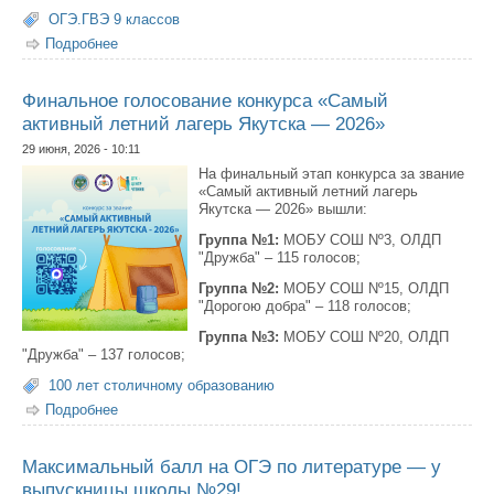
ОГЭ.ГВЭ 9 классов
Подробнее
о Максимальный балл на ОГЭ по обществознанию
получила выпускница школы №16
Финальное голосование конкурса «Самый
активный летний лагерь Якутска — 2026»
29 июня, 2026 - 10:11
На финальный этап конкурса за звание
«Самый активный летний лагерь
Якутска — 2026» вышли:
Группа №1:
МОБУ СОШ Nº3, ОЛДП
"Дружба" – 115 голосов;
Группа №2:
МОБУ СОШ Nº15, ОЛДП
"Дорогою добра" – 118 голосов;
Группа №3:
МОБУ СОШ Nº20, ОЛДП
"Дружба" – 137 голосов;
100 лет столичному образованию
Подробнее
о Финальное голосование конкурса «Самый активный
летний лагерь Якутска — 2026»
Максимальный балл на ОГЭ по литературе — у
выпускницы школы №29!