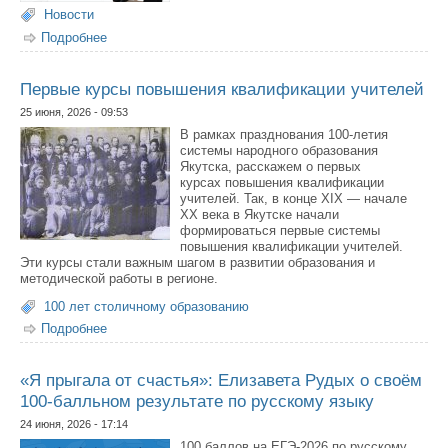
Новости
Подробнее
о Дьулус Иванов делится опытом подготовки к ЕГЭ по
физике на 100 баллов
Первые курсы повышения квалификации учителей
25 июня, 2026 - 09:53
В рамках празднования 100-летия
системы народного образования
Якутска, расскажем о первых
курсах повышения квалификации
учителей. Так, в конце XIX — начале
XX века в Якутске начали
формироваться первые системы
повышения квалификации учителей.
Эти курсы стали важным шагом в развитии образования и
методической работы в регионе.
100 лет столичному образованию
Подробнее
о Первые курсы повышения квалификации учителей
«Я прыгала от счастья»: Елизавета Рудых о своём
100-балльном результате по русскому языку
24 июня, 2026 - 17:14
100 баллов на ЕГЭ-2026 по русскому