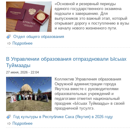
«Основной и резервный периоды
единого государственного экзамена
подошли к завершению. Для
выпускников это важный этап, который
открывает дорогу к поступлению в вузы
и началу нового жизненного пути.
Отдел общего образования
Подробнее
о Школы Якутска чествуют выпускников 2026 года
В Управлении образования отпраздновали Ысыах
Туймаады
27 июня, 2026 - 22:04
Коллектив Управления образования
Окружной администрации города
Якутска вместе с руководителями
образовательных учреждений и
педагогами отметил национальный
праздник «Ысыах Туймаады» в своей
праздничной тусулгэ.
Год культуры в Республике Саха (Якутия) в 2026 году
Подробнее
о В Управлении образования отпраздновали Ысыах
Туймаады