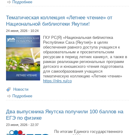
Подробнее
о «Ысыах Туймаады – 2026»: программа, маршрут до
местности, список нужных вещей
Тематическая коллекция «Летнее чтение» от
Национальной библиотеки Якутии!
24 июня, 2026 - 10:24
ГКУ РС(Я) «Национальная библиотека
Республики Саха (Якутия)» в целях
обеспечения равного доступа учащихся к
образовательным и просветительским
ресурсам в период летних каникул, а также в
рамках реализации региональных программ
детского и юношеского чтения подготовила
для самообразования учащихся
тематическую коллекцию «Летнее чтение»
https://nlrs.ru/co
Новости
Подробнее
о Тематическая коллекция «Летнее чтение» от
Национальной библиотеки Якутии!
Два выпускника Якутска получили 100 баллов на
ЕГЭ по физике
23 июня, 2026 - 22:37
По итогам Единого государственного