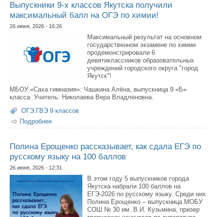
Выпускники 9-х классов Якутска получили
максимальный балл на ОГЭ по химии!
26 июня, 2026 - 16:26
Максимальный результат на основном
государственном экзамене по химии
продемонстрировали 6
девятиклассников образовательных
учреждений городского округа "город
Якутск"!
МБОУ «Саха гимназия»: Чашкина Алёна, выпускница 9 «Б»
класса. Учитель: Николаева Вера Владленовна.
ОГЭ.ГВЭ 9 классов
Подробнее
о Выпускники 9-х классов Якутска получили
максимальный балл на ОГЭ по химии!
Полина Ерощенко рассказывает, как сдала ЕГЭ по
русскому языку на 100 баллов
26 июня, 2026 - 12:31
В этом году 5 выпускников города
Якутска набрали 100 баллов на
ЕГЭ-2026 по русскому языку. Среди них
Полина Ерощенко – выпускница МОБУ
СОШ № 30 им. В.И. Кузьмина, призер