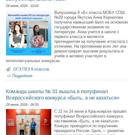
29 июня, 2026 - 10:02
Выпускница 9 «Б» класса МОБУ СОШ
№29 города Якутска Анна Корнилова
получила наивысший балл на основном
государственном экзамене по
литературе. Анна учится в школе с
первого класса и является
претендентом на получение аттестата с
отличием. На протяжении всех лет она
демонстрирует высокие результаты в
учебе и активно участвует в
интеллектуальных конкурсах.
ОГЭ.ГВЭ 9 классов
Подробнее
о Максимальный балл на ОГЭ по литературе — у
выпускницы школы №29!
Команда школы № 31 вышла в полуфинал
Всероссийского конкурса «Быть, а не казаться»
29 июня, 2026 - 09:33
С 21 по 24 июня в Красноярске прошёл
полуфинал Всероссийского конкурса
наставников «Быть, а не казаться».
Конкурс проводится по поручению
президента России. Цель — развитие