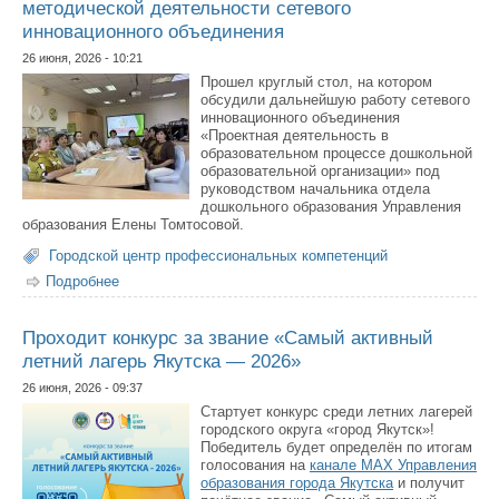
методической деятельности сетевого
инновационного объединения
26 июня, 2026 - 10:21
Прошел круглый стол, на котором
обсудили дальнейшую работу сетевого
инновационного объединения
«Проектная деятельность в
образовательном процессе дошкольной
образовательной организации» под
руководством начальника отдела
дошкольного образования Управления
образования Елены Томтосовой.
Городской центр профессиональных компетенций
Подробнее
о Определен дальнейший вектор развития
методической деятельности сетевого инновационного
объединения
Проходит конкурс за звание «Самый активный
летний лагерь Якутска — 2026»
26 июня, 2026 - 09:37
Стартует конкурс среди летних лагерей
городского округа «город Якутск»!
Победитель будет определён по итогам
голосования на
канале MAX Управления
образования города Якутска
и получит