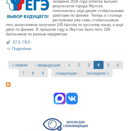
экзамена 2026 года копилка высших
результатов города Якутска
пополнилась ещё двумя стобалльными
работами по физике. Теперь в столице
республики уже семь стобалльников:
пять выпускников получили 100 баллов по русскому языку и ещё
двое по физике. В прошлом году в Якутске было пять 100-
балльников по разным предметам.
ЕГЭ. ГВЭ
Подробнее
о Два выпускника Якутска получили 100 баллов на
ЕГЭ по физике
« первая
‹ предыдущая
1
2
3
4
5
6
Страницы
…
7
8
9
следующая ›
последняя »