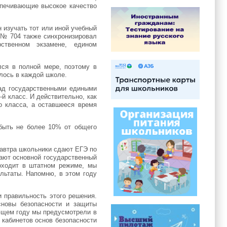
печивающие высокое качество
 изучать тот или иной учебный
з № 704 также синхронизировал
ственном экзамене, едином
лся в полной мере, поэтому в
лось в каждой школе.
над государственными едиными
-й класс. И действительно, как
о класса, а оставшееся время
быть не более 10% от общего
Завтра школьники сдают ЕГЭ по
дают основной государственный
оходит в штатном режиме, мы
льтаты. Напомню, в этом году
 правильность этого решения.
сновы безопасности и защиты
ющем году мы предусмотрели в
 кабинетов основ безопасности