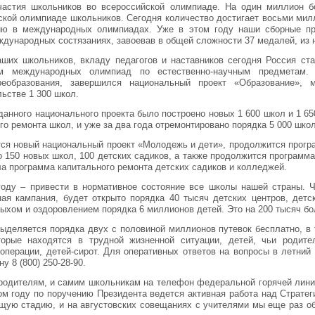
частия школьников во всероссийской олимпиаде. На один миллион 
ской олимпиаде школьников. Сегодня количество достигает восьми мил
ию в международных олимпиадах. Уже в этом году наши сборные пр
дународных состязаниях, завоевав в общей сложности 37 медалей, из 
ших школьников, вкладу педагогов и наставников сегодня Россия ста
ам международных олимпиад по естественно-научным предметам.
реобразования, завершился национальный проект «Образование», 
льстве 1 300 школ.
данного национального проекта было построено новых 1 600 школ и 1 65
го ремонта школ, и уже за два года отремонтировано порядка 5 000 шко
тся новый национальный проект «Молодежь и дети», продолжится прогр
о 150 новых школ, 100 детских садиков, а также продолжится программа
ала программа капитального ремонта детских садиков и колледжей.
году – привести в нормативное состояние все школы нашей страны. Ч
ая кампания, будет открыто порядка 40 тысяч детских центров, детск
дыхом и оздоровлением порядка 6 миллионов детей. Это на 200 тысяч бо
ыделяется порядка двух с половиной миллионов путевок бесплатно, в 
оторые находятся в трудной жизненной ситуации, детей, чьи родит
операции, детей-сирот. Для оперативных ответов на вопросы в летний
у 8 (800) 250-28-90.
родителям, и самим школьникам на телефон федеральной горячей лини
ом году по поручению Президента ведется активная работа над Стратег
ую стадию, и на августовских совещаниях с учителями мы еще раз об