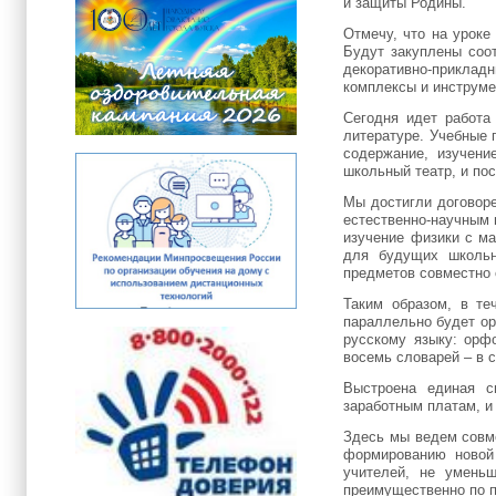
и защиты Родины.
Отмечу, что на уроке
Будут закуплены соо
декоративно-приклад
комплексы и инструме
Сегодня идет работа
литературе. Учебные 
содержание, изучени
школьный театр, и по
Мы достигли договоре
естественно-научным 
изучение физики с ма
для будущих школьни
предметов совместно 
Таким образом, в те
параллельно будет ор
русскому языку: орф
восемь словарей – в 
Выстроена единая с
заработным платам, и 
Здесь мы ведем совм
формированию новой
учителей, не уменьш
преимущественно по п