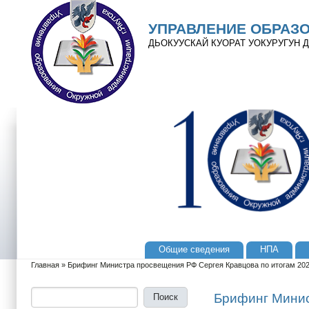
Перейти к основному содержанию
Skip to search
УПРАВЛЕНИЕ ОБРАЗ
ДЬОКУУСКАЙ КУОРАТ УОКУРУГУН
Общие сведения
НПА
Главное меню
Главная
»
Брифинг Министра просвещения РФ Сергея Кравцова по итогам 202
Вы здесь
Поиск
Форма поиска
Брифинг Минис