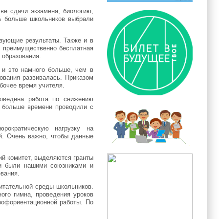
ве сдачи экзамена, биологию,
% больше школьников выбрали
вующие результаты. Также и в
с преимущественно бесплатная
 образования.
 и это намного больше, чем в
ования развивалась. Приказом
бочее время учителя.
оведена работа по снижению
о больше времени проводили с
рократическую нагрузку на
й. Очень важно, чтобы данные
ий комитет, выделяются гранты
ли были нашими союзниками и
ования.
питательной среды школьников.
ого гимна, проведения уроков
рофориентационной работы. По