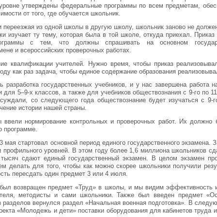
уровне утверждены федеральные программы по всем предметам, обес
имости от того, где обучается школьник.
и переезжая из одной школы в другую школу, школьник заново не должен
ки изучает ту тему, которая была в той школе, откуда приехал. Прика
рограммы с тем, что должны спрашивать на основном государ
мене и всероссийских проверочных работах.
ие квалификации учителей. Нужно время, чтобы приказ реализовыва
ду как раз задача, чтобы единое содержание образования реализовыва
ь разработка государственных учебников, и у нас завершена работа 
 для 5–9-х классов, а также для учебников обществознания с 9-го по 11
бсуждали, со следующего года обществознание будет изучаться с 9-г
учение истории нашей страны.
 ввели нормирование контрольных и проверочных работ. Их должно 
о программе.
23 мая стартовал основной период единого государственного экзамена. 
и профильного уровней. В этом году более 1,6 миллиона школьников с
 тысяч сдают единый государственный экзамен. В целом экзамен пр
м делать для того, чтобы как можно скорее школьники получили резу
сть пересдать один предмет 3 или 4 июля.
 был возвращен предмет «Труд» в школы, и мы видим эффективность и
ителя, методисты и сами школьники. Также был введен предмет «О
з разделов вернулся раздел «Начальная военная подготовка». В следу
оекта «Молодежь и дети» поставки оборудования для кабинетов труда и