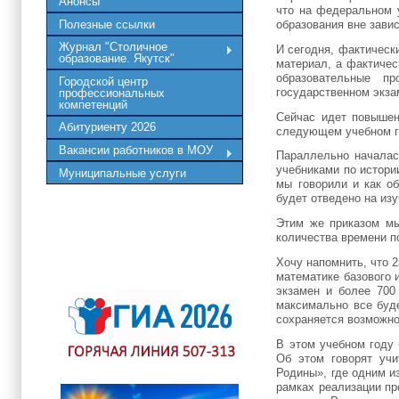
Анонсы
что на федеральном 
Полезные ссылки
образования вне завис
Журнал "Столичное
И сегодня, фактическ
образование. Якутск"
материал, а фактичес
образовательные п
Городской центр
государственном экза
профессиональных
компетенций
Сейчас идет повышен
Абитуриенту 2026
следующем учебном го
Вакансии работников в МОУ
Параллельно началас
учебниками по истории
Муниципальные услуги
мы говорили и как о
будет отведено на из
Этим же приказом мы
количества времени п
Хочу напомнить, что 
математике базового 
экзамен и более 700
максимально все буде
сохраняется возможно
В этом учебном году
Об этом говорят уч
Родины», где одним и
рамках реализации пр