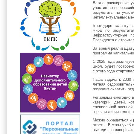
Важно расширение у
участие во всероссий
результаты по участ
интеллектуальных меж
Благодаря таланту на
мира по результат
инфраструктурные п
Президента о строите
За время реализации 
программа капитально
С 2025 года реализуе
школ, будет построен
с этого года стартов
Наша задача к 2030 
летняя оздоровительн
позволит охватить от
Регионами ежегодно в
категорий, детей, к
специальной военной 
горячая линия телефон
Можно обращаться и 
ответы. В этом учебн
выходит на завершающ