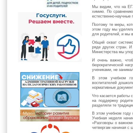
Мы видим, что на ЕГ
химию. По сравнению
естественно-научные 
Поэтому те меры, кот
этом году мы уделял
для родителей, и мы 
Общий охват системо
ряде других стран. И
Министерства мы упор
И очень важно, что
бюрократической наг
учениками, не занима
В этом учебном го
воспитателей дошкол
нормативные докумен
Что касается работы 
на поддержку родит
разделяли те традици
В этом учебном году 
Учебная неделя начин
«Разговоры о важном
четвергам начиная с ш