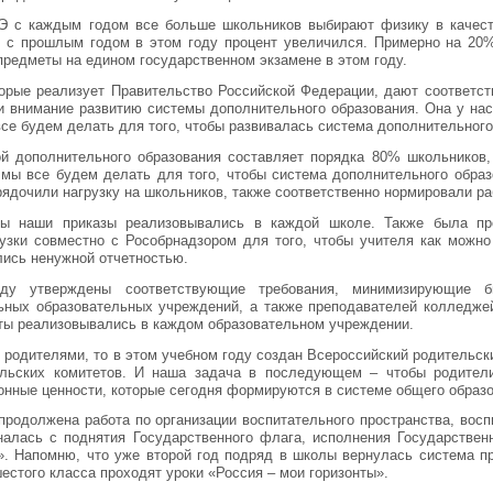
Э с каждым годом все больше школьников выбирают физику в качест
 с прошлым годом в этом году процент увеличился. Примерно на 20
предметы на едином государственном экзамене в этом году.
орые реализует Правительство Российской Федерации, дают соответст
и внимание развитию системы дополнительного образования. Она у на
все будем делать для того, чтобы развивалась система дополнительного
й дополнительного образования составляет порядка 80% школьников,
 мы все будем делать для того, чтобы система дополнительного образ
ядочили нагрузку на школьников, также соответственно нормировали ра
бы наши приказы реализовывались в каждой школе. Также была пр
рузки совместно с Рособрнадзором для того, чтобы учителя как можн
лись ненужной отчетностью.
ду утверждены соответствующие требования, минимизирующие бю
ьных образовательных учреждений, а также преподавателей колледже
ты реализовывались в каждом образовательном учреждении.
с родителями, то в этом учебном году создан Всероссийский родительск
ельских комитетов. И наша задача в последующем – чтобы родите
онные ценности, которые сегодня формируются в системе общего образ
продолжена работа по организации воспитательного пространства, вос
алась с поднятия Государственного флага, исполнения Государственн
». Напомню, что уже второй год подряд в школы вернулась система п
естого класса проходят уроки «Россия – мои горизонты».