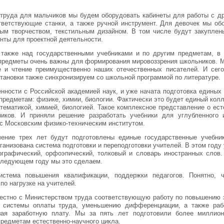
 труда для мальчиков мы будем оборудовать кабинеты для работы с др
тветствующие станки, а также ручной инструмент. Для девочек мы об
ным творчеством, текстильным дизайном. В том числе будут закупл
нты для проектной деятельности.
 также над государственными учебниками и по другим предметам, в 
предметы очень важны для формирования мировоззрения школьников. М
е и чтение преимущественно наших отечественных писателей. И сег
становки также синхронизируем со школьной программой по литературе.
нности с Российской академией наук, и уже начата подготовка единых
предметам: физике, химии, биологии. Фактически это будет единый колл
тематикой, химией, биологией. Такое комплексное представление о ес
ков. И приняли решение разработать учебники для углубленного и
с Московским физико-техническим институтом.
чение трех лет будут подготовлены единые государственные учебни
ганизована система подготовки и переподготовки учителей. В этом году
ографический, орфоэпический, толковый и словарь иностранных слов
следующем году мы это сделаем.
истема повышения квалификации, поддержки педагогов. Понятно, 
по нагрузке на учителей.
естно с Министерством труда соответствующую работу по повышению з
 системы оплаты труда, уменьшению дифференциации, а также раб
ая заработную плату. Мы за пять лет подготовили более миллиона
редметам естественно-научного цикла.