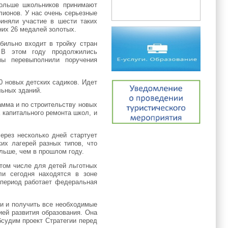
больше школьников принимают
лионов. У нас очень серьезные
иняли участие в шести таких
них 26 медалей золотых.
бильно входит в тройку стран
 В этом году продолжились
мы перевыполнили поручения
0 новых детских садиков. Идет
льных зданий.
амма и по строительству новых
 капитального ремонта школ, и
ерез несколько дней стартует
их лагерей разных типов, что
льше, чем в прошлом году.
том числе для детей льготных
ели сегодня находятся в зоне
 период работает федеральная
и и получить все необходимые
ией развития образования. Она
судим проект Стратегии перед