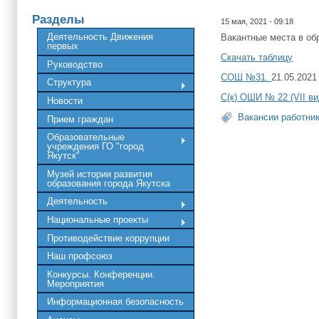
Разделы
15 мая, 2021 - 09:18
Деятельность Движения
Вакантные места в обр
первых
Cкачать таблицу
Руководство
СОШ №31.
21.05.2021 
Структура
С(к) ОШИ № 22 (VII ви
Новости
Вакансии работни
Прием граждан
Образовательные
учреждения ГО "город
Якутск"
Музей истории развития
образования города Якутска
Деятельность
Национальные проекты
Противодействие коррупции
Наш профсоюз
Конкурсы. Конференции.
Мероприятия
Информационная безопасность