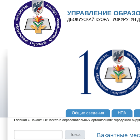
Перейти к основному содержанию
Skip to search
УПРАВЛЕНИЕ ОБРАЗ
ДЬОКУУСКАЙ КУОРАТ УОКУРУГУН
Общие сведения
НПА
Главное меню
Главная
»
Вакантные места в образовательных организациях городского округ
Вы здесь
Поиск
Форма поиска
Вакантные мест