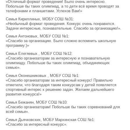
«Отличный формат проведения! Было очень интересно.
Побольше бы таких олимпиад, а то дети всё время проводят за
телефонами и планшетами. Успехов Вам!»
Семья Кириллиных, МОБУ СОШ №31:
«Необычный формат проведения. Конкурс очень понравился.
Задачи интересные, познавательные. Спасибо за организацию!».
Семья Антоновых, МОБУ СОШ №1:
«Спасибо за организацию. Было сложно вспомнить школьную
программу:)»
Семья Елегяевых , МОБУ СОШ №12:
«Спасибо организаторам за интересную и познавательную
олимпиаду. Побольше бы таких олимпиад, объединяющих
семью».
Семья Оконешниковых , МОБУ СОШ №1:
«Спасибо организаторам за интересный конкурс! Правильно
отметили, что благодаря таким конкурсам у детей появляется
спортивный интерес к решению задач. Желаем дальнейшего
развития конкурса!»
Семья Бежанян, МОБУ СОШ №10:
«Спасибо организаторам! Побольше бы таких соревнований для
всей семьи».
Семья Дьячковских, МОБУ Мархинская СОШ №1:
«Спасибо за интересный конкурс».