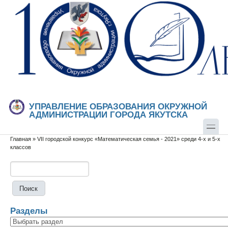
Перейти к основному содержанию
Skip to search
УПРАВЛЕНИЕ ОБРАЗОВАНИЯ ОКРУЖНОЙ
АДМИНИСТРАЦИИ ГОРОДА ЯКУТСКА
Главная
»
VII городской конкурс «Математическая семья - 2021» среди 4-х и 5-х
Вы здесь
классов
Поиск
Форма поиска
Разделы