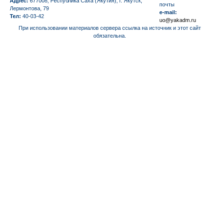
Адрес:
677008, Республика Саха (Якутия), г. Якутск,
почты
Лермонтова, 79
e-mail:
Тел:
40-03-42
uo@yakadm.ru
При использовании материалов сервера ссылка на источник и этот сайт
обязательна.