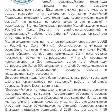
онлайн взаимодействие, олимпиада
прошла на очень высоком
организационном уровне. Школьники смогли принять участие в
самом массовом интеллектуальном состязании Российской
Федерации, имеющем статус олимпиады первого уровня (самый
высокий), не выезжая из своих школ, а это впервые!” -
рассказывает Галина Семенова, проректор Малой академии наук
Республики Саха (Якутия) по учебно-организационной и
воспитательной работе, ответственный секретарь оргкомитета
олимпиады в Якутии.
Малая академия наук является региональным оператором ВсОШ
в Республике Саха (Якутия). Организатором олимпиады в
республике является Министерство образования и науки РС(Я).
Таким образом, за все дни олимпиады были организованы
прокторинг, обучение сопровождения учителей, совещания
координаторов на 250 площадках. Более того, Олимпиаду
сопровождали более 500 школьных учителей, 38 координаторов в
муниципальных образованиях, городских округах и
государственных учреждениях.
Во время олимпиады также были проведены экспресс - курсы для
школьных организаторов по удаленной работе в облачных
сервисах, Google Docs, Zoom и т.д.
“Всероссийская олимпиада школьников является единственным в
настоящее время конкурсом, позволяющим объективно оценить
эффективность системы образования и ее качество. Из года в год
мы постоянно улучшаем качество участия. Все это достигается
огромным трудом обучающихся, их учителей, тренеров, жюри и
благодаря поддержке родителей. В 2019 году мы достигли 39