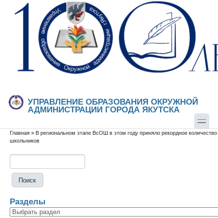
Перейти к основному содержанию
Skip to search
УПРАВЛЕНИЕ ОБРАЗОВАНИЯ ОКРУЖНОЙ
АДМИНИСТРАЦИИ ГОРОДА ЯКУТСКА
Главная
»
В региональном этапе ВсОШ в этом году приняло рекордное количество
Вы здесь
школьников
Поиск
Форма поиска
Разделы