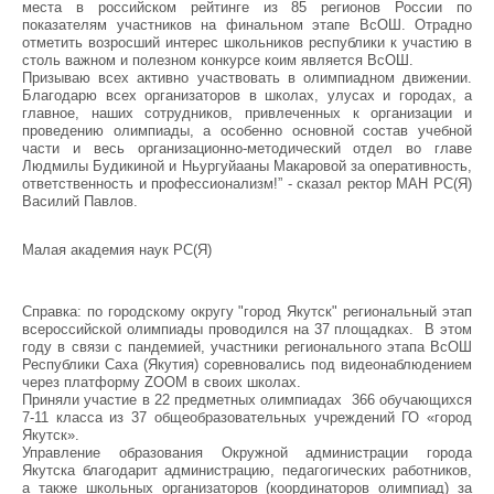
места в российском рейтинге из 85 регионов России по
показателям участников на финальном этапе ВсОШ. Отрадно
отметить возросший интерес школьников республики к участию в
столь важном и полезном конкурсе коим является ВсОШ.
Призываю всех активно участвовать в олимпиадном движении.
Благодарю всех организаторов в школах, улусах и городах, а
главное, наших сотрудников, привлеченных к организации и
проведению олимпиады, а особенно основной состав учебной
части и весь организационно-методический отдел во главе
Людмилы Будикиной и Ньургуйааны Макаровой за оперативность,
ответственность и профессионализм!” - сказал ректор МАН РС(Я)
Василий Павлов.
Малая академия наук РС(Я)
Справка: по городскому округу "город Якутск" региональный этап
всероссийской олимпиады проводился на 37 площадках. В этом
году в связи с пандемией, участники регионального этапа ВсОШ
Республики Саха (Якутия) соревновались под видеонаблюдением
через платформу ZOOM в своих школах.
Приняли участие в 22 предметных олимпиадах 366 обучающихся
7-11 класса из 37 общеобразовательных учреждений ГО «город
Якутск».
Управление образования Окружной администрации города
Якутска благодарит администрацию, педагогических работников,
а также школьных организаторов (координаторов олимпиад) за