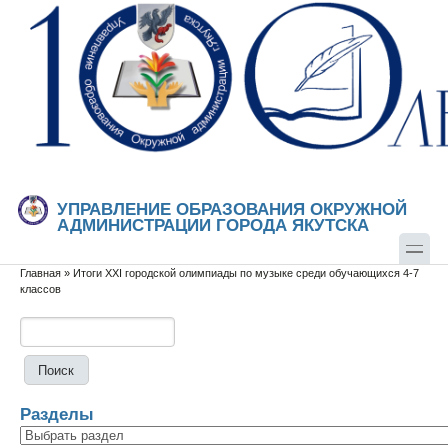
Перейти к основному содержанию
Skip to search
УПРАВЛЕНИЕ ОБРАЗОВАНИЯ ОКРУЖНОЙ
АДМИНИСТРАЦИИ ГОРОДА ЯКУТСКА
Главная
»
Итоги XXI городской олимпиады по музыке среди обучающихся 4-7
Вы здесь
классов
Поиск
Форма поиска
Разделы