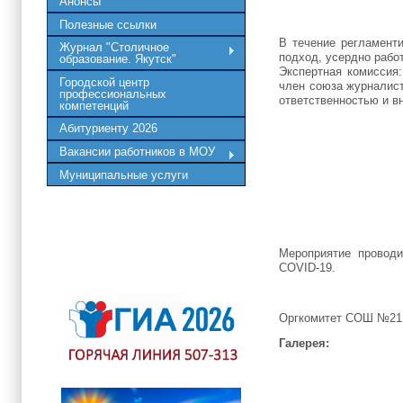
Анонсы
Полезные ссылки
В течение регламент
Журнал "Столичное
подход, усердно рабо
образование. Якутск"
Экспертная комиссия
Городской центр
член союза журналист
профессиональных
ответственностью и в
компетенций
Абитуриенту 2026
Вакансии работников в МОУ
Муниципальные услуги
Мероприятие проводи
COVID-19.
Оргкомитет СОШ №21 
Галерея: