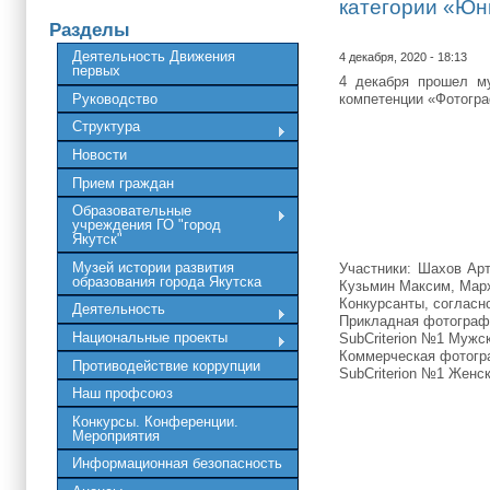
категории «Юн
Разделы
Деятельность Движения
4 декабря, 2020 - 18:13
первых
4 декабря прошел му
Руководство
компетенции «Фотогр
Структура
Новости
Прием граждан
Образовательные
учреждения ГО "город
Якутск"
Музей истории развития
Участники: Шахов А
образования города Якутска
Кузьмин Максим, Мар
Конкурсанты, соглас
Деятельность
Прикладная фотограф
Национальные проекты
SubCriterion №1 Мужс
Коммерческая фотог
Противодействие коррупции
SubCriterion №1 Женс
Наш профсоюз
Конкурсы. Конференции.
Мероприятия
Информационная безопасность