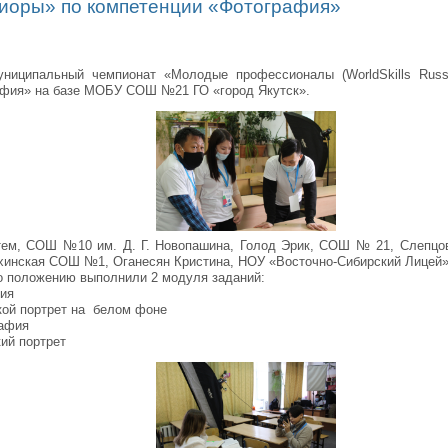
иоры» по компетенции «Фотография»
ниципальный чемпионат «Молодые профессионалы (WorldSkills Russ
афия» на базе МОБУ СОШ №21 ГО «город Якутск».
ртем, СОШ №10 им. Д. Г. Новопашина, Голод Эрик, СОШ № 21, Слеп
хинская СОШ №1, Оганесян Кристина, НОУ «Восточно-Сибирский Лицей»
но положению выполнили 2 модуля заданий:
ия
кой портрет на белом фоне
рафия
кий портрет