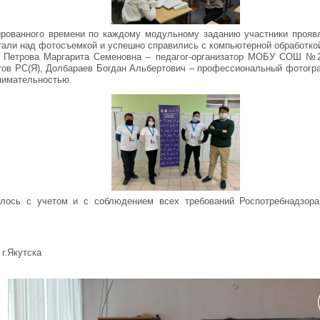
ированного времени по каждому модульному заданию участники проявл
тали над фотосъемкой и успешно справились с компьютерной обработко
: Петрова Маргарита Семеновна – педагог-организатор МОБУ СОШ №2
ов РС(Я), Долбараев Богдан Альбертович – профессиональный фотогра
нимательностью.
лось с учетом и с соблюдением всех требований Роспотребнадзора
г.Якутска