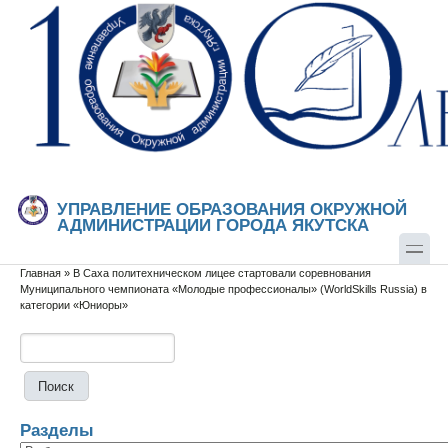
Перейти к основному содержанию
Skip to search
УПРАВЛЕНИЕ ОБРАЗОВАНИЯ ОКРУЖНОЙ
АДМИНИСТРАЦИИ ГОРОДА ЯКУТСКА
Главная
»
В Саха политехническом лицее стартовали соревнования
Вы здесь
Муниципального чемпионата «Молодые профессионалы» (WorldSkills Russia) в
категории «Юниоры»
Поиск
Форма поиска
Разделы