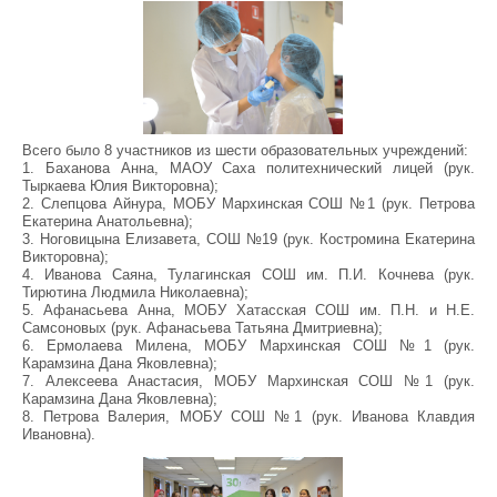
Всего было 8 участников из шести образовательных учреждений:
1. Баханова Анна, МАОУ Саха политехнический лицей (рук.
Тыркаева Юлия Викторовна);
2. Слепцова Айнура, МОБУ Мархинская СОШ №1 (рук. Петрова
Екатерина Анатольевна);
3. Ноговицына Елизавета, СОШ №19 (рук. Костромина Екатерина
Викторовна);
4. Иванова Саяна, Тулагинская СОШ им. П.И. Кочнева (рук.
Тирютина Людмила Николаевна);
5. Афанасьева Анна, МОБУ Хатасская СОШ им. П.Н. и Н.Е.
Самсоновых (рук. Афанасьева Татьяна Дмитриевна);
6. Ермолаева Милена, МОБУ Мархинская СОШ №1 (рук.
Карамзина Дана Яковлевна);
7. Алексеева Анастасия, МОБУ Мархинская СОШ №1 (рук.
Карамзина Дана Яковлевна);
8. Петрова Валерия, МОБУ СОШ №1 (рук. Иванова Клавдия
Ивановна).