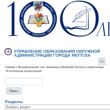
Перейти к основному содержанию
Skip to search
УПРАВЛЕНИЕ ОБРАЗОВАНИЯ ОКРУЖНОЙ
АДМИНИСТРАЦИИ ГОРОДА ЯКУТСКА
Главная
»
Муниципальный этап чемпионата Worldskills Russia по компетенции
Вы здесь
"Эстетическая косметология"
Поиск
Форма поиска
Разделы