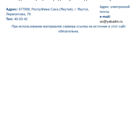
Aдрес электронной
Адрес:
677008, Республика Саха (Якутия), г. Якутск,
почты
Лермонтова, 79
e-mail:
Тел:
40-03-42
uo@yakadm.ru
При использовании материалов сервера ссылка на источник и этот сайт
обязательна.