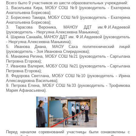
Всего было 9 участников из шести образовательных учреждений:
1. Васильева Кира, МОБУ СОШ №9 (руководитель - Екатерина
Анатольевна Борисова);
2. Борисенко Тамара, МОБУ СОШ №9 (руководитель - Екатерина
Анатольевна Борисова);
3. Тарасова Вероника, МАНОУ ДДТ им.Ф.И.Авдеевой
(руководитель - Нюргуяна Алексеевна Маныкина);
4. Шарина Санаайа, МАНОУ ДДТ им. Ф.И.Авдеевой (руководитель
- Нюргуяна Алексеевна Маныкина);
5. Иванова Диана, МАОУ Саха политехнический лицей
(руководитель - Зоя Ивановна Спиридонова);
6. Манакина Регина, МОБУ СОШ №21 (руководитель - Саргылана
Петровна Егорова);
7. Иванова Валерия, МОБУ СОШ №21 (руководитель - Саргылана
Петровна Егорова);
8. Федорова Светлана, МОБУ СОШ №10 (руководитель - Ирина
Александровна Васильева);
9. Петрова Елена, МОБУ СОШ №33 (руководитель - Трофимова
Мария Афанасьевна).
Перед началом соревнований участницы были ознакомлены с