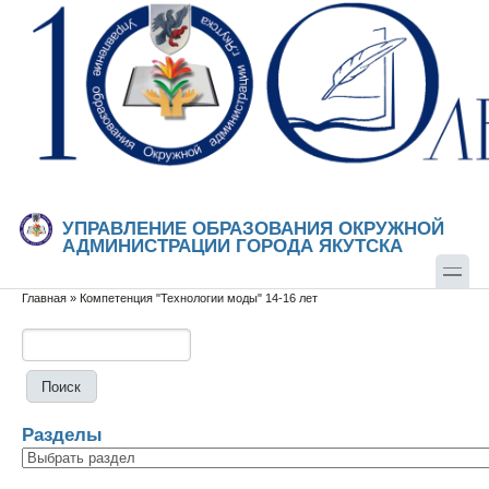
Перейти к основному содержанию
Skip to search
УПРАВЛЕНИЕ ОБРАЗОВАНИЯ ОКРУЖНОЙ
АДМИНИСТРАЦИИ ГОРОДА ЯКУТСКА
Главная
»
Компетенция "Технологии моды" 14-16 лет
Вы здесь
Поиск
Форма поиска
Разделы