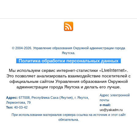
© 2004-2026. Управление образования Окружной администрации города
Якутска.
_
Политика обработки персональных данных
_
Мы используем сервис интернет-статистики «LiveInternet».
Это позволяет анализировать взаимодействие посетителей с
официальным сайтом Управления образования Окружной
администрации города Якутска и делать его лучше.
Aдрес электронной
Адрес:
677008, Республика Саха (Якутия), г. Якутск,
почты
Лермонтова, 79
e-mail:
Тел:
40-03-42
uo@yakadm.ru
При использовании материалов сервера ссылка на источник и этот сайт
обязательна.