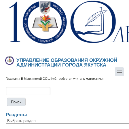
Перейти к основному содержанию
Skip to search
УПРАВЛЕНИЕ ОБРАЗОВАНИЯ ОКРУЖНОЙ
АДМИНИСТРАЦИИ ГОРОДА ЯКУТСКА
Главная
»
В Мархинской СОШ №2 требуется учитель математики
Вы здесь
Поиск
Форма поиска
Разделы