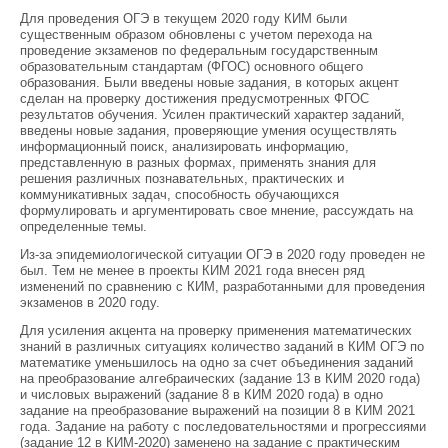
Для проведения ОГЭ в текущем 2020 году КИМ были
существенным образом обновлены с учетом перехода на
проведение экзаменов по федеральным государственным
образовательным стандартам (ФГОС) основного общего
образования. Были введены новые задания, в которых акцент
сделан на проверку достижения предусмотренных ФГОС
результатов обучения. Усилен практический характер заданий,
введены новые задания, проверяющие умения осуществлять
информационный поиск, анализировать информацию,
представленную в разных формах, применять знания для
решения различных познавательных, практических и
коммуникативных задач, способность обучающихся
формулировать и аргументировать свое мнение, рассуждать на
определенные темы.
Из-за эпидемиологической ситуации ОГЭ в 2020 году проведен не
был. Тем не менее в проекты КИМ 2021 года внесен ряд
изменений по сравнению с КИМ, разработанными для проведения
экзаменов в 2020 году.
Для усиления акцента на проверку применения математических
знаний в различных ситуациях количество заданий в КИМ ОГЭ по
математике уменьшилось на одно за счет объединения заданий
на преобразование алгебраических (задание 13 в КИМ 2020 года)
и числовых выражений (задание 8 в КИМ 2020 года) в одно
задание на преобразование выражений на позиции 8 в КИМ 2021
года. Задание на работу с последовательностями и прогрессиями
(задание 12 в КИМ-2020) заменено на задание с практическим