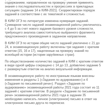
содержанием, направленное на проверку умения применять
знания о последовательностях и прогрессиях в прикладных
ситуациях (задание 14 в КИМ-2021). Скорректирован порядок
заданий в соответствии с их тематикой и сложностью.
В КИМ ОГЭ по литературе изменена нумерация заданий.
Суммарное число заданий экзаменационной работы увеличилось
с 4 до 5 за счет нового задания базового уровня сложности,
требующего анализа самостоятельно выбранного фрагмента
предложенного произведения в заданном направлении.
В КИМ ОГЭ по истории общее число заданий увеличено с 21 до
24, в экзаменационную работу включены три задания с кратким
ответом (15, 16 и 17), нацеленные на проверку знаний по
всеобщей истории (истории зарубежных стран).
По обществознанию количество заданий в КИМ с кратким ответом
в виде одной цифры сокращено с 14 до 13, добавлено задание 5
с развернутым ответом на анализ визуальной информации.
В экзаменационную работу по иностранным языкам внесены
изменения в разделы 1 («Задания по аудированию») и 4
(«Задания по письменной речи»). Раздел «Задания по
аудированию» экзаменационной работы 2021 года состоит из 11
заданий с кратким ответом. В разделе «Задание по письменной
речи» экзаменационной работы 2021 года в задании 35
необходимо написать личное (электронное) письмо в ответ на
электронное письмо друга по переписке.