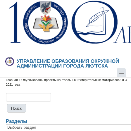
Перейти к основному содержанию
Skip to search
УПРАВЛЕНИЕ ОБРАЗОВАНИЯ ОКРУЖНОЙ
АДМИНИСТРАЦИИ ГОРОДА ЯКУТСКА
Главная
»
Опубликованы проекты контрольных измерительных материалов ОГЭ
Вы здесь
2021 года
Поиск
Форма поиска
Разделы