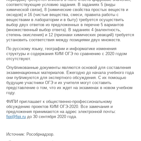
соответствующие условию задания. В заданиях 5 (виды
химической связи), 8 (химические свойства простых веществ и
оксидов) и 16 (чистые вещества, смеси, правила работы с
веществами в лаборатории и в быту) требуется осуществить
выбор двух ответов из предложенных в перечне 5 вариантов
(множественный выбор ответа). В заданиях 4 (валентность,
степень окисления) и 12 (признаки химических реакций) требуется
установить соответствия между позициями двух множеств.
По русскому языку, географии и информатике изменения
структуры и содержания КИМ ОГЭ по сравнению с 2020 годом
отсутствуют.
Опубликованные документы являются основой для составления
экзаменационных материалов. Ежегодно до начала учебного года
они публикуются для экспертного обсуждения. С их помощью
будущие участники ОГЭ и их учителя могут составить
представление о том, что их ждет на экзаменах в новом учебном
году.
ФИПИ приглашает к общественно-профессиональному
обсуждению проектов КИМ ОГЭ-2020. Все замечания и
предложения принимаются на адрес электронной почты:
fipi@fipi.ru
до 30 сентября 2020 года.
Источник: Рособрнадзор.