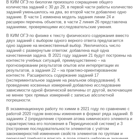
В КИМ ОГЭ по биологии произошло сокращение общего
количества заданий с 30 до 29, в первой части работы количество
заданий уменьшилось на два, во второй части добавлено одно
задание. В части 1 изменена модель задания линии 24 и
расширен перечень объектов, в части 2 линия 26 представлена
заданиями, проверяющими исследовательские умения.
В КИМ ОГЭ по физике к тексту физического содержания вместо
двух заданий с выбором одного верного ответа предлагается
одно задание на множественный выбор. Увеличилось число
заданий с развернутым ответом: добавлена ещё одна
качественная задача. В 2021 году задания 21 будут построены на
контексте учебных ситуаций, преимущественно – на
прогнозировании результатов опытов или интерпретации их
результатов, а задания 22 – на практико-ориентированном
контексте. Расширилось содержание заданий 17
(экспериментальное задание на реальном оборудовании). К
проведению косвенных измерений добавлено исследование
зависимости одной физической величины от другой, включающее
не менее трех прямых измерений с записью абсолютной
погрешности.
В экзаменационную работу по химии в 2021 году по сравнению с
работой 2020 годом внесены изменения в формат ряда заданий. В
заданиях 2 (определение строения атома химического элемента и
характеристика его положения в Периодической системе) и 3
(построение последовательности элементов с учётом
закономерностей изменения свойств элементов по группам и
периодам) требуется вписать в поле ответа цифровые значения,