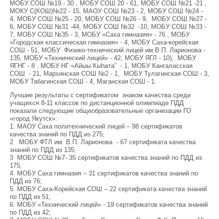
МОБУ СОШ №19 - 30 , МОБУ СОШ 20 - 61, МОБУ СОШ №21 -21 ,
МОКУ С(КОШ)№22 - 15, МАОУ СОШ №23 - 2, МОБУ СОШ №24 -
4, МОБУ СОШ №25 - 20, МОБУ СОШ №26 - 9, МОБУ СОШ №27 -
6, МОБУ СОШ №31 -44, МОБУ СОШ №32 -10, МОБУ СОШ №33 -
7, МОБУ СОШ №35 - 3, МОБУ «Саха гимназия» - 76 , МОБУ
«Городская классическая гимназия» - 4, МОБУ Саха-корейская
СОШ - 51, МОБУ Физико-технический лицей им.В.П. Ларионова -
135, МОБУ «Технический лицей» - 42, МОБУ ЯГЛ - 10), МОБУ
ЯГНГ - 8 , МОБУ НГ «Айыы Кыhата” - 1, МОБУ Кангаласская
СОШ - 21, Мархинская СОШ №2 - 1, МОБУ Тулагинская СОШ - 3,
МОБУ Табагинская СОШ - 4, Маганская СОШ - 1.
Лучшие результаты с сертификатом знаком качества среди
учащихся 8-11 классов по дистанционной олимпиаде ПДД
показали следующие общеобразовательные организации ГО
«город Якутск»:
1. МАОУ Саха политехнический лицей – 98 сертификатов
качества знаний по ПДД из 275;
2 МОБУ ФТЛ им. В.П. Ларионова - 67 сертификата качества
знаний по ПДД из 135;
3 МОБУ СОШ №7- 35 сертификатов качества знаний по ПДД из
175;
4. МОБУ Саха гимназия – 31 сертификатов качества знаний по
ПДД из 76;
5. МОБУ Саха-Корейская СОШ – 22 сертификата качества знаний
по ПДД из 51;
6. МОБУ «Технический лицей» - 19 сертификатов качества знаний
по ПДД из 42;