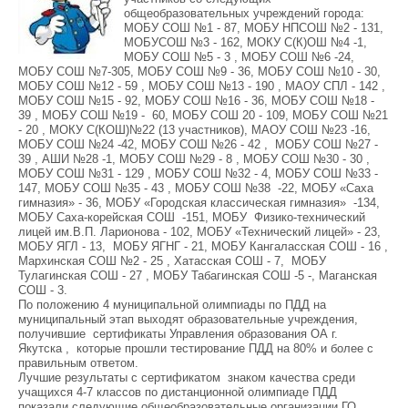
общеобразовательных учреждений города:
МОБУ СОШ №1 - 87, МОБУ НПСОШ №2 - 131,
МОБУСОШ №3 - 162, МОКУ С(К)ОШ №4 -1,
МОБУ СОШ №5 - 3 , МОБУ СОШ №6 -24,
МОБУ СОШ №7-305, МОБУ СОШ №9 - 36, МОБУ СОШ №10 - 30,
МОБУ СОШ №12 - 59 , МОБУ СОШ №13 - 190 , МАОУ СПЛ - 142 ,
МОБУ СОШ №15 - 92, МОБУ СОШ №16 - 36, МОБУ СОШ №18 -
39 , МОБУ СОШ №19 - 60, МОБУ СОШ 20 - 109, МОБУ СОШ №21
- 20 , МОКУ С(КОШ)№22 (13 участников), МАОУ СОШ №23 -16,
МОБУ СОШ №24 -42, МОБУ СОШ №26 - 42 , МОБУ СОШ №27 -
39 , АШИ №28 -1, МОБУ СОШ №29 - 8 , МОБУ СОШ №30 - 30 ,
МОБУ СОШ №31 - 129 , МОБУ СОШ №32 - 4, МОБУ СОШ №33 -
147, МОБУ СОШ №35 - 43 , МОБУ СОШ №38 -22, МОБУ «Саха
гимназия» - 36, МОБУ «Городская классическая гимназия» -134,
МОБУ Саха-корейская СОШ -151, МОБУ Физико-технический
лицей им.В.П. Ларионова - 102, МОБУ «Технический лицей» - 23,
МОБУ ЯГЛ - 13, МОБУ ЯГНГ - 21, МОБУ Кангаласская СОШ - 16 ,
Мархинская СОШ №2 - 25 , Хатасская СОШ - 7, МОБУ
Тулагинская СОШ - 27 , МОБУ Табагинская СОШ -5 -, Маганская
СОШ - 3.
По положению 4 муниципальной олимпиады по ПДД на
муниципальный этап выходят образовательные учреждения,
получившие сертификаты Управления образования ОА г.
Якутска , которые прошли тестирование ПДД на 80% и более с
правильным ответом.
Лучшие результаты с сертификатом знаком качества среди
учащихся 4-7 классов по дистанционной олимпиаде ПДД
показали следующие общеобразовательные организации ГО