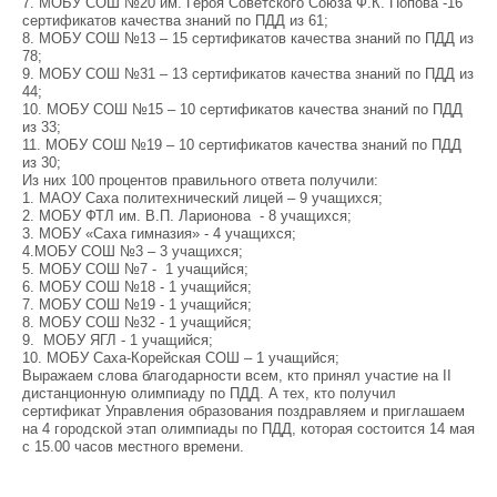
7. МОБУ СОШ №20 им. Героя Советского Союза Ф.К. Попова -16
сертификатов качества знаний по ПДД из 61;
8. МОБУ СОШ №13 – 15 сертификатов качества знаний по ПДД из
78;
9. МОБУ СОШ №31 – 13 сертификатов качества знаний по ПДД из
44;
10. МОБУ СОШ №15 – 10 сертификатов качества знаний по ПДД
из 33;
11. МОБУ СОШ №19 – 10 сертификатов качества знаний по ПДД
из 30;
Из них 100 процентов правильного ответа получили:
1. МАОУ Саха политехнический лицей – 9 учащихся;
2. МОБУ ФТЛ им. В.П. Ларионова - 8 учащихся;
3. МОБУ «Саха гимназия» - 4 учащихся;
4.МОБУ СОШ №3 – 3 учащихся;
5. МОБУ СОШ №7 - 1 учащийся;
6. МОБУ СОШ №18 - 1 учащийся;
7. МОБУ СОШ №19 - 1 учащийся;
8. МОБУ СОШ №32 - 1 учащийся;
9. МОБУ ЯГЛ - 1 учащийся;
10. МОБУ Саха-Корейская СОШ – 1 учащийся;
Выражаем слова благодарности всем, кто принял участие на II
дистанционную олимпиаду по ПДД. А тех, кто получил
сертификат Управления образования поздравляем и приглашаем
на 4 городской этап олимпиады по ПДД, которая состоится 14 мая
с 15.00 часов местного времени.