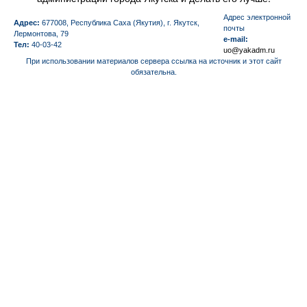
Aдрес электронной
Адрес:
677008, Республика Саха (Якутия), г. Якутск,
почты
Лермонтова, 79
e-mail:
Тел:
40-03-42
uo@yakadm.ru
При использовании материалов сервера ссылка на источник и этот сайт
обязательна.