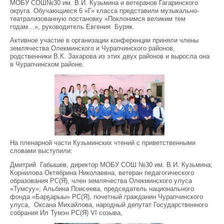
МОБУ СОШ№30 им. В.И. Кузьмина и ветеранов Гагаринского
округа. Обучающиеся 6 «Г» класса представили музыкально-
театрализованную постановку «Поклонимся великим тем
годам…», руководитель Евгения Буряк.
Активное участие в организации конференции приняли члены
землячества Олекминского и Чурапчинского районов,
родственники В.К. Захарова из этих двух районов и выросла она
в Чурапчинском районе.
На пленарной части Кузьминских чтений с приветственными
словами выступили:
Дмитрий Габышев, директор МОБУ СОШ №30 им. В.И. Кузьмина;
Корнилова Октябрина Николаевна, ветеран педагогического
образования РС(Я), член землячества Олекминского улуса
«Тумсуу»; Альбина Поисеева, председатель национального
фонда «Барҕарыы» РС(Я), почетный гражданин Чурапчинского
улуса, Оксана Михайлова, народный депутат Государственного
собрания Ил Тумэн РС(Я) VI созыва,