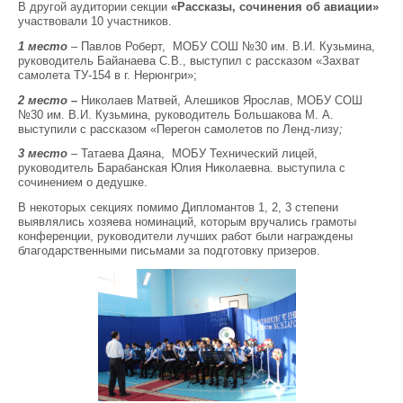
В другой аудитории секции
«Рассказы, сочинения об авиации»
участвовали 10 участников.
1 место
– Павлов Роберт, МОБУ СОШ №30 им. В.И. Кузьмина,
руководитель Байанаева С.В., выступил с рассказом «Захват
самолета ТУ-154 в г. Нерюнгри»;
2 место –
Николаев Матвей, Алешиков Ярослав, МОБУ СОШ
№30 им. В.И. Кузьмина, руководитель Большакова М. А.
выступили с рассказом «Перегон самолетов по Ленд-лизу
;
3 место
– Татаева Даяна, МОБУ Технический лицей,
руководитель Барабанская Юлия Николаевна. выступила с
сочинением о дедушке.
В некоторых секциях помимо Дипломантов 1, 2, 3 степени
выявлялись хозяева номинаций, которым вручались грамоты
конференции, руководители лучших работ были награждены
благодарственными письмами за подготовку призеров.