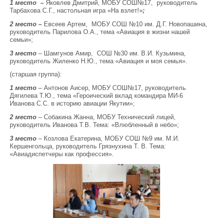
1 место –
Яковлев Дмитрий, МОБУ СОШ№17, руководитель
Тарбахова С.Г., настольная игра «На взлет!»
;
2 место –
Евсеев Артем, МОБУ СОШ №10 им. Д.Г. Новопашина,
руководитель Парилова О.А., тема «Авиация в жизни нашей
семьи»;
3 место
– Шамгунов Амир, СОШ №30 им. В.И. Кузьмина,
руководитель Жиленко Н.Ю., тема «Авиация и моя семья».
(старшая группа):
1 место
– Антонов Аисер, МОБУ СОШ№17, руководитель
Дягилева Т.Ю., тема «Героический вклад командира МИ-6
Иванова С.С. в историю авиации Якутии»;
2 место
– Собакина Жанна, МОБУ Технический лицей,
руководитель Иванова Т.В. Тема: «Влюбленный в небо»;
3 место
– Козлова Екатерина, МОБУ СОШ №9 им. М.И.
Кершенгольца, руководитель Грязнухина Т. В. Тема:
«Авиадиспетчеры как профессия».