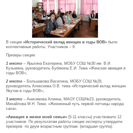
В секции
«Исторический вклад женщин в годы ВОВ»
были
коллективные работы. Участников – 9.
Призеры секции:
1 место
– Ярыгина Екатерина, МОБУ СОШ №30 им. В.И.
Кузьмина, руководитель Бубякина Е.И. Тема «Женская авиация в
годы ВОВ»;
2 место
– Большакова Василина, МОБУ СОШ №29,
руководитель Алексеева О.В. тема «Исторический вклад женщин
Якутии в годы ВОВ»;
3 место
– Анисимова Алияна, МАОУ СОШ№23, руководитель
Михайлова М.Н. Тема: «Жизненный путь первой летчицы народа
саха».
«Авиация в жизни моей семьи»
(5-11 классы) участвовало 12
участников. По результатам работы секции эксперты утвердили
призеров по двум возрастным группам: (младшая группа):