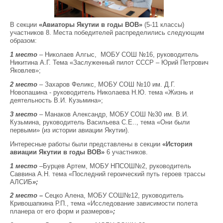
В секции
«Авиаторы Якутии в годы ВОВ»
(5-11 классы)
участников 8. Места победителей распределились следующим
образом:
1 место
– Николаев Алгыс, МОБУ СОШ №16, руководитель
Никитина А.Г. Тема «Заслуженный пилот СССР – Юрий Петрович
Яковлев»;
2 место
– Захаров Феликс, МОБУ СОШ №10 им. Д.Г.
Новопашина - руководитель Николаева Н.Ю. тема «Жизнь и
деятельность В.И. Кузьмина»;
3 место
– Манаков Александр, МОБУ СОШ №30 им. В.И.
Кузьмина, руководитель Васильева С.Е.., тема «Они были
первыми» (из истории авиации Якутии).
Интересные работы были представлены в секции
«История
авиации Якутии в годы ВОВ»
6 участников.
1 место
–Бурцев Артем, МОБУ НПСОШ№2, руководитель
Саввина А.Н. тема «Последний героический путь героев трассы
АЛСИБ
»;
2 место –
Сецко Алена, МОБУ СОШ№12, руководитель
Кривошапкина Р.П., тема «Исследование зависимости полета
планера от его форм и размеров»
;