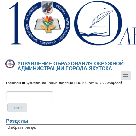
Перейти к основному содержанию
Skip to search
УПРАВЛЕНИЕ ОБРАЗОВАНИЯ ОКРУЖНОЙ
АДМИНИСТРАЦИИ ГОРОДА ЯКУТСКА
Главная
»
III Кузьминские чтения, посвященные 100-летию В.К. Захаровой
Вы здесь
Поиск
Форма поиска
Разделы