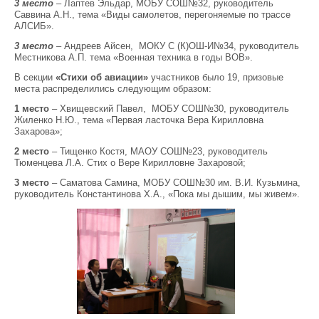
3 место
– Лаптев Эльдар, МОБУ СОШ№32, руководитель
Саввина А.Н., тема «Виды самолетов, перегоняемые по трассе
АЛСИБ».
3 место
– Андреев Айсен, МОКУ С (К)ОШ-И№34, руководитель
Местникова А.П. тема «Военная техника в годы ВОВ».
В секции
«Стихи об авиации»
участников было 19, призовые
места распределились следующим образом:
1 место
– Хвищевский Павел, МОБУ СОШ№30, руководитель
Жиленко Н.Ю., тема «Первая ласточка Вера Кирилловна
Захарова»;
2 место
– Тищенко Костя, МАОУ СОШ№23, руководитель
Тюменцева Л.А. Стих о Вере Кирилловне Захаровой;
3 место
– Саматова Самина, МОБУ СОШ№30 им. В.И. Кузьмина,
руководитель Константинова Х.А., «Пока мы дышим, мы живем».