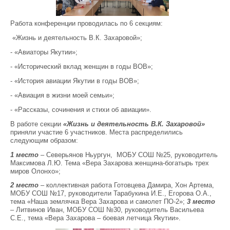
Работа конференции проводилась по 6 секциям:
«Жизнь и деятельность В.К. Захаровой»;
- «Авиаторы Якутии»;
- «Исторический вклад женщин в годы ВОВ»;
- «История авиации Якутии в годы ВОВ»;
- «Авиация в жизни моей семьи»;
- «Рассказы, сочинения и стихи об авиации».
В работе секции
«Жизнь и деятельность В.К. Захаровой»
приняли участие 6 участников. Места распределились
следующим образом:
1 место
– Северьянов Ньургун, МОБУ СОШ №25, руководитель
Максимова Л.Ю. Тема «Вера Захарова женщина-богатырь трех
миров Олонхо»;
2 место
– коллективная работа Готовцева Дамира, Хон Артема,
МОБУ СОШ №17, руководители Тарабукина И.Е., Егорова О.А.,
тема «Наша землячка Вера Захарова и самолет ПО-2»;
3 место
– Литвинов Иван, МОБУ СОШ №30, руководитель Васильева
С.Е., тема «Вера Захарова – боевая летчица Якутии».