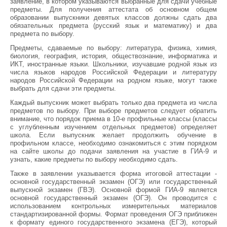
заявление, в котором указываются выбранные для сдачи учебные
предметы. Для получения аттестата об основном общем
образовании выпускники девятых классов должны сдать два
обязательных предмета (русский язык и математику) и два
предмета по выбору.
Предметы, сдаваемые по выбору: литература, физика, химия,
биология, география, история, обществознание, информатика и
ИКТ, иностранные языки. Школьники, изучавшие родной язык из
числа языков народов Российской Федерации и литературу
народов Российской Федерации на родном языке, могут также
выбрать для сдачи эти предметы.
Каждый выпускник может выбрать только два предмета из числа
предметов по выбору. При выборе предметов следует обратить
внимание, что порядок приема в 10-е профильные классы (классы
с углубленным изучением отдельных предметов) определяет
школа. Если выпускник желает продолжить обучение в
профильном классе, необходимо ознакомиться с этим порядком
на сайте школы до подачи заявления на участие в ГИА-9 и
узнать, какие предметы по выбору необходимо сдать.
Также в заявлении указывается форма итоговой аттестации -
основной государственный экзамен (ОГЭ) или государственный
выпускной экзамен (ГВЭ). Основной формой ГИА-9 является
основной государственный экзамен (ОГЭ). Он проводится с
использованием контрольных измерительных материалов
стандартизированной формы. Формат проведения ОГЭ приближен
к формату единого государственного экзамена (ЕГЭ), который