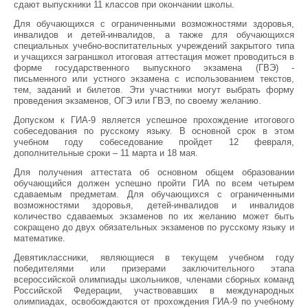
сдают выпускники 11 классов при окончании школы.
Для обучающихся с ограниченными возможностями здоровья,
инвалидов и детей-инвалидов, а также для обучающихся
специальных учебно-воспитательных учреждений закрытого типа
и учащихся заграншкол итоговая аттестация может проводиться в
форме государственного выпускного экзамена (ГВЭ) -
письменного или устного экзамена с использованием текстов,
тем, заданий и билетов. Эти участники могут выбрать форму
проведения экзаменов, ОГЭ или ГВЭ, по своему желанию.
Допуском к ГИА-9 является успешное прохождение итогового
собеседования по русскому языку. В основной срок в этом
учебном году собеседование пройдет 12 февраля,
дополнительные сроки – 11 марта и 18 мая.
Для получения аттестата об основном общем образовании
обучающийся должен успешно пройти ГИА по всем четырем
сдаваемым предметам. Для обучающихся с ограниченными
возможностями здоровья, детей-инвалидов и инвалидов
количество сдаваемых экзаменов по их желанию может быть
сокращено до двух обязательных экзаменов по русскому языку и
математике.
Девятиклассники, являющиеся в текущем учебном году
победителями или призерами заключительного этапа
всероссийской олимпиады школьников, членами сборных команд
Российской Федерации, участвовавших в международных
олимпиадах, освобождаются от прохождения ГИА-9 по учебному