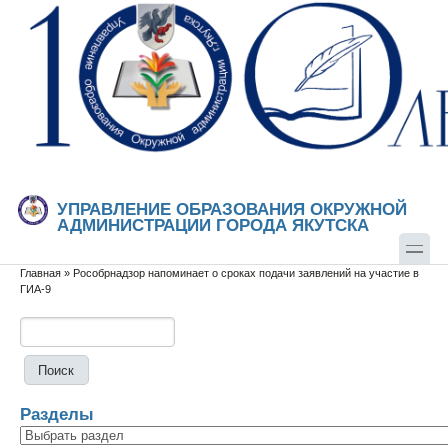
Перейти к основному содержанию
Skip to search
УПРАВЛЕНИЕ ОБРАЗОВАНИЯ ОКРУЖНОЙ
АДМИНИСТРАЦИИ ГОРОДА ЯКУТСКА
Главная
»
Рособрнадзор напоминает о сроках подачи заявлений на участие в
Вы здесь
ГИА-9
Поиск
Форма поиска
Разделы