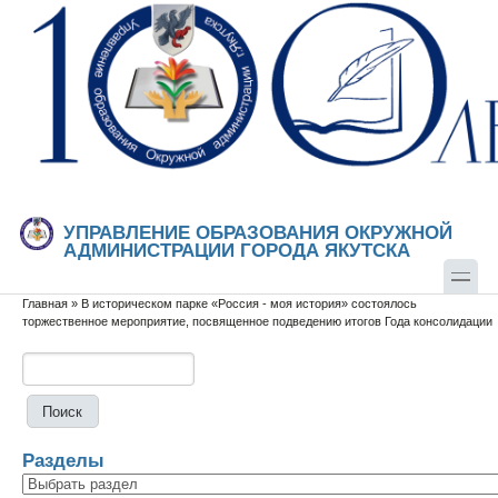
Перейти к основному содержанию
Skip to search
УПРАВЛЕНИЕ ОБРАЗОВАНИЯ ОКРУЖНОЙ
АДМИНИСТРАЦИИ ГОРОДА ЯКУТСКА
Главная
»
В историческом парке «Россия - моя история» состоялось
Вы здесь
торжественное мероприятие, посвященное подведению итогов Года консолидации
Поиск
Форма поиска
Разделы