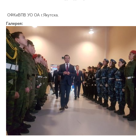
ОФКиВПВ УО ОА г.Якутска.
Галерея: