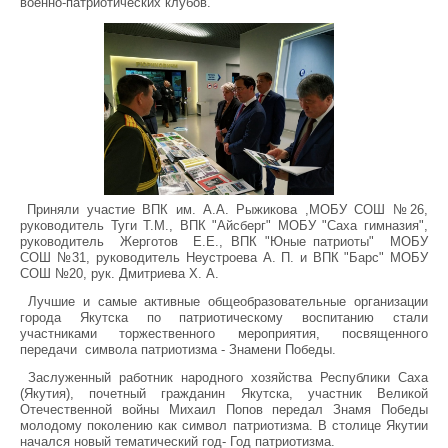
военно-патриотических клубов.
Приняли участие ВПК им. А.А. Рыжикова ,МОБУ СОШ №26,
руководитель Туги Т.М., ВПК "Айсберг" МОБУ "Саха гимназия",
руководитель Жерготов Е.Е., ВПК "Юные патриоты" МОБУ
СОШ №31, руководитель Неустроева А. П. и ВПК "Барс" МОБУ
СОШ №20, рук. Дмитриева Х. А.
Лучшие и самые активные общеобразовательные организации
города Якутска по патриотическому воспитанию стали
участниками торжественного мероприятия, посвященного
передачи символа патриотизма - Знамени Победы.
Заслуженный работник народного хозяйства Республики Саха
(Якутия), почетный гражданин Якутска, участник Великой
Отечественной войны Михаил Попов передал Знамя Победы
молодому поколению как символ патриотизма. В столице Якутии
начался новый тематический год- Год патриотизма.